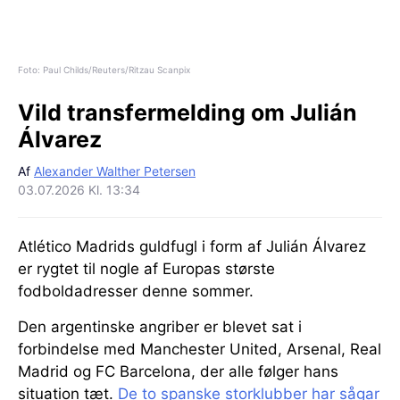
Foto: Paul Childs/Reuters/Ritzau Scanpix
Vild transfermelding om Julián
Álvarez
Af
Alexander Walther Petersen
03.07.2026 Kl. 13:34
Atlético Madrids guldfugl i form af Julián Álvarez
er rygtet til nogle af Europas største
fodboldadresser denne sommer.
Den argentinske angriber er blevet sat i
forbindelse med Manchester United, Arsenal, Real
Madrid og FC Barcelona, der alle følger hans
situation tæt.
De to spanske storklubber har sågar