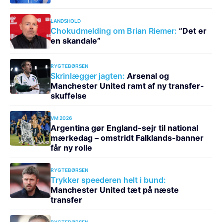
LANDSHOLD
Chokudmelding om Brian Riemer:
“Det er
en skandale”
RYGTEBØRSEN
Skrinlægger jagten:
Arsenal og
Manchester United ramt af ny transfer-
skuffelse
VM 2026
Argentina gør England-sejr til national
mærkedag – omstridt Falklands-banner
får ny rolle
RYGTEBØRSEN
Trykker speederen helt i bund:
Manchester United tæt på næste
transfer
RYGTEBØRSEN