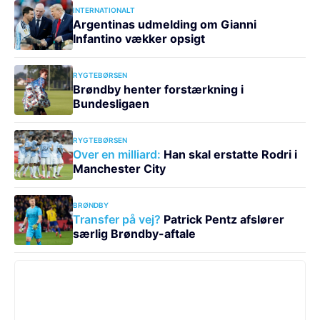
INTERNATIONALT
Argentinas udmelding om Gianni
Infantino vækker opsigt
RYGTEBØRSEN
Brøndby henter forstærkning i
Bundesligaen
RYGTEBØRSEN
Over en milliard:
Han skal erstatte Rodri i
Manchester City
BRØNDBY
Transfer på vej?
Patrick Pentz afslører
særlig Brøndby-aftale