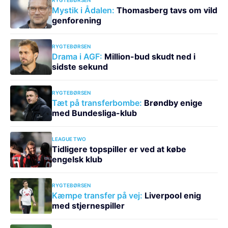
Mystik i Ådalen:
Thomasberg tavs om vild
genforening
RYGTEBØRSEN
Drama i AGF:
Million-bud skudt ned i
sidste sekund
RYGTEBØRSEN
Tæt på transferbombe:
Brøndby enige
med Bundesliga-klub
LEAGUE TWO
Tidligere topspiller er ved at købe
engelsk klub
RYGTEBØRSEN
Kæmpe transfer på vej:
Liverpool enig
med stjernespiller