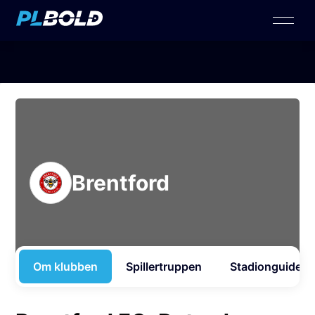
Brentford
Om klubben
Spillertruppen
Stadionguide