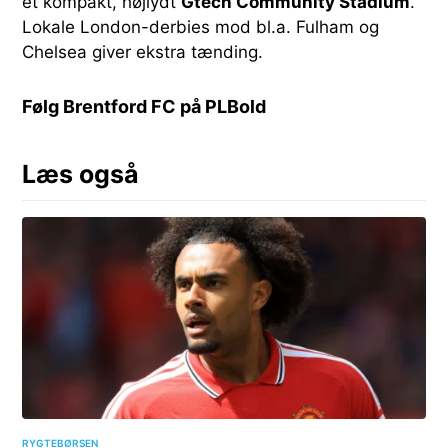
et kompakt, højlydt
Gtech Community Stadium
.
Lokale London-derbies mod bl.a. Fulham og
Chelsea giver ekstra tænding.
Følg Brentford FC på PLBold
Læs også
RYGTEBØRSEN