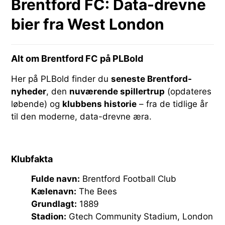
Brentford FC: Data-drevne
bier fra West London
Alt om Brentford FC på PLBold
Her på PLBold finder du
seneste Brentford-
nyheder
, den
nuværende spillertrup
(opdateres
løbende) og
klubbens historie
– fra de tidlige år
til den moderne, data-drevne æra.
Klubfakta
Fulde navn:
Brentford Football Club
Kælenavn:
The Bees
Grundlagt:
1889
Stadion:
Gtech Community Stadium, London