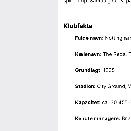
spillertrup. Samtidig ser vi
Klubfakta
Fulde navn:
Nottingham
Kælenavn:
The Reds, T
Grundlagt:
1865
Stadion:
City Ground, W
Kapacitet:
ca. 30.455 
Kendte managere:
Bria