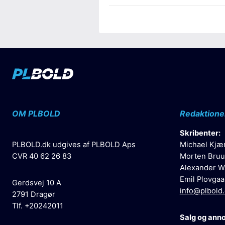
OM PLBOLD
Redaktione
Skribenter:
PLBOLD.dk udgives af PLBOLD Aps
Michael Kjæ
CVR 40 62 26 83
Morten Bruu
Alexander W
Emil Plovgaa
Gerdsvej 10 A
info@plbold
2791 Dragør
Tlf. +20242011
Salg og ann