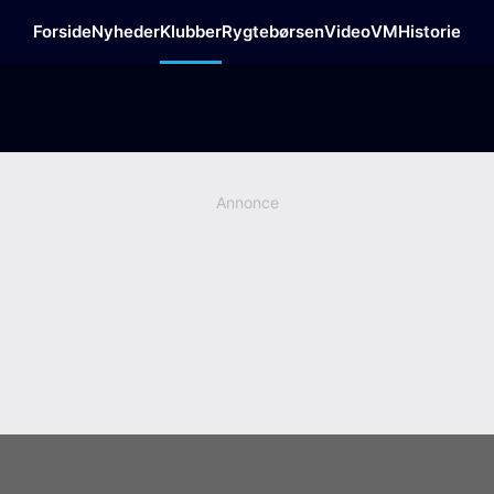
Forside
Nyheder
Klubber
Rygtebørsen
Video
VM
Historie
Annonce