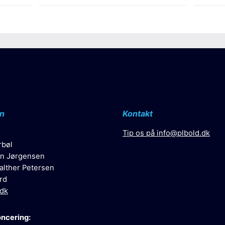
n
Kontakt
Tip os på
info@plbold.dk
rbøl
n Jørgensen
alther Petersen
rd
.dk
oncering: