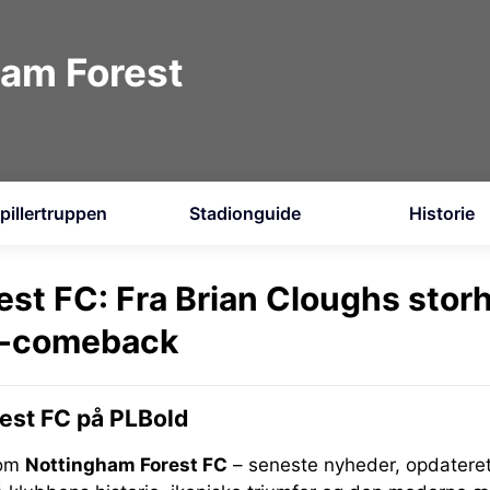
am Forest
pillertruppen
Stadionguide
Historie
st FC: Fra Brian Cloughs storhe
e-comeback
est FC på PLBold
 om
Nottingham Forest FC
– seneste nyheder, opdateret