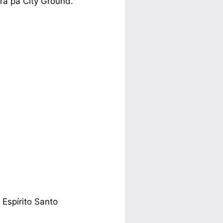
æra på City Ground.
 Espírito Santo