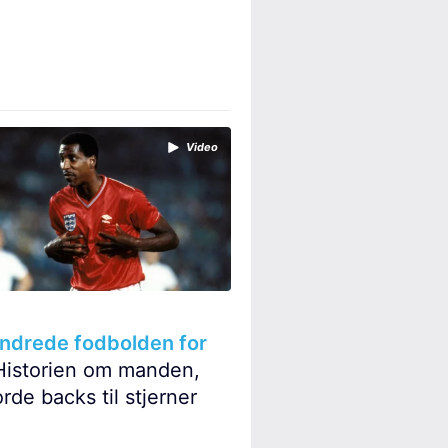
Video
ndrede fodbolden for
istorien om manden,
orde backs til stjerner