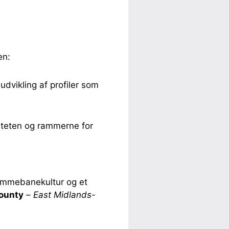
en:
dvikling af profiler som
citeten og rammerne for
jemmebanekultur og et
ounty
–
East Midlands-