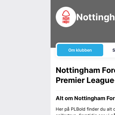
Nottingh
Om klubben
S
Nottingham Fore
Premier Leagu
Alt om Nottingham For
Her på PLBold finder du alt