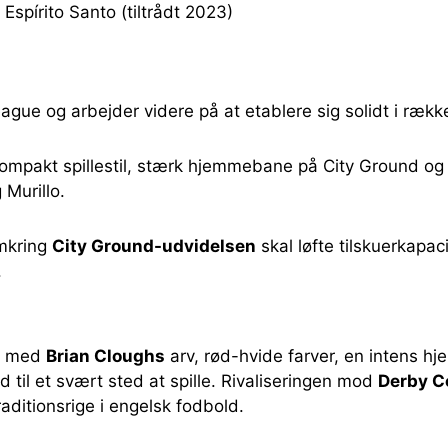
Espírito Santo (tiltrådt 2023)
eague og arbejder videre på at etablere sig solidt i rækk
ompakt spillestil, stærk hjemmebane på City Ground og u
Murillo.
omkring
City Ground-udvidelsen
skal løfte tilskuerkapa
.
es med
Brian Cloughs
arv, rød-hvide farver, en intens h
 til et svært sted at spille. Rivaliseringen mod
Derby C
aditionsrige i engelsk fodbold.