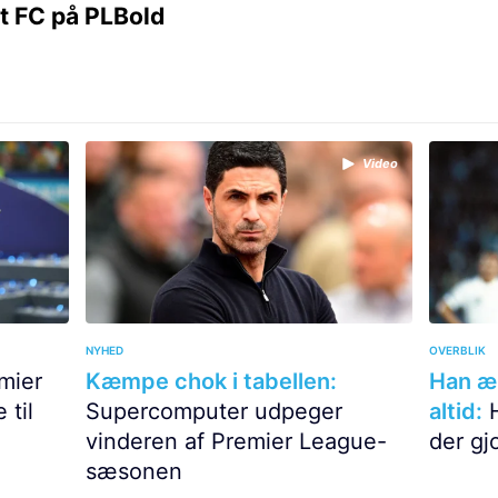
t FC på PLBold
Video
NYHED
OVERBLIK
mier
Kæmpe chok i tabellen:
Han æ
 til
Supercomputer udpeger
altid:
H
vinderen af Premier League-
der gj
sæsonen