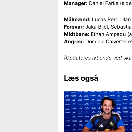
Manager:
Daniel Farke (sid
Målmænd:
Lucas Perri, Illan
Forsvar:
Jaka Bijol, Sebasti
Midtbane:
Ethan Ampadu (an
Angreb:
Dominic Calvert-Lew
(Opdateres løbende ved skad
Læs også