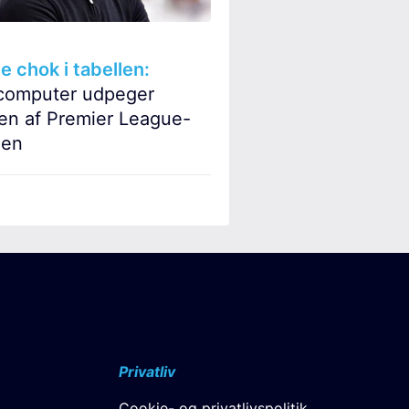
chok i tabellen:
computer udpeger
en af Premier League-
en
Privatliv
Cookie- og privatlivspolitik