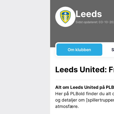
Leeds
Sidst opdateret: 03-10-20
Om klubben
S
Leeds United: F
Alt om Leeds United på PLB
Her på PLBold finder du alt
og detaljer om [spillertruppe
atmosfære.