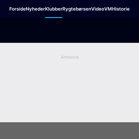
Forside
Nyheder
Klubber
Rygtebørsen
Video
VM
Historie
Annonce