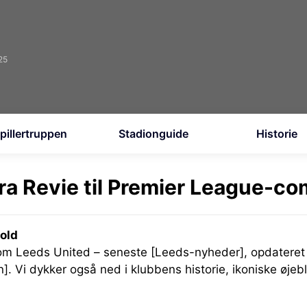
25
pillertruppen
Stadionguide
Historie
ra Revie til Premier League-c
old
 om Leeds United – seneste [Leeds-nyheder], opdateret
n]. Vi dykker også ned i klubbens historie, ikoniske øje