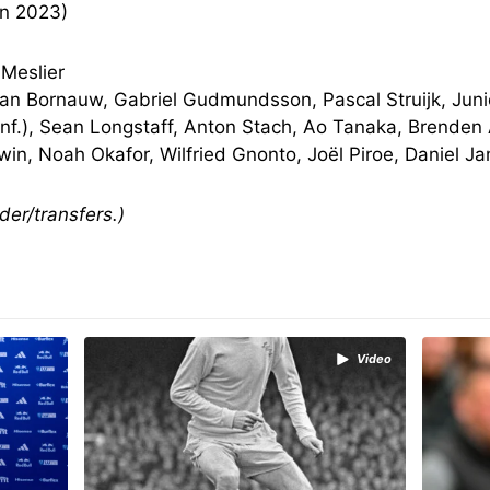
en 2023)
 Meslier
aan Bornauw, Gabriel Gudmundsson, Pascal Struijk, Juni
f.), Sean Longstaff, Anton Stach, Ao Tanaka, Brenden
in, Noah Okafor, Wilfried Gnonto, Joël Piroe, Daniel J
er/transfers.)
Video