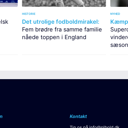
HISTORIE
NYHED
lsk
Det utrolige fodboldmirakel:
Kæmpe 
Fem brødre fra samme familie
Super
nåede toppen i England
vinder
sæson
n
Kontakt
Tip os på
info@plbold.dk