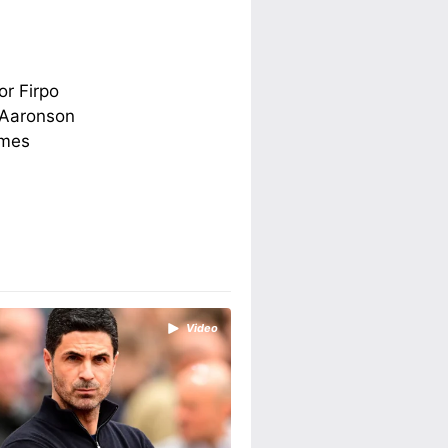
or Firpo
 Aaronson
ames
Video