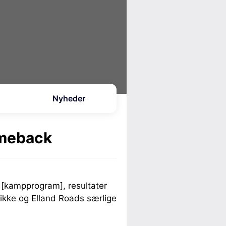
Nyheder
omeback
 [kampprogram], resultater
blikke og Elland Roads særlige