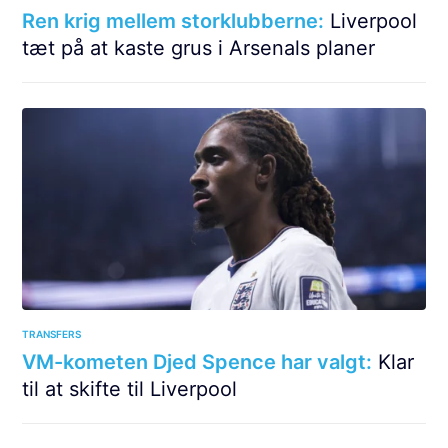
Ren krig mellem storklubberne:
Liverpool
tæt på at kaste grus i Arsenals planer
TRANSFERS
VM-kometen Djed Spence har valgt:
Klar
til at skifte til Liverpool