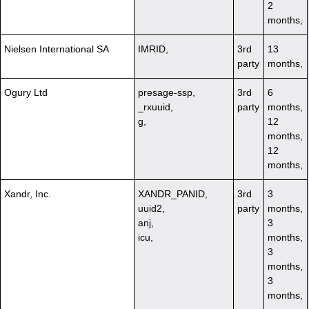
2
months,
Nielsen International SA
IMRID,
3rd
13
party
months,
Ogury Ltd
presage-ssp,
3rd
6
_rxuuid,
party
months,
g,
12
months,
12
months,
Xandr, Inc.
XANDR_PANID,
3rd
3
uuid2,
party
months,
anj,
3
icu,
months,
3
months,
3
months,