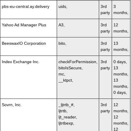
pbs-eu-central.ay.delivery
uids,
3rd
3
party
months,
Yahoo Ad Manager Plus
A3,
3rd
12
party
months,
BeeswaxIO Corporation
bito,
3rd
13
party
months,
Index Exchange Inc.
checkForPermission,
3rd
0 days,
bitoIsSecure,
party
13
mc,
months,
__ktpct,
13
months,
0 days,
Sovrn, Inc.
_ljtrtb_#,
3rd
12
ljtrtb,
party
months,
ljt_reader,
12
ljtrtbexp,
months,
12