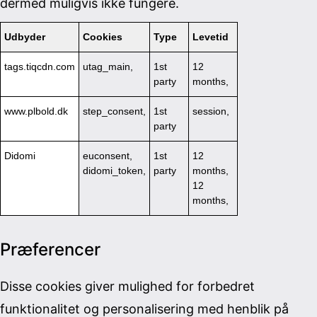
dermed muligvis ikke fungere.
Udbyder
Cookies
Type
Levetid
tags.tiqcdn.com
utag_main,
1st
12
party
months,
www.plbold.dk
step_consent,
1st
session,
party
Didomi
euconsent,
1st
12
didomi_token,
party
months,
12
months,
Præferencer
Disse cookies giver mulighed for forbedret
funktionalitet og personalisering med henblik på