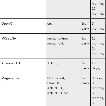
months,
12
months,
OpenX
sp,
3rd
3
party
months,
MISSENA
msnamgntnw,
3rd
13
msnamgnt,
party
months,
13
months,
Aniview LTD
1_C_5,
3rd
10
party
days,
Magnite, Inc.
DotomiTest,
3rd
0 days,
UserID1,
party
3
ANON_ID,
months,
ANON_ID_old,
3
months,
3