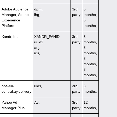
Adobe Audience
dpm,
3rd
6
Manager, Adobe
ihg,
party
months,
Experience
6
Platform
months,
Xandr, Inc.
XANDR_PANID,
3rd
3
uuid2,
party
months,
anj,
3
icu,
months,
3
months,
3
months,
pbs-eu-
uids,
3rd
3
central.ay.delivery
party
months,
Yahoo Ad
A3,
3rd
12
Manager Plus
party
months,