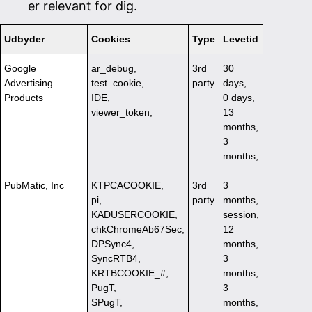
er relevant for dig.
Udbyder
Cookies
Type
Levetid
Google
ar_debug,
3rd
30
Advertising
test_cookie,
party
days,
Products
IDE,
0 days,
viewer_token,
13
months,
3
months,
PubMatic, Inc
KTPCACOOKIE,
3rd
3
pi,
party
months,
KADUSERCOOKIE,
session,
chkChromeAb67Sec,
12
DPSync4,
months,
SyncRTB4,
3
KRTBCOOKIE_#,
months,
PugT,
3
SPugT,
months,