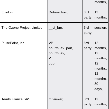
months,
Epsilon
DotomiUser,
3rd
13
party
months,
The Ozone Project Limited
__cf_bm,
3rd
session,
party
PulsePoint, Inc.
VP,
3rd
12
pb_rtb_ev_part,
party
months,
pb_rtb_ev,
12
V,
months,
gdpr,
12
months,
12
months,
30
days,
Teads France SAS
tt_viewer,
3rd
12
party
months,