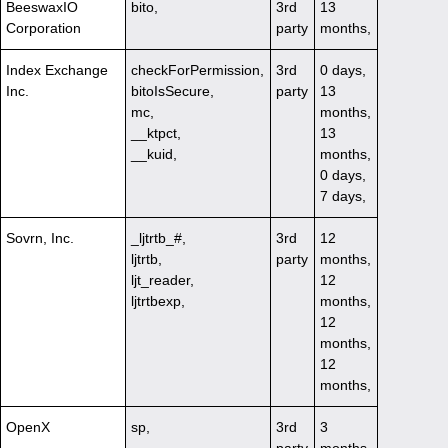
BeeswaxIO
bito,
3rd
13
Corporation
party
months,
Index Exchange
checkForPermission,
3rd
0 days,
Inc.
bitoIsSecure,
party
13
mc,
months,
__ktpct,
13
__kuid,
months,
0 days,
7 days,
Sovrn, Inc.
_ljtrtb_#,
3rd
12
ljtrtb,
party
months,
ljt_reader,
12
ljtrtbexp,
months,
12
months,
12
months,
OpenX
sp,
3rd
3