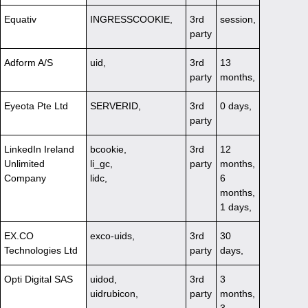
Equativ
INGRESSCOOKIE,
3rd
session,
party
Adform A/S
uid,
3rd
13
party
months,
Eyeota Pte Ltd
SERVERID,
3rd
0 days,
party
LinkedIn Ireland
bcookie,
3rd
12
Unlimited
li_gc,
party
months,
Company
lidc,
6
months,
1 days,
EX.CO
exco-uids,
3rd
30
Technologies Ltd
party
days,
Opti Digital SAS
uidod,
3rd
3
uidrubicon,
party
months,