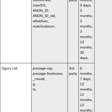
DotomiTest,
party
months,
UserID1,
0 days,
ANON_ID,
3
ANON_ID_old,
months,
wfivefivec,
3
matchrubicon,
months,
3
months,
13
months,
30
days,
Ogury Ltd
presage-ssp,
3rd
6
presage-freshness,
party
months,
_rxuuid,
7 days,
g,
12
ts,
months,
12
months,
12
months,