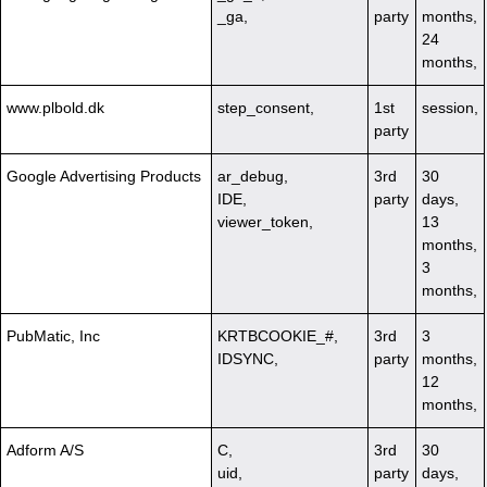
_ga,
party
months,
24
months,
www.plbold.dk
step_consent,
1st
session,
party
Google Advertising Products
ar_debug,
3rd
30
IDE,
party
days,
viewer_token,
13
months,
3
months,
PubMatic, Inc
KRTBCOOKIE_#,
3rd
3
IDSYNC,
party
months,
12
months,
Adform A/S
C,
3rd
30
uid,
party
days,