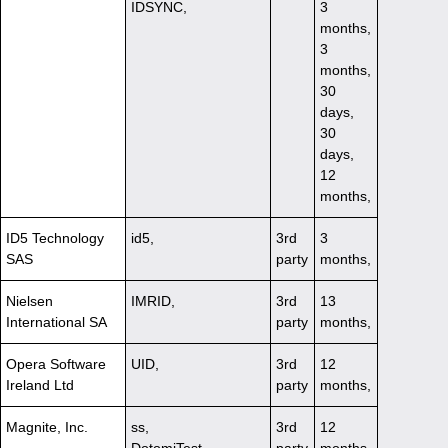
IDSYNC,
3
months,
3
months,
30
days,
30
days,
12
months,
ID5 Technology
id5,
3rd
3
SAS
party
months,
Nielsen
IMRID,
3rd
13
International SA
party
months,
Opera Software
UID,
3rd
12
Ireland Ltd
party
months,
Magnite, Inc.
ss,
3rd
12