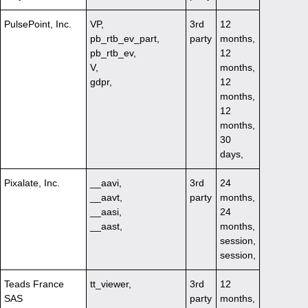
PulsePoint, Inc.
VP,
3rd
12
pb_rtb_ev_part,
party
months,
pb_rtb_ev,
12
V,
months,
gdpr,
12
months,
12
months,
30
days,
Pixalate, Inc.
__aavi,
3rd
24
__aavt,
party
months,
__aasi,
24
__aast,
months,
session,
session,
Teads France
tt_viewer,
3rd
12
SAS
party
months,