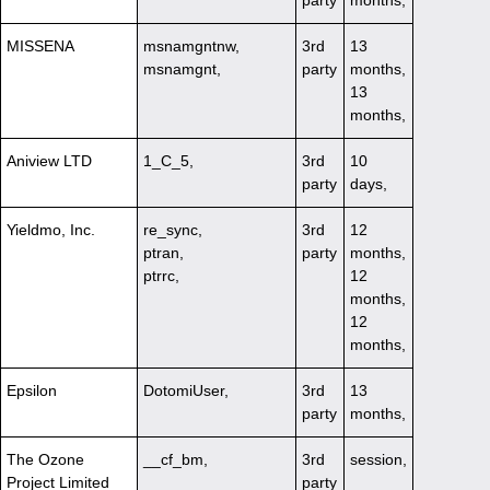
party
months,
MISSENA
msnamgntnw,
3rd
13
msnamgnt,
party
months,
13
months,
Aniview LTD
1_C_5,
3rd
10
party
days,
Yieldmo, Inc.
re_sync,
3rd
12
ptran,
party
months,
ptrrc,
12
months,
12
months,
Epsilon
DotomiUser,
3rd
13
party
months,
The Ozone
__cf_bm,
3rd
session,
Project Limited
party