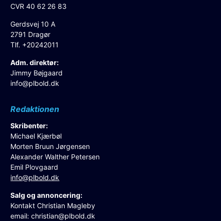
CVR 40 62 26 83
Gerdsvej 10 A
2791 Dragør
Tlf. +20242011
Adm. direktør:
Jimmy Bøjgaard
info@plbold.dk
Redaktionen
Skribenter:
Michael Kjærbøl
Morten Bruun Jørgensen
Alexander Walther Petersen
Emil Plovgaard
info@plbold.dk
Salg og annoncering:
Kontakt Christian Magleby
email:
christian@plbold.dk