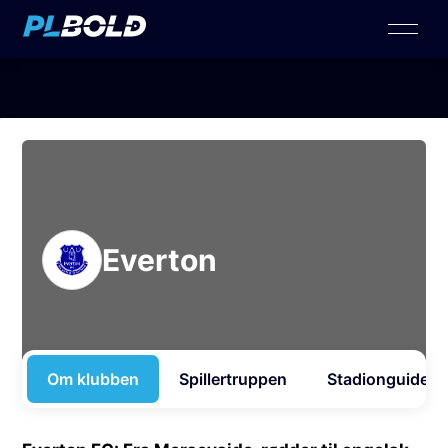
Everton
Om klubben
Spillertruppen
Stadionguide