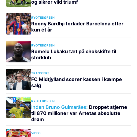
og sikrer vild triumf
RYGTEBØRSEN
Roony Bardhji forlader Barcelona efter
kun ét år
RYGTEBØRSEN
Romelu Lukaku tæt på chokskifte til
storklub
TRANSFERS
FC Midtjylland scorer kassen i kæmpe
salg
RYGTEBØRSEN
Inden Bruno Guimarães:
Droppet stjerne
til 870 millioner var Artetas absolutte
drøm
VIDEO