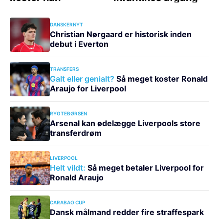
DANSKERNYT
Christian Nørgaard er historisk inden
debut i Everton
TRANSFERS
Galt eller genialt?
Så meget koster Ronald
Araujo for Liverpool
RYGTEBØRSEN
Arsenal kan ødelægge Liverpools store
transferdrøm
LIVERPOOL
Helt vildt:
Så meget betaler Liverpool for
Ronald Araujo
CARABAO CUP
Dansk målmand redder fire straffespark