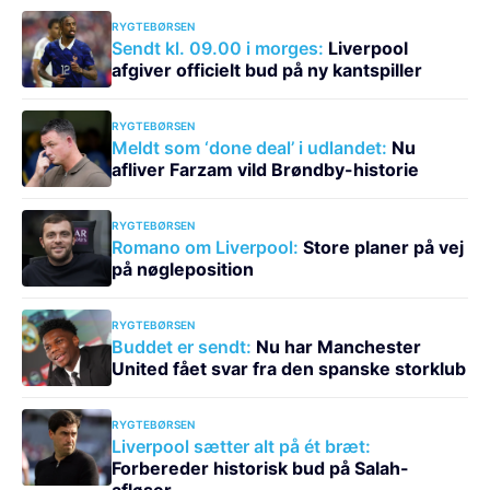
RYGTEBØRSEN
Sendt kl. 09.00 i morges:
Liverpool
afgiver officielt bud på ny kantspiller
RYGTEBØRSEN
Meldt som ‘done deal’ i udlandet:
Nu
afliver Farzam vild Brøndby-historie
RYGTEBØRSEN
Romano om Liverpool:
Store planer på vej
på nøgleposition
RYGTEBØRSEN
Buddet er sendt:
Nu har Manchester
United fået svar fra den spanske storklub
RYGTEBØRSEN
Liverpool sætter alt på ét bræt:
Forbereder historisk bud på Salah-
afløser