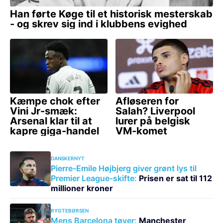
DANSKERNYT
Pierre-Emile Højbjerg giver grønt lys til
Premier League-skifte:
Prisen er sat til 112
millioner kroner
RYGTEBØRSEN
Mens Barcelona tøver:
Manchester