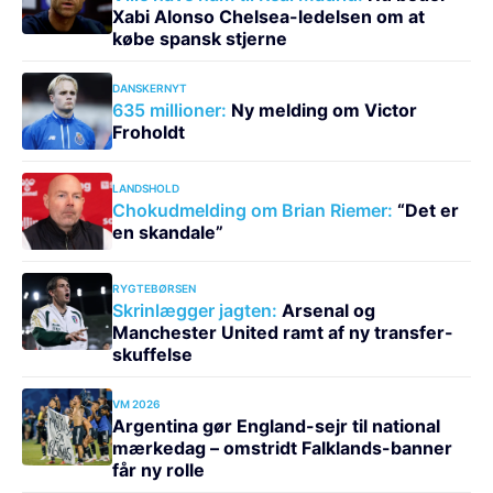
Xabi Alonso Chelsea-ledelsen om at
købe spansk stjerne
DANSKERNYT
635 millioner:
Ny melding om Victor
Froholdt
LANDSHOLD
Chokudmelding om Brian Riemer:
“Det er
en skandale”
RYGTEBØRSEN
Skrinlægger jagten:
Arsenal og
Manchester United ramt af ny transfer-
skuffelse
VM 2026
Argentina gør England-sejr til national
mærkedag – omstridt Falklands-banner
får ny rolle