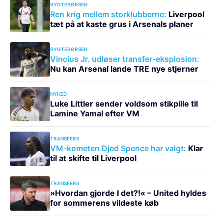
RYGTEBØRSEN
Ren krig mellem storklubberne:
Liverpool
tæt på at kaste grus i Arsenals planer
RYGTEBØRSEN
Vincius Jr. udløser transfer-eksplosion:
Nu kan Arsenal lande TRE nye stjerner
NYHED
Luke Littler sender voldsom stikpille til
Lamine Yamal efter VM
TRANSFERS
VM-kometen Djed Spence har valgt:
Klar
til at skifte til Liverpool
TRANSFERS
»Hvordan gjorde I det?!« – United hyldes
for sommerens vildeste køb