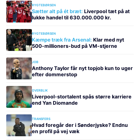
RYGTEBØRSEN
Sætter alt på ét bræt:
Liverpool tæt på at
lukke handel til 630.000.000 kr.
RYGTEBØRSEN
Kæmpe træk fra Arsenal:
Klar med nyt
500-millioners-bud på VM-stjerne
JOB
Anthony Taylor får nyt topjob kun to uger
efter dommerstop
OVERBLIK
Liverpool-stortalent spås større karriere
end Yan Diomande
TRANSFERS
Hvad foregår der i Sønderjyske? Endnu
en profil på vej væk