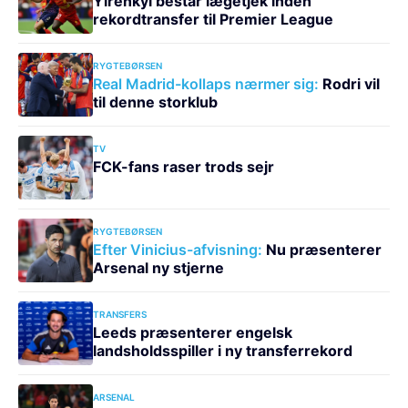
Yirenkyi består lægetjek inden
rekordtransfer til Premier League
RYGTEBØRSEN
Real Madrid-kollaps nærmer sig:
Rodri vil
til denne storklub
TV
FCK-fans raser trods sejr
RYGTEBØRSEN
Efter Vinicius-afvisning:
Nu præsenterer
Arsenal ny stjerne
TRANSFERS
Leeds præsenterer engelsk
landsholdsspiller i ny transferrekord
ARSENAL