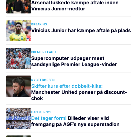
Arsenal lukkede kæmpe aftale inden
Vinicius Junior-nedtur
BREAKING
Vinicius Junior har kæmpe aftale på plads
PREMIER LEAGUE
Supercomputer udpeger mest
sandsynlige Premier League-vinder
RYGTEBØRSEN
Skifter kurs efter dobbelt-kiks:
Manchester United pønser på discount-
chok
DANSKERNYT
Det tager form!
Billeder viser vild
fremgang på AGF’s nye superstadion