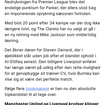
Nedrykningen fra Premier League blev det
endelige punktum for Parker, der ellers stod bag
en imponerende oprykning sæsonen forinden.
Med blot 20 point efter 34 kampe var der dog ikke
længere tvivl, og The Clarets har nu valgt at gå i
en ny retning med Mike Jackson som midlertidig
løsning.
Det åbner døren for Steven Gerrard, der i
øjeblikket står uden job efter et blandet ophold i
Al-Ettifaq senest. Den tidligere Liverpool-anfører
har længe været på udkig efter den rette mulighed
for at genopbygge sit træner-CV, hvor Burnley kan
vise sig at være det perfekte match.
Ifølge flere
bookmakere
er han nu den absolutte
topkandidat til at tage over.
Manchester United og Liverpool krydser klinger