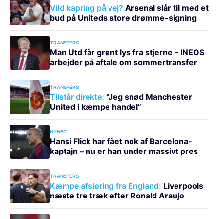
Vild kapring på vej?
Arsenal slår til med et
bud på Uniteds store drømme-signing
TRANSFERS
Man Utd får grønt lys fra stjerne – INEOS
arbejder på aftale om sommertransfer
TRANSFERS
Tilstår direkte:
“Jeg snød Manchester
United i kæmpe handel”
NYHED
Hansi Flick har fået nok af Barcelona-
kaptajn – nu er han under massivt pres
TRANSFERS
Kæmpe afsløring fra England:
Liverpools
næste tre træk efter Ronald Araujo