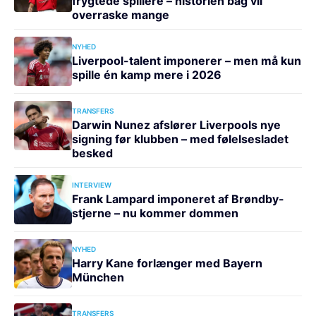
frygtede spillere – historien bag vil
overraske mange
NYHED
Liverpool-talent imponerer – men må kun
spille én kamp mere i 2026
TRANSFERS
Darwin Nunez afslører Liverpools nye
signing før klubben – med følelsesladet
besked
INTERVIEW
Frank Lampard imponeret af Brøndby-
stjerne – nu kommer dommen
NYHED
Harry Kane forlænger med Bayern
München
TRANSFERS