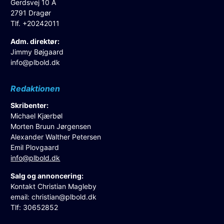
Gerdsvej 10 A
2791 Dragør
Tlf. +20242011
Adm. direktør:
Jimmy Bøjgaard
info@plbold.dk
Redaktionen
Skribenter:
Michael Kjærbøl
Morten Bruun Jørgensen
Alexander Walther Petersen
Emil Plovgaard
info@plbold.dk
Salg og annoncering:
Kontakt Christian Magleby
email:
christian@plbold.dk
Tlf: 30652852