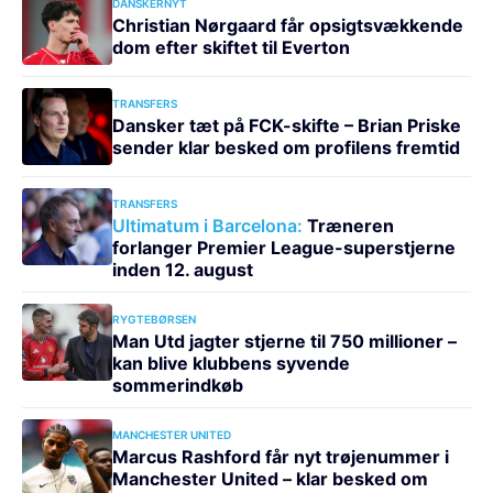
DANSKERNYT
Christian Nørgaard får opsigtsvækkende
dom efter skiftet til Everton
TRANSFERS
Dansker tæt på FCK-skifte – Brian Priske
sender klar besked om profilens fremtid
TRANSFERS
Ultimatum i Barcelona:
Træneren
forlanger Premier League-superstjerne
inden 12. august
RYGTEBØRSEN
Man Utd jagter stjerne til 750 millioner –
kan blive klubbens syvende
sommerindkøb
MANCHESTER UNITED
Marcus Rashford får nyt trøjenummer i
Manchester United – klar besked om