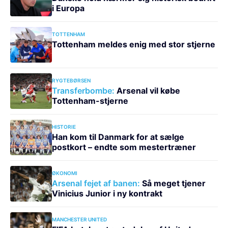
i Europa
TOTTENHAM
Tottenham meldes enig med stor stjerne
RYGTEBØRSEN
Transferbombe:
Arsenal vil købe
Tottenham-stjerne
HISTORIE
Han kom til Danmark for at sælge
postkort – endte som mestertræner
ØKONOMI
Arsenal fejet af banen:
Så meget tjener
Vinicius Junior i ny kontrakt
MANCHESTER UNITED