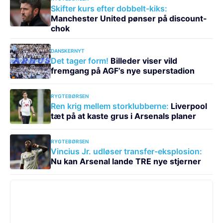
Skifter kurs efter dobbelt-kiks:
Manchester United pønser på discount-
chok
DANSKERNYT
Det tager form!
Billeder viser vild
fremgang på AGF’s nye superstadion
RYGTEBØRSEN
Ren krig mellem storklubberne:
Liverpool
tæt på at kaste grus i Arsenals planer
RYGTEBØRSEN
Vincius Jr. udløser transfer-eksplosion:
Nu kan Arsenal lande TRE nye stjerner