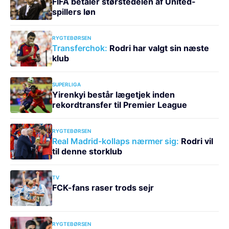
FIFA betaler størstedelen af United-
spillers løn
RYGTEBØRSEN
Transferchok:
Rodri har valgt sin næste
klub
SUPERLIGA
Yirenkyi består lægetjek inden
rekordtransfer til Premier League
RYGTEBØRSEN
Real Madrid-kollaps nærmer sig:
Rodri vil
til denne storklub
TV
FCK-fans raser trods sejr
RYGTEBØRSEN