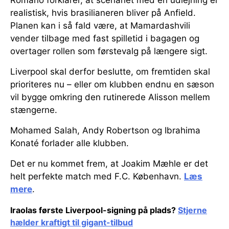
Romano forklarer, at scenariet med en udlejning er
realistisk, hvis brasilianeren bliver på Anfield.
Planen kan i så fald være, at Mamardashvili
vender tilbage med fast spilletid i bagagen og
overtager rollen som førstevalg på længere sigt.
Liverpool skal derfor beslutte, om fremtiden skal
prioriteres nu – eller om klubben endnu en sæson
vil bygge omkring den rutinerede Alisson mellem
stængerne.
Mohamed Salah, Andy Robertson og Ibrahima
Konaté forlader alle klubben.
Det er nu kommet frem, at Joakim Mæhle er det
helt perfekte match med F.C. København.
Læs
mere
.
Iraolas første Liverpool-signing på plads?
Stjerne
hælder kraftigt til gigant-tilbud