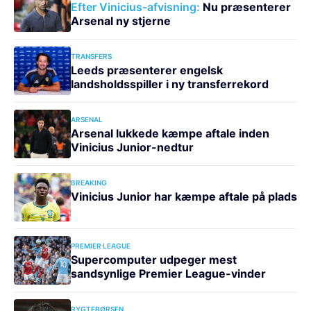
Efter Vinicius-afvisning:
Nu præsenterer
Arsenal ny stjerne
TRANSFERS
Leeds præsenterer engelsk
landsholdsspiller i ny transferrekord
ARSENAL
Arsenal lukkede kæmpe aftale inden
Vinicius Junior-nedtur
BREAKING
Vinicius Junior har kæmpe aftale på plads
PREMIER LEAGUE
Supercomputer udpeger mest
sandsynlige Premier League-vinder
RYGTEBØRSEN