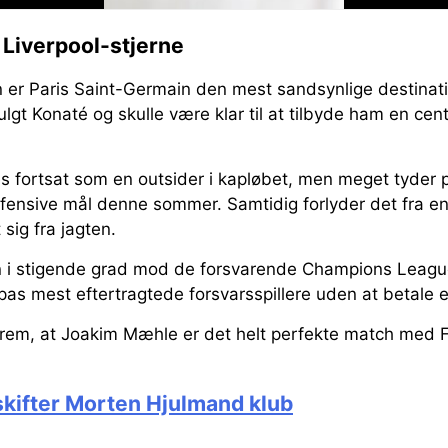
l Liverpool-stjerne
n er Paris Saint-Germain den mest sandsynlige destinat
gt Konaté og skulle være klar til at tilbyde ham en centra
 fortsat som en outsider i kapløbet, men meget tyder p
efensive mål denne sommer. Samtidig forlyder det fra eng
sig fra jagten.
n i stigende grad mod de forsvarende Champions Leagu
opas mest eftertragtede forsvarsspillere uden at betale 
rem, at Joakim Mæhle er det helt perfekte match med 
u skifter Morten Hjulmand klub