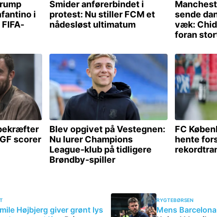
T
RYGTEBØRSEN
mile Højbjerg giver grønt lys
Mens Barcelona 