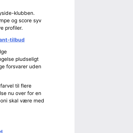
eyside-klubben.
ampe og score syv
 profiler.
gant-tilbud
lge
gelse pludseligt
ige forsvarer uden
rvel til flere
lse nu over for en
eoni skal være med
d