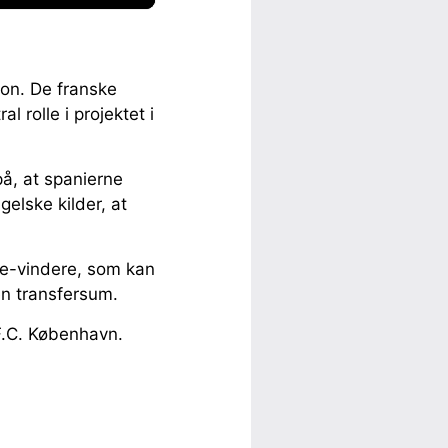
ion. De franske
l rolle i projektet i
å, at spanierne
elske kilder, at
e-vindere, som kan
en transfersum.
F.C. København.