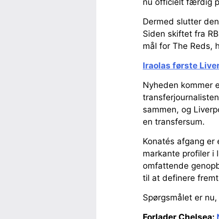
nu officielt færdig 
Dermed slutter den
Siden skiftet fra 
mål for The Reds, hv
Iraolas første Live
Nyheden kommer eft
transferjournalist
sammen, og Liverpoo
en transfersum.
Konatés afgang er e
markante profiler i
omfattende genopby
til at definere frem
Spørgsmålet er nu, 
Forlader Chelsea: