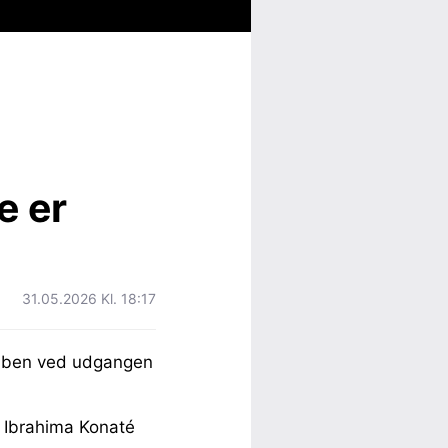
e er
31.05.2026 Kl. 18:17
lubben ved udgangen
 Ibrahima Konaté