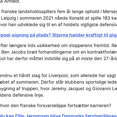
på Anfield.
 franske landsholdsspillers fem år lange ophold i Mers
RB Leipzig i sommeren 2021 nåede Konaté at spille 183 k
or han udviklede sig til en af holdets vigtigste defensive
rpool-signing på plads? Stjerne hælder kraftigt til gi
er længere tids usikkerhed om stopperens fremtid. Ifø
en Ben Jacobs brød forhandlingerne om en kontraktforlæn
l har derfor måttet indstille sig på at miste den 27-år
ndnu et hårdt slag for Liverpool, som allerede har sagt fa
 løbet af sommeren. Derfor står klubbens sportslige lede
gning af truppen, hvor Jeremy Jacquet og Giovanni L
tidens defensive linje.
hvor den franske forsvarsklippe fortsætter karrieren?
Nu kan Filip Jørgensen blive Danmarks førstemålman