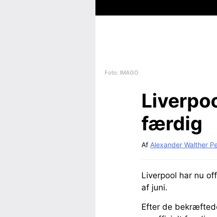
Foto: IMAGO
Liverpoo
færdig
Af
Alexander Walther P
Liverpool har nu off
af juni.
Efter de bekræfte