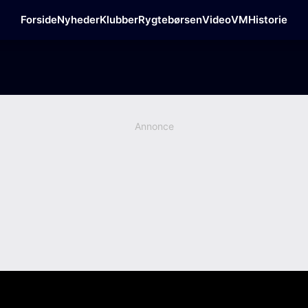
Forside
Nyheder
Klubber
Rygtebørsen
Video
VM
Historie
Annonce