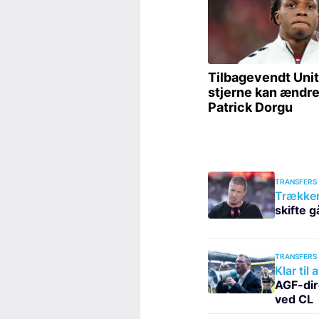
TRANSFERS
Trækker 
skifte g
TRANSFERS
Klar til
AGF-dir
ved CL