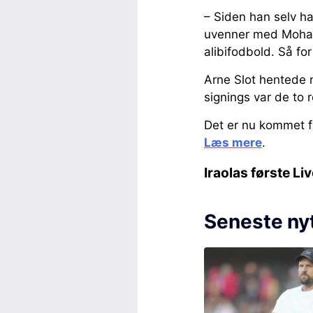
– Siden han selv ha
uvenner med Mohame
alibifodbold. Så for
Arne Slot hentede ny
signings var de to 
Det er nu kommet f
Læs mere
.
Iraolas første L
Seneste ny