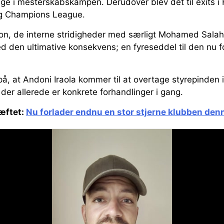
tage i mesterskabskampen. Derudover blev det til exits i
g Champions League.
on, de interne stridigheder med særligt Mohamed Sala
med den ultimative konsekvens; en fyreseddel til den nu
på, at Andoni Iraola kommer til at overtage styrepinden 
der allerede er konkrete forhandlinger i gang.
æftet:
Nu forlader endnu en stor stjerne klubben de