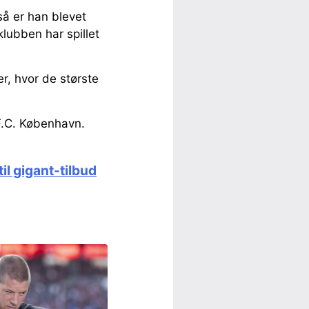
så er han blevet
lubben har spillet
er, hvor de største
F.C. København.
til gigant-tilbud