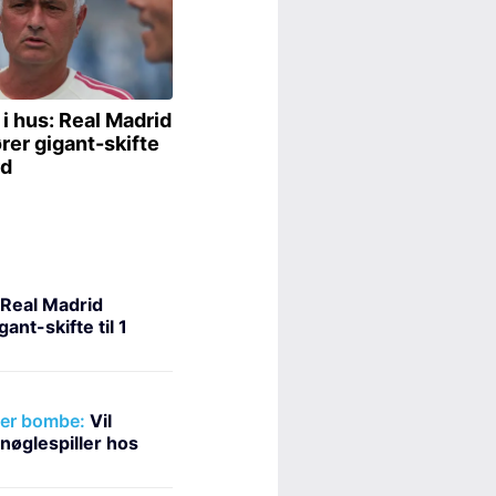
Real Madrid
nt-skifte til 1
er bombe:
Vil
nøglespiller hos