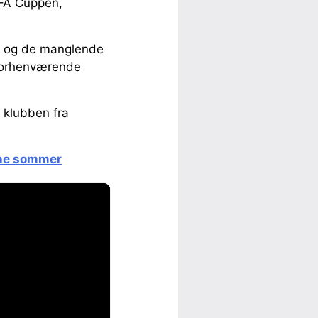
 FA Cuppen,
h og de manglende
 forhenværende
i klubben fra
nne sommer