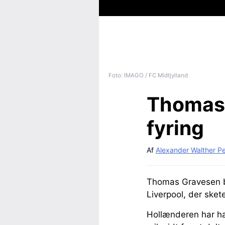
Foto: IMAGO / FC Midtjylland
Thomas 
fyring
Af
Alexander Walther P
Thomas Gravesen br
Liverpool, der sket
Hollænderen har ha