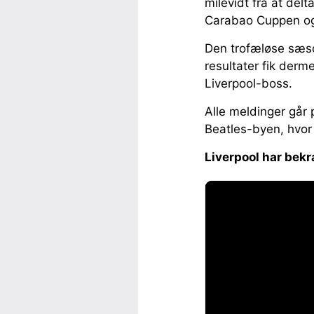
milevidt fra at del
Carabao Cuppen o
Den trofæløse sæs
resultater fik der
Liverpool-boss.
Alle meldinger går 
Beatles-byen, hvor 
Liverpool har bekr