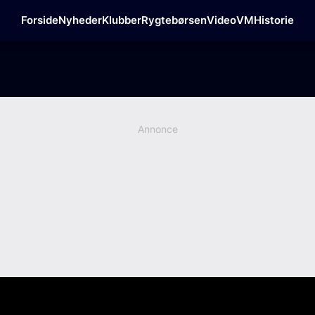
Forside
Nyheder
Klubber
Rygtebørsen
Video
VM
Historie
Annonce