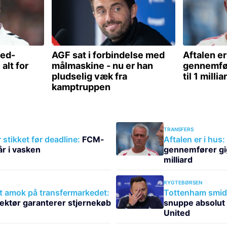
TRANSFERS
stikket før deadline:
FCM-
Aftalen er i hus:
år i vasken
gennemfører giga
milliard
RYGTEBØRSEN
 at amok på transfermarkedet:
Tottenham smid
ektør garanterer stjernekøb
snuppe absolut 
United