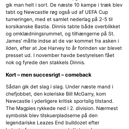
gik man helt i sort. De næste 10 kampe i træk blev
tabt og Newcastle røg også ud af UEFA Cup
turneringen, med et samlet nederlag på 2-5 til
korsikanske Bastia. Dinnis tabte både overblikket
og omklædningsrummet, og tilhængerne på St.
James’ måtte indse at de var kommet fra asken i
ilden, efter at Joe Harvey to år forinden var blevet
presset ud. I november havde bestyrelsen fået
nok og fyrede den stakkels Dinnis.
Kort – men succesrigt – comeback
Sådan gik det slag i slag. Under næste mand i
chefjobbet, den koleriske Bill McGarry, kom
Newcastle i yderligere kritisk sportslig tilstand.
The Magpies rykkede ned i 2. division. Nærmest
symbolsk blev tilskuerpladserne på den
legendariske Leazes End bulldozet efter