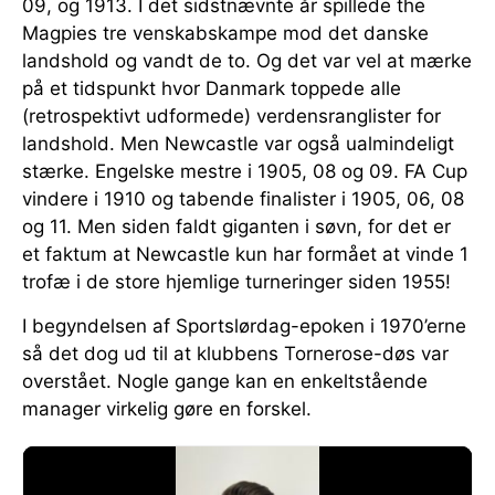
09, og 1913. I det sidstnævnte år spillede the
Magpies tre venskabskampe mod det danske
landshold og vandt de to. Og det var vel at mærke
på et tidspunkt hvor Danmark toppede alle
(retrospektivt udformede) verdensranglister for
landshold. Men Newcastle var også ualmindeligt
stærke. Engelske mestre i 1905, 08 og 09. FA Cup
vindere i 1910 og tabende finalister i 1905, 06, 08
og 11. Men siden faldt giganten i søvn, for det er
et faktum at Newcastle kun har formået at vinde 1
trofæ i de store hjemlige turneringer siden 1955!
I begyndelsen af Sportslørdag-epoken i 1970’erne
så det dog ud til at klubbens Tornerose-døs var
overstået. Nogle gange kan en enkeltstående
manager virkelig gøre en forskel.