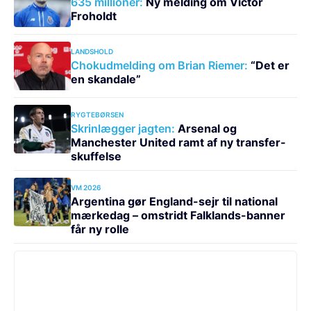
635 millioner:
Ny melding om Victor
Froholdt
LANDSHOLD
Chokudmelding om Brian Riemer:
“Det er
en skandale”
RYGTEBØRSEN
Skrinlægger jagten:
Arsenal og
Manchester United ramt af ny transfer-
skuffelse
VM 2026
Argentina gør England-sejr til national
mærkedag – omstridt Falklands-banner
får ny rolle