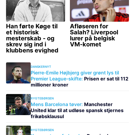
DANSKERNYT
Pierre-Emile Højbjerg giver grønt lys til
Premier League-skifte:
Prisen er sat til 112
millioner kroner
RYGTEBØRSEN
Mens Barcelona tøver:
Manchester
United klar til at udløse spansk stjernes
frikøbsklausul
RYGTEBØRSEN