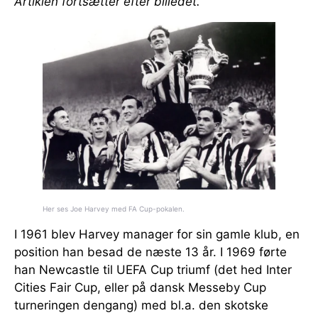
Artiklen fortsætter efter billedet.
Her ses Joe Harvey med FA Cup-pokalen.
I 1961 blev Harvey manager for sin gamle klub, en
position han besad de næste 13 år. I 1969 førte
han Newcastle til UEFA Cup triumf (det hed Inter
Cities Fair Cup, eller på dansk Messeby Cup
turneringen dengang) med bl.a. den skotske