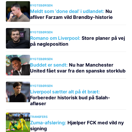
RYGTEBØRSEN
Meldt som ‘done deal’ i udlandet:
Nu
afliver Farzam vild Brøndby-historie
RYGTEBØRSEN
Romano om Liverpool:
Store planer på vej
på nøgleposition
RYGTEBØRSEN
Buddet er sendt:
Nu har Manchester
United fået svar fra den spanske storklub
RYGTEBØRSEN
Liverpool sætter alt på ét bræt:
Forbereder historisk bud på Salah-
afløser
TRANSFERS
Zuma-afsløring:
Hjælper FCK med vild ny
signing