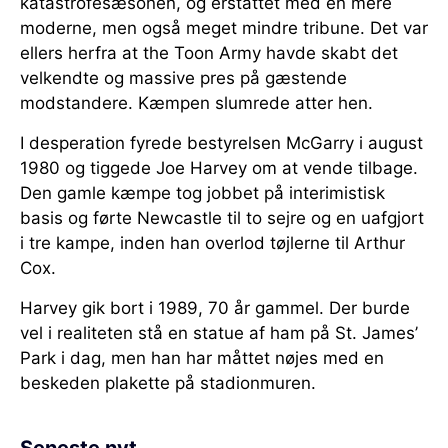
katastrofesæsonen, og erstattet med en mere
moderne, men også meget mindre tribune. Det var
ellers herfra at the Toon Army havde skabt det
velkendte og massive pres på gæstende
modstandere. Kæmpen slumrede atter hen.
I desperation fyrede bestyrelsen McGarry i august
1980 og tiggede Joe Harvey om at vende tilbage.
Den gamle kæmpe tog jobbet på interimistisk
basis og førte Newcastle til to sejre og en uafgjort
i tre kampe, inden han overlod tøjlerne til Arthur
Cox.
Harvey gik bort i 1989, 70 år gammel. Der burde
vel i realiteten stå en statue af ham på St. James’
Park i dag, men han har måttet nøjes med en
beskeden plakette på stadionmuren.
Seneste nyt