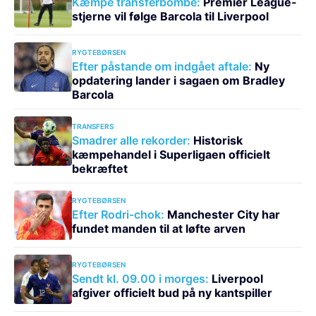
Kæmpe transferbombe:
Premier League-
stjerne vil følge Barcola til Liverpool
RYGTEBØRSEN
Efter påstande om indgået aftale:
Ny
opdatering lander i sagaen om Bradley
Barcola
TRANSFERS
Smadrer alle rekorder:
Historisk
kæmpehandel i Superligaen officielt
bekræftet
RYGTEBØRSEN
Efter Rodri-chok:
Manchester City har
fundet manden til at løfte arven
RYGTEBØRSEN
Sendt kl. 09.00 i morges:
Liverpool
afgiver officielt bud på ny kantspiller