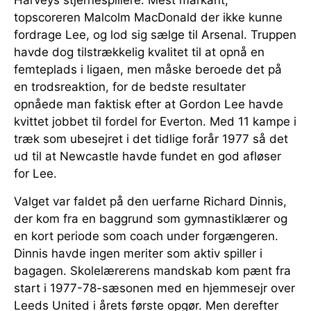
topscoreren Malcolm MacDonald der ikke kunne
fordrage Lee, og lod sig sælge til Arsenal. Truppen
havde dog tilstrækkelig kvalitet til at opnå en
femteplads i ligaen, men måske beroede det på
en trodsreaktion, for de bedste resultater
opnåede man faktisk efter at Gordon Lee havde
kvittet jobbet til fordel for Everton. Med 11 kampe i
træk som ubesejret i det tidlige forår 1977 så det
ud til at Newcastle havde fundet en god afløser
for Lee.
Valget var faldet på den uerfarne Richard Dinnis,
der kom fra en baggrund som gymnastiklærer og
en kort periode som coach under forgængeren.
Dinnis havde ingen meriter som aktiv spiller i
bagagen. Skolelærerens mandskab kom pænt fra
start i 1977-78-sæsonen med en hjemmesejr over
Leeds United i årets første opgør. Men derefter