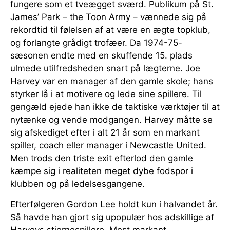
fungere som et tveægget sværd. Publikum på St.
James’ Park – the Toon Army – vænnede sig på
rekordtid til følelsen af at være en ægte topklub,
og forlangte grådigt trofæer. Da 1974-75-
sæsonen endte med en skuffende 15. plads
ulmede utilfredsheden snart på lægterne. Joe
Harvey var en manager af den gamle skole; hans
styrker lå i at motivere og lede sine spillere. Til
gengæld ejede han ikke de taktiske værktøjer til at
nytænke og vende modgangen. Harvey måtte se
sig afskediget efter i alt 21 år som en markant
spiller, coach eller manager i Newcastle United.
Men trods den triste exit efterlod den gamle
kæmpe sig i realiteten meget dybe fodspor i
klubben og på ledelsesgangene.
Efterfølgeren Gordon Lee holdt kun i halvandet år.
Så havde han gjort sig upopulær hos adskillige af
Harveys stjernespillere. Mest markant,