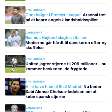
RYGTEBØRSEN
Chokbølger i Premier League:
Arsenal tæt
på at kapre engelsk landsholdsspiller
DANSKERNYT
Rasmus Højlund slagtes i Italien:
Medierne går hårdt til danskeren efter ny
skuffelse
RYGTEBØRSEN
United jagter stjerne til 209 millioner – nu
kommer beskeden, de frygtede
RYGTEBØRSEN
Ville have ham til Real Madrid:
Nu beder
Xabi Alonso Chelsea-ledelsen om at
købe spansk stjerne
DANSKERNYT