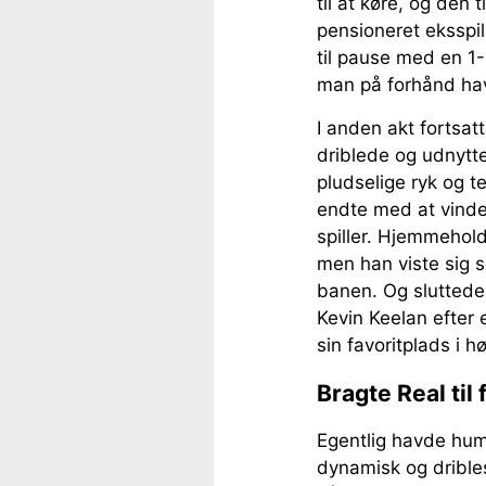
til at køre, og den
pensioneret eksspil
til pause med en 1
man på forhånd hav
I anden akt fortsat
driblede og udnytte
pludselige ryk og t
endte med at vinde 
spiller. Hjemmeholde
men han viste sig 
banen. Og sluttede
Kevin Keelan efter 
sin favoritplads i h
Bragte Real til 
Egentlig havde humø
dynamisk og dribles