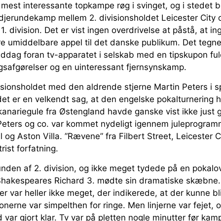
e mest interessante topkampe røg i svinget, og i stedet b
jerundekamp mellem 2. divisionsholdet Leicester City 
. division. Det er vist ingen overdrivelse at påstå, at i
e umiddelbare appel til det danske publikum. Det tegne
middag foran tv-apparatet i selskab med en tipskupon ful
safgørelser og en uinteressant fjernsynskamp.
visionsholdet med den aldrende stjerne Martin Peters i s
 det er en velkendt sag, at den engelske pokalturnering
kanariegule fra Østengland havde ganske vist ikke just 
eters og co. var kommet nydeligt igennem juleprogram
g Aston Villa. ”Rævene” fra Filbert Street, Leicester C
rist forfatning.
nden af 2. division, og ikke meget tydede på en pokalov
 Shakespeares Richard 3. mødte sin dramatiske skæbne.
 var heller ikke meget, der indikerede, at der kunne b
tionerne var simpelthen for ringe. Men linjerne var fejet,
var gjort klar. Tv var på pletten nogle minutter før kam