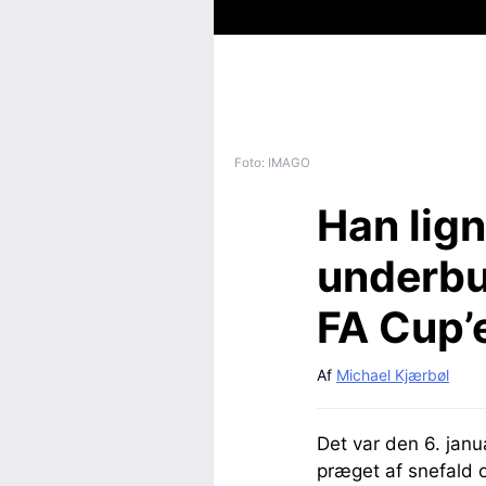
Foto: IMAGO
Han lign
underbu
FA Cup’
Af
Michael Kjærbøl
Det var den 6. janu
præget af snefald 