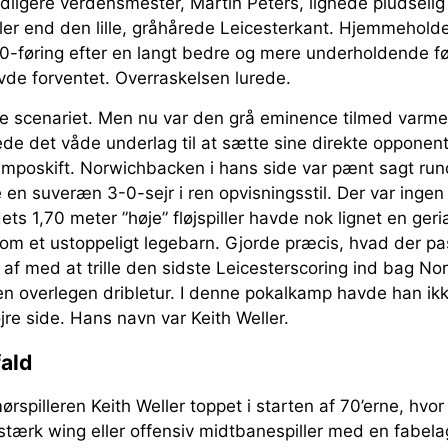
 tidligere verdensmester, Martin Peters, lignede pludseli
ler end den lille, gråhårede Leicesterkant. Hjemmeholde
-0-føring efter en langt bedre og mere underholdende fø
de forventet. Overraskelsen lurede.
te scenariet. Men nu var den grå eminence tilmed varme
de det våde underlag til at sætte sine direkte opponen
emposkift. Norwichbacken i hans side var pænt sagt rund
en suveræn 3-0-sejr i ren opvisningsstil. Der var inge
ts 1,70 meter ”høje” fløjspiller havde nok lignet en geria
som et ustoppeligt legebarn. Gjorde præcis, hvad der p
 af med at trille den sidste Leicesterscoring ind bag 
en overlegen dribletur. I denne pokalkamp havde han ikk
øjre side. Hans navn var Keith Weller.
fald
rspilleren Keith Weller toppet i starten af 70’erne, hvor
tærk wing eller offensiv midtbanespiller med en fabelag