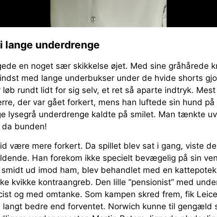
 i lange underdrenge
gede en noget sær skikkelse øjet. Med sine gråhårede kr
indst med lange underbukser under de hvide shorts gjord
r løb rundt lidt for sig selv, et ret så aparte indtryk. Mes
rre, der var gået forkert, mens han luftede sin hund p
e lysegrå underdrenge kaldte på smilet. Man tænkte uvil
r da bunden!
id være mere forkert. Da spillet blev sat i gang, viste den
dende. Han forekom ikke specielt bevægelig på sin vens
v smidt ud imod ham, blev behandlet med en kattepotek
ke kvikke kontraangreb. Den lille ”pensionist” med unde
cist og med omtanke. Som kampen skred frem, fik Leic
ede langt bedre end forventet. Norwich kunne til gengæld s