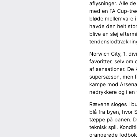
aflysninger. Alle d
med en FA Cup-tred
bløde mellemvare i 1
havde den helt stor
blive en sløj efter
tendenslodtrækning
Norwich City, 1. di
favoritter, selv om
af sensationer. De 
supersæson, men P
kampe mod Arsenal o
nedrykkere og i en t
Rævene sloges i bu
blå fra byen, hvor
tæppe på banen. Der
teknisk spil. Kondi
orangerøde fodbold 