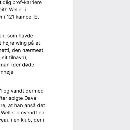
dlig prof-karriere
th Weller i
r i 121 kampe. Et
ton, som havde
 højre wing på et
netti, den nærmest
sit tilnavn),
eman (der døde
rnhøje
971 og vandt dermed
efter solgte Dave
re, at han anså det
ev Weller omvendt en
eau i en klub, der i