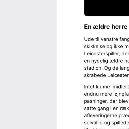
En ældre herre
Ude til venstre fan
skikkelse og ikke m
Leicesterspiller, de
en nydelig ældre he
stadion. Og de lang
skrabede Leiceste
Intet kunne imidlert
endnu mere iøjnefal
pasninger, der ble
satte gang i en ræk
afleveringerne præ
selvtillid og spill