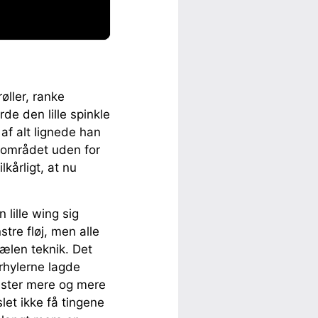
øller, ranke
e den lille spinkle
t af alt lignede han
å området uden for
kårligt, at nu
 lille wing sig
tre fløj, men alle
ælen teknik. Det
rhylerne lagde
ester mere og mere
let ikke få tingene