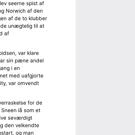
lev seerne spist af
og Norwich af den
ngen af de to klubber
de unægtelig til at
d af
pidsen, var klare
 har sin pæne andel
gang i en
met med uafgjorte
ity, var omvendt
erraskelse for de
 Sneen lå som et
live seværdigt
 og den velkendte
pstart, og man