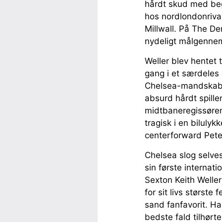
hårdt skud med begg
hos nordlondonriva
Millwall. På The D
nydeligt målgennem
Weller blev hentet
gang i et særdeles
Chelsea-mandskab, 
absurd hårdt spillen
midtbaneregissøre
tragisk i en biluly
centerforward Pet
Chelsea slog selve
sin første internati
Sexton Keith Weller
for sit livs størst
sand fanfavorit. Han
bedste fald tilhørt