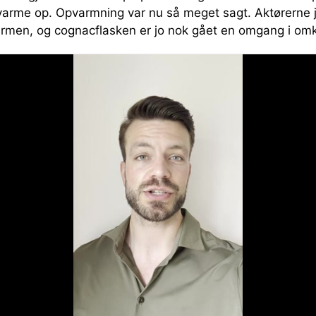
 varme op. Opvarmning var nu så meget sagt. Aktørerne j
varmen, og cognacflasken er jo nok gået en omgang i o