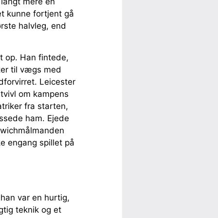
g langt mere en
t kunne fortjent gå
rste halvleg, end
t op. Han fintede,
ter til vægs med
forvirret. Leicester
n tvivl om kampens
triker fra starten,
assede ham. Ejede
Norwichmålmanden
e engang spillet på
 han var en hurtig,
tig teknik og et