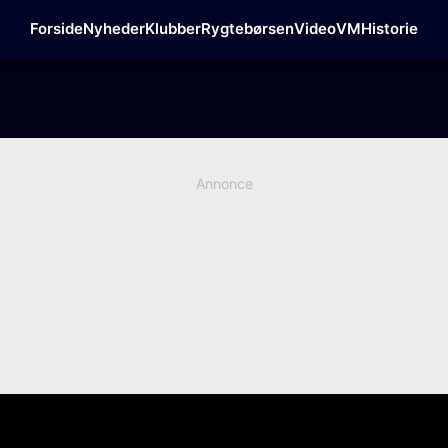
Forside
Nyheder
Klubber
Rygtebørsen
Video
VM
Historie
Annonce