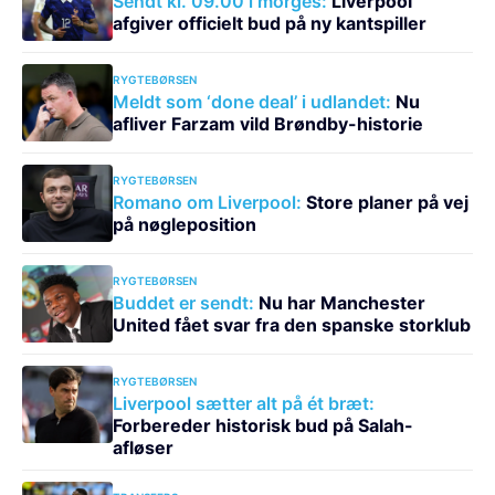
Sendt kl. 09.00 i morges:
Liverpool
afgiver officielt bud på ny kantspiller
RYGTEBØRSEN
Meldt som ‘done deal’ i udlandet:
Nu
afliver Farzam vild Brøndby-historie
RYGTEBØRSEN
Romano om Liverpool:
Store planer på vej
på nøgleposition
RYGTEBØRSEN
Buddet er sendt:
Nu har Manchester
United fået svar fra den spanske storklub
RYGTEBØRSEN
Liverpool sætter alt på ét bræt:
Forbereder historisk bud på Salah-
afløser