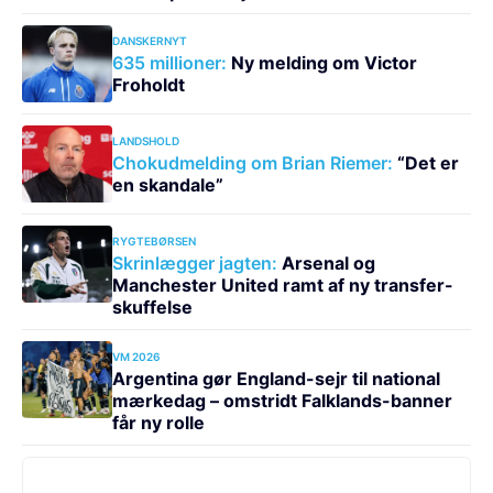
DANSKERNYT
635 millioner:
Ny melding om Victor
Froholdt
LANDSHOLD
Chokudmelding om Brian Riemer:
“Det er
en skandale”
RYGTEBØRSEN
Skrinlægger jagten:
Arsenal og
Manchester United ramt af ny transfer-
skuffelse
VM 2026
Argentina gør England-sejr til national
mærkedag – omstridt Falklands-banner
får ny rolle