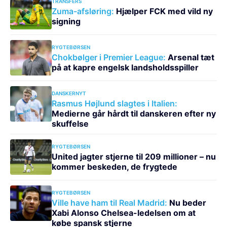
TRANSFERS
Zuma-afsløring:
Hjælper FCK med vild ny
signing
RYGTEBØRSEN
Chokbølger i Premier League:
Arsenal tæt
på at kapre engelsk landsholdsspiller
DANSKERNYT
Rasmus Højlund slagtes i Italien:
Medierne går hårdt til danskeren efter ny
skuffelse
RYGTEBØRSEN
United jagter stjerne til 209 millioner – nu
kommer beskeden, de frygtede
RYGTEBØRSEN
Ville have ham til Real Madrid:
Nu beder
Xabi Alonso Chelsea-ledelsen om at
købe spansk stjerne