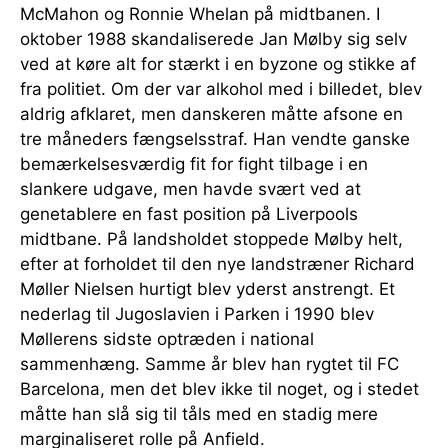
McMahon og Ronnie Whelan på midtbanen. I
oktober 1988 skandaliserede Jan Mølby sig selv
ved at køre alt for stærkt i en byzone og stikke af
fra politiet. Om der var alkohol med i billedet, blev
aldrig afklaret, men danskeren måtte afsone en
tre måneders fængselsstraf. Han vendte ganske
bemærkelsesværdig fit for fight tilbage i en
slankere udgave, men havde svært ved at
genetablere en fast position på Liverpools
midtbane. På landsholdet stoppede Mølby helt,
efter at forholdet til den nye landstræner Richard
Møller Nielsen hurtigt blev yderst anstrengt. Et
nederlag til Jugoslavien i Parken i 1990 blev
Møllerens sidste optræden i national
sammenhæng. Samme år blev han rygtet til FC
Barcelona, men det blev ikke til noget, og i stedet
måtte han slå sig til tåls med en stadig mere
marginaliseret rolle på Anfield.