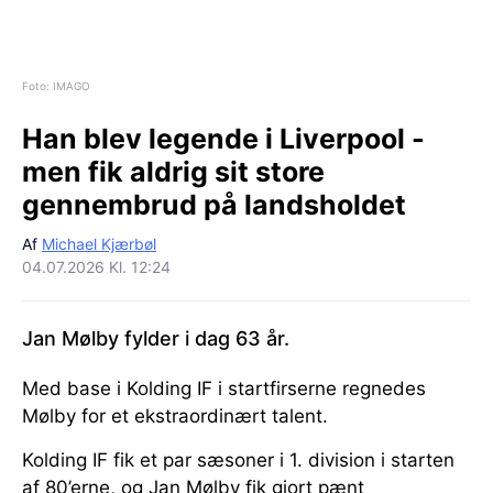
Foto: IMAGO
Han blev legende i Liverpool -
men fik aldrig sit store
gennembrud på landsholdet
Af
Michael Kjærbøl
04.07.2026 Kl. 12:24
Jan Mølby fylder i dag 63 år.
Med base i Kolding IF i startfirserne regnedes
Mølby for et ekstraordinært talent.
Kolding IF fik et par sæsoner i 1. division i starten
af 80’erne, og Jan Mølby fik gjort pænt