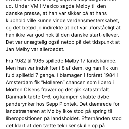
ud. Under VM i Mexico sagde Mølby til den
danske presse, at han var sikker på at hans
klubhold ville kunne vinde verdensmesterskabet,
og det betød jo indirekte at det var uforståeligt at
han ikke var god nok til den danske start-ellever.
Det var unægtelig også netop på det tidspunkt at
Jan Mølby var allerbedst.
Fra 1982 til 1985 spillede Mølby 17 landskampe.
Men han var indskifter i 8 af dem, og han fik kun
fuld spilletid 7 gange. I blamagen i foråret 1984 i
Amsterdam fik ”Mølleren” chancen som libero i
Morten Olsens fravær og det gik katastrofalt.
Danmark tabte 0-6, og kampen skabte dybe
panderynker hos Sepp Piontek. Det dæmrede for
landstræneren at Mølby ikke stod på spring til
liberopositionen på landsholdet. Efterhånden stod
det klart at den tætte tekniker skulle op på