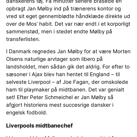
danskerens tøj. Få minutter senere brasede en
opbragt Jan Mølby ind på trænerens kontor og
vred sit eget gennemblødte håndklæde direkte ud
over de Mos’ habit. Det var nær endt i et korporligt
sammenstød, men i stedet endte Mølby på
transferlisten.
I Danmark regnedes Jan Mølby for at være Morten
Olsens naturlige arvtager som libero på
landsholdet, men sådan gik det aldrig. For efter to
sæsoner i Ajax blev han hentet til England – til
selveste Liverpool – af Joe Fagan, der omskolede
ham til playmaker på midtbanen. Det var genialt
set! Efter Peter Schmeichel er Jan Mølby så
afgjort historiens mest succesrige dansker i
engelsk fodbold.
Liverpools midtbanechef