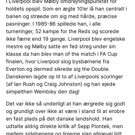
I Liverpool blev Mølby omdrejningspunktet for
holdets opspil. Som en ægte 10’er lå han centralt i
banen og strøede om sig med hårde, præcise
pasninger. I 1985-86 spillede han, i alle
turneringer, 52 kampe for the Reds og scorede
ikke færre end 19 gange. Liverpool blev engelske
mestre og Mølby satte en fed streg under sin
klasse da han blev man of the match i FA Cup
finalen, hvor Liverpool slog bysbørnene fra
Everton og dermed sikrede sig the Double.
Danskeren lagde op til to af Liverpools scoringer
(af Ian Rush og Craig Johnston) og han ejede
simpelthen Wembley den dag!
Det var ikke så underligt at han ærgrede sig godt
og grundigt over ikke at være i stand til at erobre
en fast plads på det danske landshold. Han
udtalte aldrig direkte kritik af Sepp Piontek, men
mellem sidebenene og linjerne slap alligevel lidt