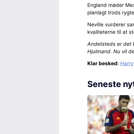
England møder Mexi
planlagt trods rygt
Neville vurderer sa
kvaliteterne til at
Andetsteds er det 
Hjulmand. Nu vil d
Klar besked:
Harry
Seneste ny