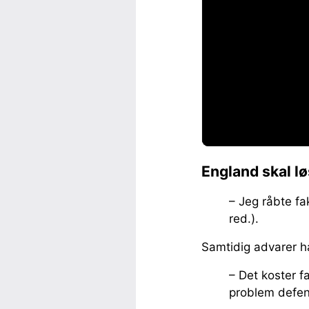
England skal l
– Jeg råbte fa
red.).
Samtidig advarer 
– Det koster f
problem defens