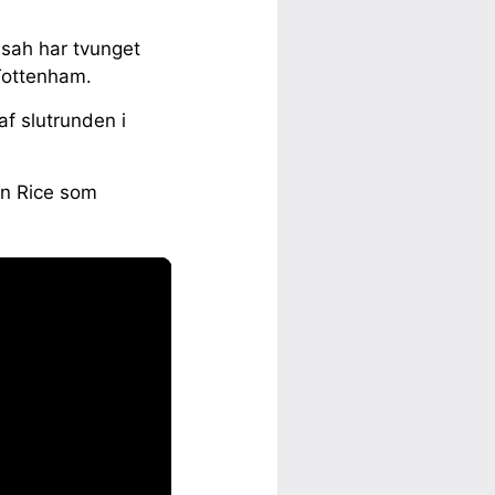
sah har tvunget
Tottenham.
af slutrunden i
an Rice som