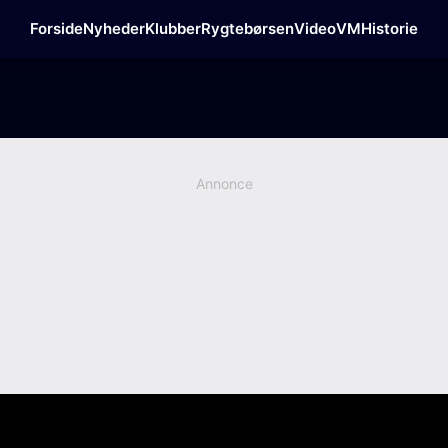
Forside
Nyheder
Klubber
Rygtebørsen
Video
VM
Historie
Annonce