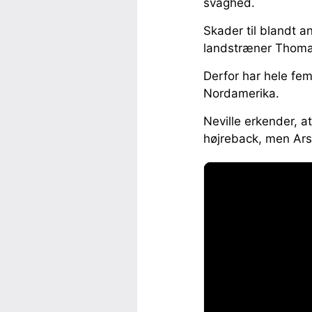
svaghed.
Skader til blandt 
landstræner Thomas
Derfor har hele fem
Nordamerika.
Neville erkender, a
højreback, men Ars