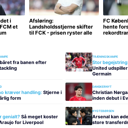
KAMPE
TRÆNINGSKAMPE
båret fra banen efter
Stor begejstring
tackling
United udspiller
Germain
D
DANSKERNYT
o kræver handling:
Stjerne i
Christian Nørgaa
dårlig form
inden debut i E
RYGTEBØRSEN
er genialt?
Så meget koster
Arsenal kan ød
Araujo for Liverpool
store transfer