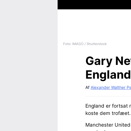
Foto: IMAGO / Shutterstock
Gary Nev
England
Af
Alexander Walther P
England er fortsat
koste dem trofæet.
Manchester United