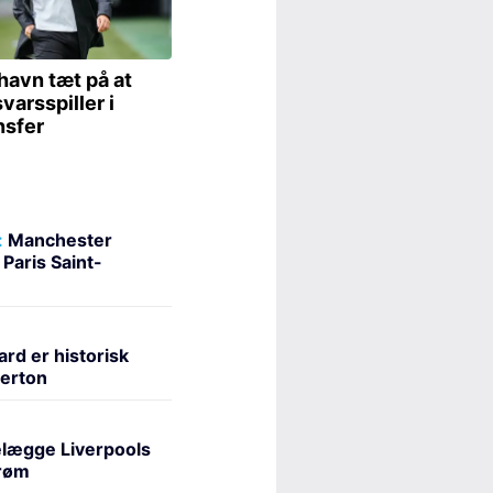
:
Manchester
 Paris Saint-
rd er historisk
verton
elægge Liverpools
drøm