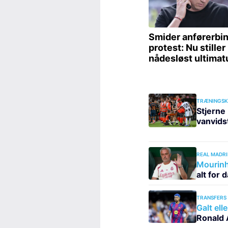
TRÆNINGS
Stjerne 
vanvids
REAL MADRI
Mourinh
alt for 
TRANSFERS
Galt ell
Ronald 