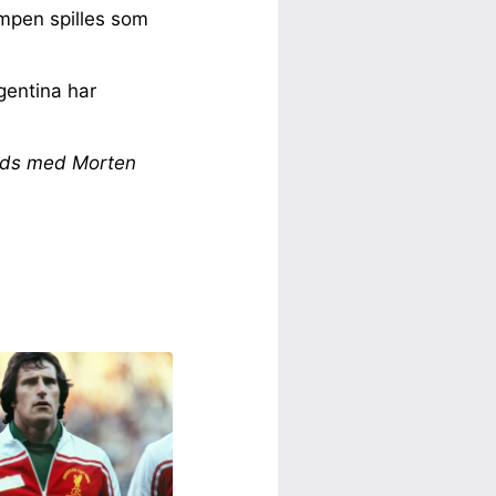
ampen spilles som
gentina har
lads med Morten