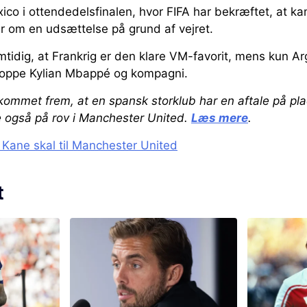
co i ottendedelsfinalen, hvor FIFA har bekræftet, at k
er om en udsættelse på grund af vejret.
mtidig, at Frankrig er den klare VM-favorit, mens kun Ar
 stoppe Kylian Mbappé og kompagni.
kommet frem, at en spansk storklub har en aftale på p
e også på rov i Manchester United.
Læs mere
.
 Kane skal til Manchester United
t