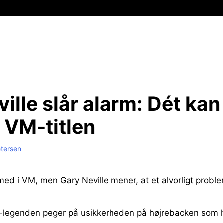
ille slår alarm:
Dét kan
 VM-titlen
etersen
 med i VM, men Gary Neville mener, at et alvorligt prob
-legenden peger på usikkerheden på højrebacken som h