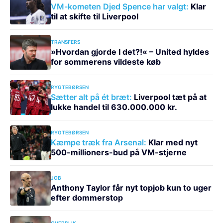
VM-kometen Djed Spence har valgt:
Klar
til at skifte til Liverpool
TRANSFERS
»Hvordan gjorde I det?!« – United hyldes
for sommerens vildeste køb
RYGTEBØRSEN
Sætter alt på ét bræt:
Liverpool tæt på at
lukke handel til 630.000.000 kr.
RYGTEBØRSEN
Kæmpe træk fra Arsenal:
Klar med nyt
500-millioners-bud på VM-stjerne
JOB
Anthony Taylor får nyt topjob kun to uger
efter dommerstop
OVERBLIK