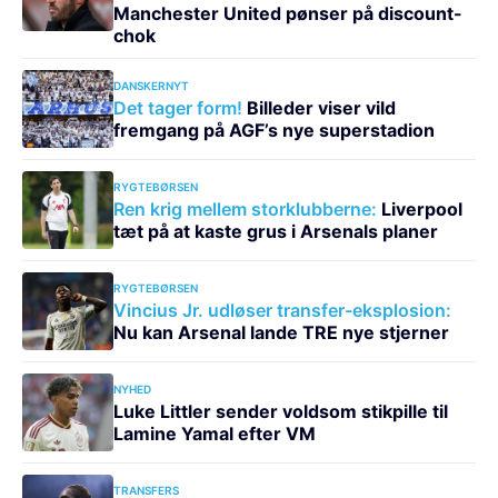
Manchester United pønser på discount-
chok
DANSKERNYT
Det tager form!
Billeder viser vild
fremgang på AGF’s nye superstadion
RYGTEBØRSEN
Ren krig mellem storklubberne:
Liverpool
tæt på at kaste grus i Arsenals planer
RYGTEBØRSEN
Vincius Jr. udløser transfer-eksplosion:
Nu kan Arsenal lande TRE nye stjerner
NYHED
Luke Littler sender voldsom stikpille til
Lamine Yamal efter VM
TRANSFERS