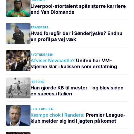
Liverpool-stortalent spås større karriere
end Yan Diomande
TRANSFERS
Hvad foregår der i Sønderjyske? Endnu
en profil på vej væk
RYGTEBØRSEN
Afviser Newcastle?
United har VM-
stjerne klar i kulissen som erstatning
HISTORIE
Han gjorde KB til mester – og blev siden
en succes i Italien
RYGTEBØRSEN
Kæmpe chok i Randers:
Premier League-
klub melder sig ind i jagten på komet