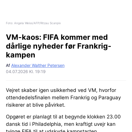
Foto: Angela Weiss/AFP/Ritzau Scanpix
VM-kaos:
FIFA kommer med
dårlige nyheder før Frankrig-
kampen
Af
Alexander Walther Petersen
04.07.2026 Kl. 19:19
Vejret skaber igen usikkerhed ved VM, hvorfor
ottendedelsfinalen mellem Frankrig og Paraguay
risikerer at blive påvirket.
Opgøret er planlagt til at begynde klokken 23.00
dansk tid i Philadelphia, men kraftigt uvejr kan
tvinge FIFA til at udskyde kampstarten.