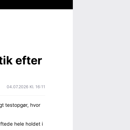
tik efter
04.07.2026 Kl. 16:11
t testopgør, hvor
tede hele holdet i