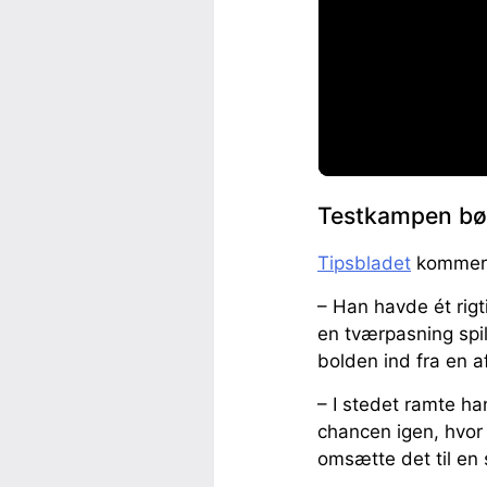
Testkampen bø
Tipsbladet
kommer s
– Han havde ét rigt
en tværpasning spil
bolden ind fra en a
– I stedet ramte h
chancen igen, hvor 
omsætte det til en 