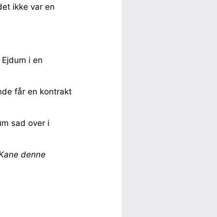
det ikke var en
 Ejdum i en
nde får en kontrakt
um sad over i
y Kane denne