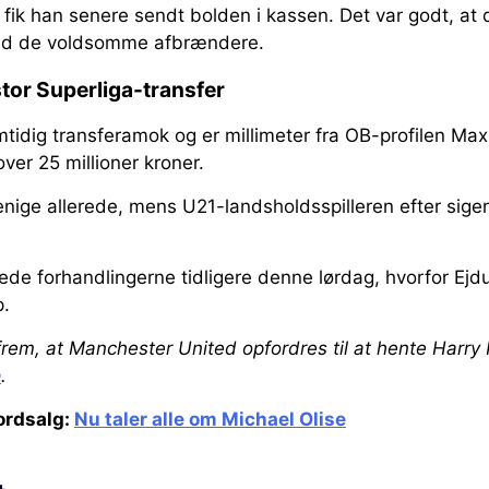
 fik han senere sendt bolden i kassen. Det var godt, at 
ed de voldsomme afbrændere.
tor Superliga-transfer
tidig transferamok og er millimeter fra OB-profilen Max
 over 25 millioner kroner.
enige allerede, mens U21-landsholdsspilleren efter sige
de forhandlingerne tidligere denne lørdag, hvorfor Ejd
p.
rem, at Manchester United opfordres til at hente Harr
e
.
kordsalg:
Nu taler alle om Michael Olise