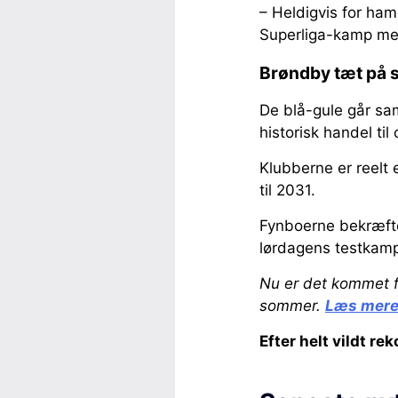
– Heldigvis for ham
Superliga-kamp m
Brøndby tæt på s
De blå-gule går sam
historisk handel til
Klubberne er reelt 
til 2031.
Fynboerne bekræfte
lørdagens testkam
Nu er det kommet f
sommer.
Læs mer
Efter helt vildt re