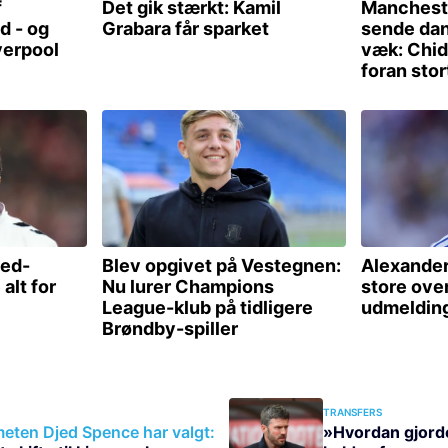
TRANSFERS
ten Djed Spence har valgt:
»Hvordan gjorde