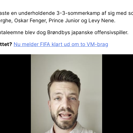
 kaste en underholdende 3-3-sommerkamp af sig med sco
erghe, Oskar Fenger, Prince Junior og Levy Nene.
aleemne blev dog Brøndbys japanske offensivspiller.
ttet?
Nu melder FIFA klart ud om to VM-brag