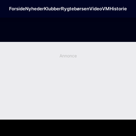
Forside
Nyheder
Klubber
Rygtebørsen
Video
VM
Historie
Annonce