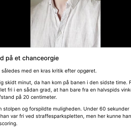
d på et chanceorgie
åledes med en kras kritik efter opgøret.
ig skidt minut, da han kom på banen i den sidste time.
let fri i en sådan grad, at han bare fra en halvspids vink
fstand på 20 centimeter.
an stolpen og forspildte muligheden. Under 60 sekunder 
han var fri ved straffesparkspletten, men her kunne han 
scoring.