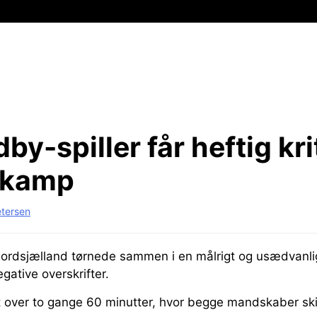
by-spiller får heftig kri
stkamp
etersen
ordsjælland tørnede sammen i en målrigt og usædvanlig
egative overskrifter.
t over to gange 60 minutter, hvor begge mandskaber skif