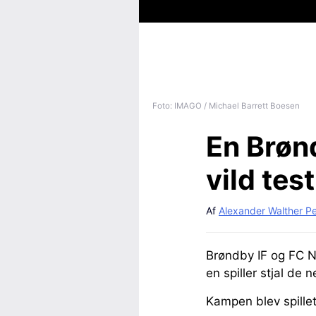
Foto: IMAGO / Michael Barrett Boesen
En Brønd
vild te
Af
Alexander Walther P
Brøndby IF og FC N
en spiller stjal de n
Kampen blev spille