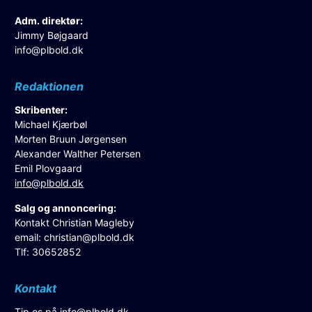
Adm. direktør:
Jimmy Bøjgaard
info@plbold.dk
Redaktionen
Skribenter:
Michael Kjærbøl
Morten Bruun Jørgensen
Alexander Walther Petersen
Emil Plovgaard
info@plbold.dk
Salg og annoncering:
Kontakt Christian Magleby
email:
christian@plbold.dk
Tlf: 30652852
Kontakt
Tip os på
info@plbold.dk