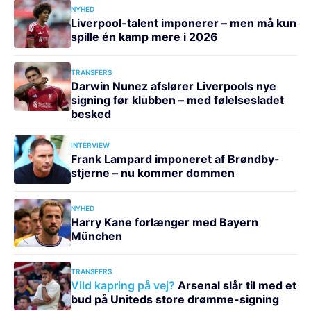
NYHED
Liverpool-talent imponerer – men må kun
spille én kamp mere i 2026
TRANSFERS
Darwin Nunez afslører Liverpools nye
signing før klubben – med følelsesladet
besked
INTERVIEW
Frank Lampard imponeret af Brøndby-
stjerne – nu kommer dommen
NYHED
Harry Kane forlænger med Bayern
München
TRANSFERS
Vild kapring på vej?
Arsenal slår til med et
bud på Uniteds store drømme-signing