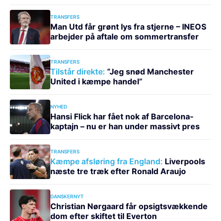
TRANSFERS
Man Utd får grønt lys fra stjerne – INEOS
arbejder på aftale om sommertransfer
TRANSFERS
Tilstår direkte:
“Jeg snød Manchester
United i kæmpe handel”
NYHED
Hansi Flick har fået nok af Barcelona-
kaptajn – nu er han under massivt pres
TRANSFERS
Kæmpe afsløring fra England:
Liverpools
næste tre træk efter Ronald Araujo
DANSKERNYT
Christian Nørgaard får opsigtsvækkende
dom efter skiftet til Everton