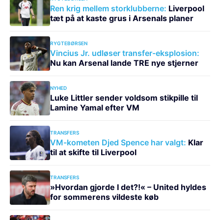
Ren krig mellem storklubberne:
Liverpool
tæt på at kaste grus i Arsenals planer
RYGTEBØRSEN
Vincius Jr. udløser transfer-eksplosion:
Nu kan Arsenal lande TRE nye stjerner
NYHED
Luke Littler sender voldsom stikpille til
Lamine Yamal efter VM
TRANSFERS
VM-kometen Djed Spence har valgt:
Klar
til at skifte til Liverpool
TRANSFERS
»Hvordan gjorde I det?!« – United hyldes
for sommerens vildeste køb