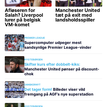
PREMIER LEAGUE
Supercomputer udpeger mest
sandsynlige Premier League-vinder
RYGTEBØRSEN
Skifter kurs efter dobbelt-kiks:
Manchester United pønser på discount-
chok
DANSKERNYT
Det tager form!
Billeder viser vild
fremgang på AGF’s nye superstadion
RYGTEBØRSEN