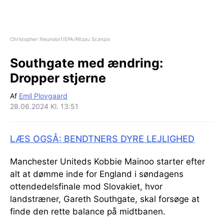
Christopher Neundorf/EPA/Ritzau Scanpix
Southgate med ændring:
Dropper stjerne
Af
Emil Plovgaard
28.06.2024 Kl. 13:51
LÆS OGSÅ: BENDTNERS DYRE LEJLIGHED
Manchester Uniteds Kobbie Mainoo starter efter
alt at dømme inde for England i søndagens
ottendedelsfinale mod Slovakiet, hvor
landstræner, Gareth Southgate, skal forsøge at
finde den rette balance på midtbanen.