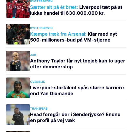
RYGTEBØRSEN
Sætter alt på ét bræt:
Liverpool tæt på at
lukke handel til 630.000.000 kr.
RYGTEBØRSEN
Kæmpe træk fra Arsenal:
Klar med nyt
500-millioners-bud på VM-stjerne
JOB
Anthony Taylor får nyt topjob kun to uger
efter dommerstop
OVERBLIK
Liverpool-stortalent spås større karriere
end Yan Diomande
TRANSFERS
Hvad foregår der i Sønderjyske? Endnu
en profil på vej væk