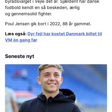
byrådsvalget i Vejle dét år. Sjældent har dansk
fodbold kendt en så beskeden, ærlig
og gennemsolid fighter.
Poul Jensen gik bort i 2022, 88 år gammel.
Læs også:
Dyr fejl har kostet Danmark billet til
VM én gang før
Seneste nyt