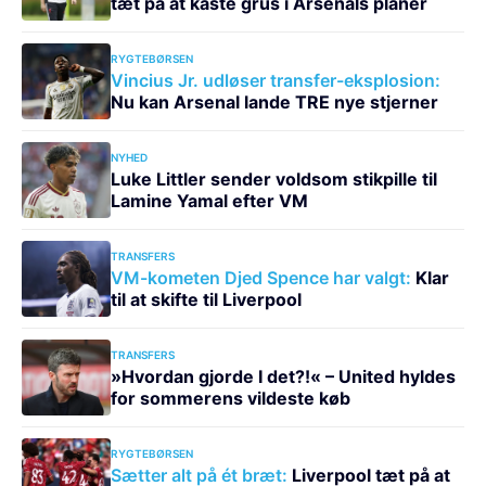
tæt på at kaste grus i Arsenals planer
RYGTEBØRSEN
Vincius Jr. udløser transfer-eksplosion:
Nu kan Arsenal lande TRE nye stjerner
NYHED
Luke Littler sender voldsom stikpille til
Lamine Yamal efter VM
TRANSFERS
VM-kometen Djed Spence har valgt:
Klar
til at skifte til Liverpool
TRANSFERS
»Hvordan gjorde I det?!« – United hyldes
for sommerens vildeste køb
RYGTEBØRSEN
Sætter alt på ét bræt:
Liverpool tæt på at