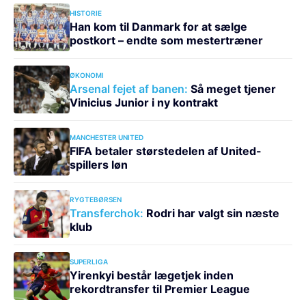
HISTORIE
Han kom til Danmark for at sælge
postkort – endte som mestertræner
ØKONOMI
Arsenal fejet af banen:
Så meget tjener
Vinicius Junior i ny kontrakt
MANCHESTER UNITED
FIFA betaler størstedelen af United-
spillers løn
RYGTEBØRSEN
Transferchok:
Rodri har valgt sin næste
klub
SUPERLIGA
Yirenkyi består lægetjek inden
rekordtransfer til Premier League