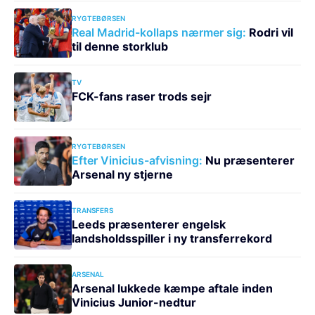
RYGTEBØRSEN
Real Madrid-kollaps nærmer sig:
Rodri vil
til denne storklub
TV
FCK-fans raser trods sejr
RYGTEBØRSEN
Efter Vinicius-afvisning:
Nu præsenterer
Arsenal ny stjerne
TRANSFERS
Leeds præsenterer engelsk
landsholdsspiller i ny transferrekord
ARSENAL
Arsenal lukkede kæmpe aftale inden
Vinicius Junior-nedtur