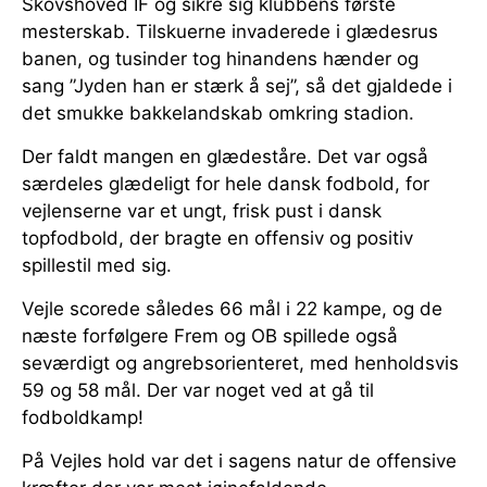
Skovshoved IF og sikre sig klubbens første
mesterskab. Tilskuerne invaderede i glædesrus
banen, og tusinder tog hinandens hænder og
sang ”Jyden han er stærk å sej”, så det gjaldede i
det smukke bakkelandskab omkring stadion.
Der faldt mangen en glædeståre. Det var også
særdeles glædeligt for hele dansk fodbold, for
vejlenserne var et ungt, frisk pust i dansk
topfodbold, der bragte en offensiv og positiv
spillestil med sig.
Vejle scorede således 66 mål i 22 kampe, og de
næste forfølgere Frem og OB spillede også
seværdigt og angrebsorienteret, med henholdsvis
59 og 58 mål. Der var noget ved at gå til
fodboldkamp!
På Vejles hold var det i sagens natur de offensive