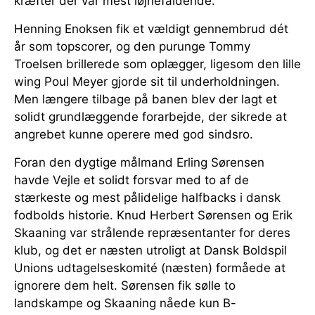
kræfter der var mest iøjnefaldende.
Henning Enoksen fik et vældigt gennembrud dét
år som topscorer, og den purunge Tommy
Troelsen brillerede som oplægger, ligesom den lille
wing Poul Meyer gjorde sit til underholdningen.
Men længere tilbage på banen blev der lagt et
solidt grundlæggende forarbejde, der sikrede at
angrebet kunne operere med god sindsro.
Foran den dygtige målmand Erling Sørensen
havde Vejle et solidt forsvar med to af de
stærkeste og mest pålidelige halfbacks i dansk
fodbolds historie. Knud Herbert Sørensen og Erik
Skaaning var strålende repræsentanter for deres
klub, og det er næsten utroligt at Dansk Boldspil
Unions udtagelseskomité (næsten) formåede at
ignorere dem helt. Sørensen fik sølle to
landskampe og Skaaning nåede kun B-