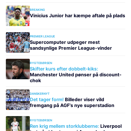
BREAKING
Vinicius Junior har kæmpe aftale på plads
PREMIER LEAGUE
Supercomputer udpeger mest
sandsynlige Premier League-vinder
RYGTEBØRSEN
Skifter kurs efter dobbelt-kiks:
Manchester United pønser på discount-
chok
DANSKERNYT
Det tager form!
Billeder viser vild
fremgang på AGF’s nye superstadion
RYGTEBØRSEN
Ren krig mellem storklubberne:
Liverpool