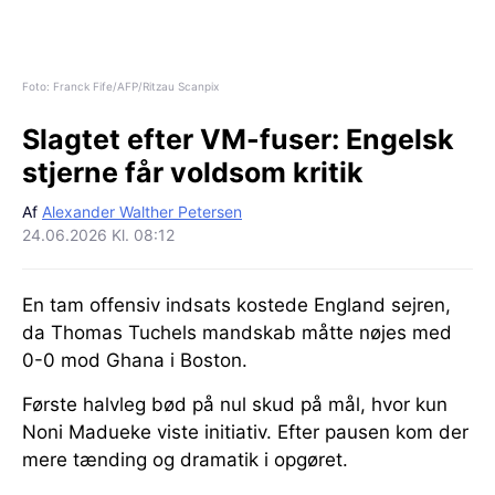
Foto: Franck Fife/AFP/Ritzau Scanpix
Slagtet efter VM-fuser:
Engelsk
stjerne får voldsom kritik
Af
Alexander Walther Petersen
24.06.2026 Kl. 08:12
En tam offensiv indsats kostede England sejren,
da Thomas Tuchels mandskab måtte nøjes med
0-0 mod Ghana i Boston.
Første halvleg bød på nul skud på mål, hvor kun
Noni Madueke viste initiativ. Efter pausen kom der
mere tænding og dramatik i opgøret.