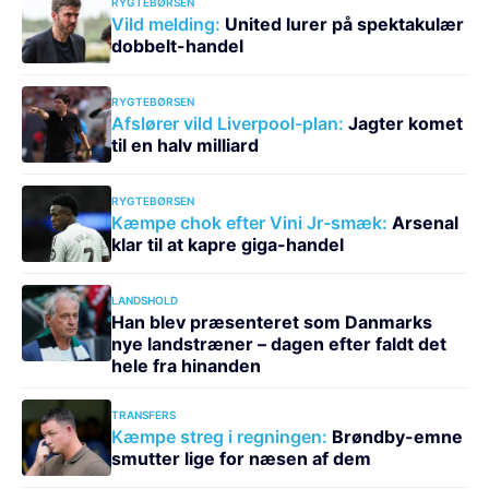
RYGTEBØRSEN
Vild melding:
United lurer på spektakulær
dobbelt-handel
RYGTEBØRSEN
Afslører vild Liverpool-plan:
Jagter komet
til en halv milliard
RYGTEBØRSEN
Kæmpe chok efter Vini Jr-smæk:
Arsenal
klar til at kapre giga-handel
LANDSHOLD
Han blev præsenteret som Danmarks
nye landstræner – dagen efter faldt det
hele fra hinanden
TRANSFERS
Kæmpe streg i regningen:
Brøndby-emne
smutter lige for næsen af dem