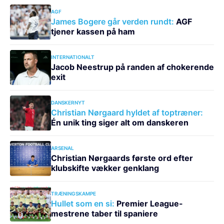
AGF
James Bogere går verden rundt:
AGF
tjener kassen på ham
INTERNATIONALT
Jacob Neestrup på randen af chokerende
exit
DANSKERNYT
Christian Nørgaard hyldet af toptræner:
Én unik ting siger alt om danskeren
ARSENAL
Christian Nørgaards første ord efter
klubskifte vækker genklang
TRÆNINGSKAMPE
Hullet som en si:
Premier League-
mestrene taber til spaniere