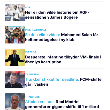
AGF
Her er den vilde historie om AGF-
sensationen James Bogere
INTERNATIONALT
Se den vilde video:
Mohamed Salah får
heltemodtagelse i ny klub
VM 2030
Desperate Infantino tilbyder VM-finale i
åbenlys korruption
TRANSFERS
Trækker stikket før deadline:
FCM-skifte
går i vasken
TRANSFERS
Aftalen er i hus:
Real Madrid
gennemfører gigant-skifte til 1 milliard