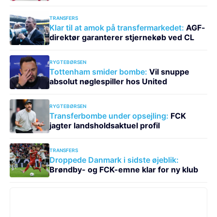
TRANSFERS
Klar til at amok på transfermarkedet:
AGF-
direktør garanterer stjernekøb ved CL
RYGTEBØRSEN
Tottenham smider bombe:
Vil snuppe
absolut nøglespiller hos United
RYGTEBØRSEN
Transferbombe under opsejling:
FCK
jagter landsholdsaktuel profil
TRANSFERS
Droppede Danmark i sidste øjeblik:
Brøndby- og FCK-emne klar for ny klub