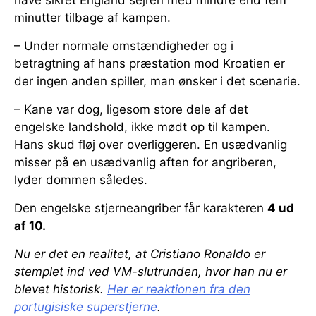
have sikret England sejren med mindre end fem
minutter tilbage af kampen.
– Under normale omstændigheder og i
betragtning af hans præstation mod Kroatien er
der ingen anden spiller, man ønsker i det scenarie.
– Kane var dog, ligesom store dele af det
engelske landshold, ikke mødt op til kampen.
Hans skud fløj over overliggeren. En usædvanlig
misser på en usædvanlig aften for angriberen,
lyder dommen således.
Den engelske stjerneangriber får karakteren
4 ud
af 10.
Nu er det en realitet, at Cristiano Ronaldo er
stemplet ind ved VM-slutrunden, hvor han nu er
blevet historisk.
Her er reaktionen fra den
portugisiske superstjerne
.