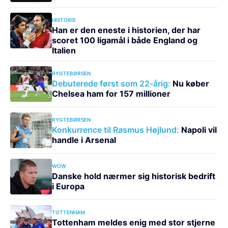
HISTORIE
Han er den eneste i historien, der har
scoret 100 ligamål i både England og
Italien
RYGTEBØRSEN
Debuterede først som 22-årig:
Nu køber
Chelsea ham for 157 millioner
RYGTEBØRSEN
Konkurrence til Rasmus Højlund:
Napoli vil
handle i Arsenal
WOW
Danske hold nærmer sig historisk bedrift
i Europa
TOTTENHAM
Tottenham meldes enig med stor stjerne