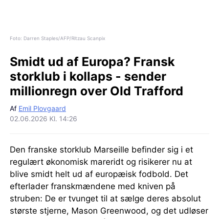
Foto: Darren Staples/AFP/Ritzau Scanpix
Smidt ud af Europa?
Fransk
storklub i kollaps - sender
millionregn over Old Trafford
Af
Emil Plovgaard
02.06.2026 Kl. 14:26
Den franske storklub Marseille befinder sig i et
regulært økonomisk mareridt og risikerer nu at
blive smidt helt ud af europæisk fodbold. Det
efterlader franskmændene med kniven på
struben: De er tvunget til at sælge deres absolut
største stjerne, Mason Greenwood, og det udløser