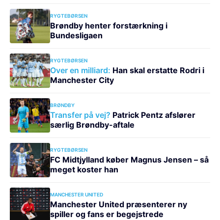
RYGTEBØRSEN
Brøndby henter forstærkning i
Bundesligaen
RYGTEBØRSEN
Over en milliard:
Han skal erstatte Rodri i
Manchester City
BRØNDBY
Transfer på vej?
Patrick Pentz afslører
særlig Brøndby-aftale
RYGTEBØRSEN
FC Midtjylland køber Magnus Jensen – så
meget koster han
MANCHESTER UNITED
Manchester United præsenterer ny
spiller og fans er begejstrede