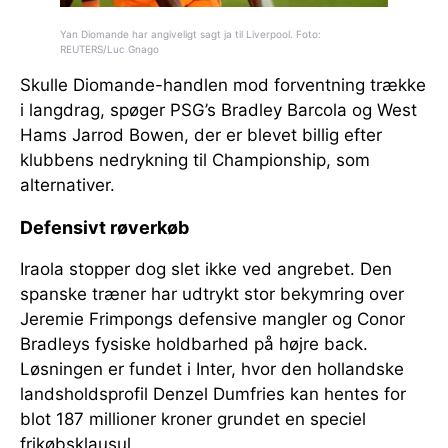
Yan Diomande har angiveligt sagt ja til Liverpool. Foto:
REUTERS/Luc Gnago
Skulle Diomande-handlen mod forventning trække
i langdrag, spøger PSG’s Bradley Barcola og West
Hams Jarrod Bowen, der er blevet billig efter
klubbens nedrykning til Championship, som
alternativer.
Defensivt røverkøb
Iraola stopper dog slet ikke ved angrebet. Den
spanske træner har udtrykt stor bekymring over
Jeremie Frimpongs defensive mangler og Conor
Bradleys fysiske holdbarhed på højre back.
Løsningen er fundet i Inter, hvor den hollandske
landsholdsprofil Denzel Dumfries kan hentes for
blot 187 millioner kroner grundet en speciel
frikøbsklausul.