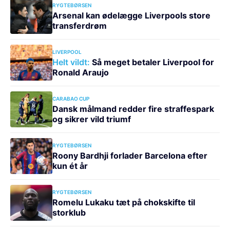
RYGTEBØRSEN
Arsenal kan ødelægge Liverpools store
transferdrøm
LIVERPOOL
Helt vildt:
Så meget betaler Liverpool for
Ronald Araujo
CARABAO CUP
Dansk målmand redder fire straffespark
og sikrer vild triumf
RYGTEBØRSEN
Roony Bardhji forlader Barcelona efter
kun ét år
RYGTEBØRSEN
Romelu Lukaku tæt på chokskifte til
storklub