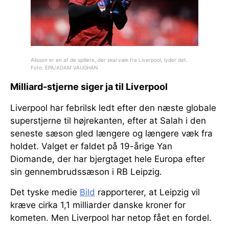
Alisson er en af de spillere, der skal væk fra Liverpool, lyder det.
Foto: EPA/ADAM VAUGHAN
Milliard-stjerne siger ja til Liverpool
Liverpool har febrilsk ledt efter den næste globale
superstjerne til højrekanten, efter at Salah i den
seneste sæson gled længere og længere væk fra
holdet. Valget er faldet på 19-årige Yan
Diomande, der har bjergtaget hele Europa efter
sin gennembrudssæson i RB Leipzig.
Det tyske medie
Bild
rapporterer, at Leipzig vil
kræve cirka 1,1 milliarder danske kroner for
kometen. Men Liverpool har netop fået en fordel.