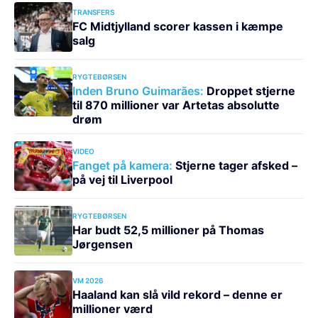
TRANSFERS
FC Midtjylland scorer kassen i kæmpe
salg
RYGTEBØRSEN
Inden Bruno Guimarães:
Droppet stjerne
til 870 millioner var Artetas absolutte
drøm
VIDEO
Fanget på kamera:
Stjerne tager afsked –
på vej til Liverpool
RYGTEBØRSEN
Har budt 52,5 millioner på Thomas
Jørgensen
VM 2026
Haaland kan slå vild rekord – denne er
millioner værd