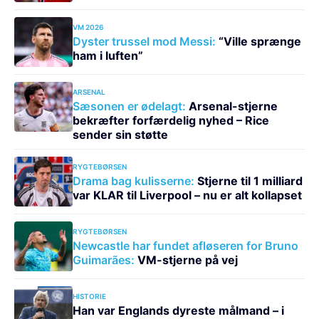
VM 2026
Dyster trussel mod Messi:
“Ville sprænge
ham i luften”
ARSENAL
Sæsonen er ødelagt:
Arsenal-stjerne
bekræfter forfærdelig nyhed – Rice
sender sin støtte
RYGTEBØRSEN
Drama bag kulisserne:
Stjerne til 1 milliard
var KLAR til Liverpool – nu er alt kollapset
RYGTEBØRSEN
Newcastle har fundet afløseren for Bruno
Guimarães:
VM-stjerne på vej
HISTORIE
Han var Englands dyreste målmand – i