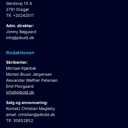
Gerdsvej 10 A
2791 Dragør
Tlf. +20242011
Adm. direktør:
Jimmy Bøjgaard
info@plbold.dk
Redaktionen
Skribenter:
Michael Kjærbøl
Morten Bruun Jørgensen
Alexander Walther Petersen
Emil Plovgaard
info@plbold.dk
Salg og annoncering:
Kontakt Christian Magleby
email:
christian@plbold.dk
Tlf: 30652852