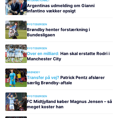
INTERNATIONALT
Argentinas udmelding om Gianni
Infantino vækker opsigt
RYGTEBØRSEN
Brøndby henter forstærkning i
Bundesligaen
RYGTEBØRSEN
Over en milliard:
Han skal erstatte Rodri i
Manchester City
BRØNDBY
Transfer på vej?
Patrick Pentz afslører
særlig Brøndby-aftale
RYGTEBØRSEN
FC Midtjylland køber Magnus Jensen – så
meget koster han