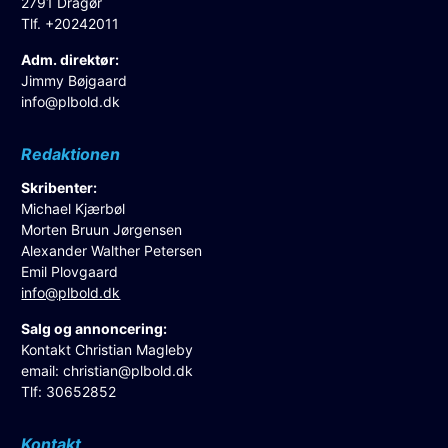
2791 Dragør
Tlf. +20242011
Adm. direktør:
Jimmy Bøjgaard
info@plbold.dk
Redaktionen
Skribenter:
Michael Kjærbøl
Morten Bruun Jørgensen
Alexander Walther Petersen
Emil Plovgaard
info@plbold.dk
Salg og annoncering:
Kontakt Christian Magleby
email:
christian@plbold.dk
Tlf: 30652852
Kontakt