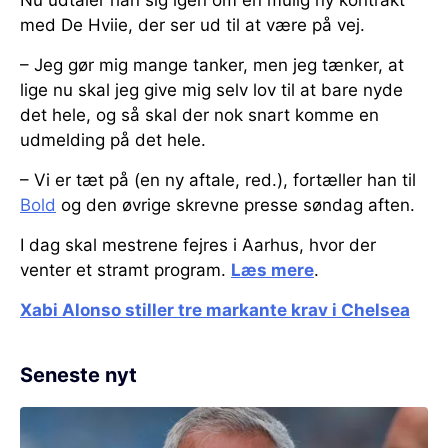
Nu udtaler han sig igen om en mulig ny kontrakt
med De Hviie, der ser ud til at være på vej.
– Jeg gør mig mange tanker, men jeg tænker, at
lige nu skal jeg give mig selv lov til at bare nyde
det hele, og så skal der nok snart komme en
udmelding på det hele.
– Vi er tæt på (en ny aftale, red.), fortæller han til
Bold
og den øvrige skrevne presse søndag aften.
I dag skal mestrene fejres i Aarhus, hvor der
venter et stramt program.
Læs mere
.
Xabi Alonso stiller tre markante krav i Chelsea
Seneste nyt