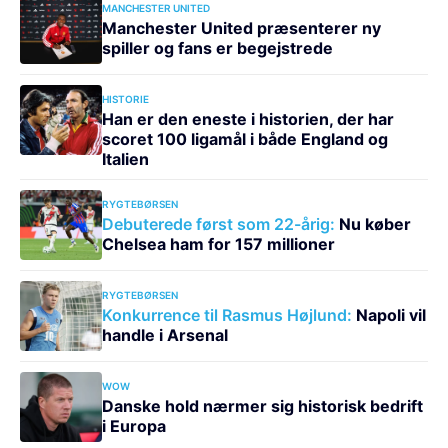
MANCHESTER UNITED
Manchester United præsenterer ny
spiller og fans er begejstrede
HISTORIE
Han er den eneste i historien, der har
scoret 100 ligamål i både England og
Italien
RYGTEBØRSEN
Debuterede først som 22-årig:
Nu køber
Chelsea ham for 157 millioner
RYGTEBØRSEN
Konkurrence til Rasmus Højlund:
Napoli vil
handle i Arsenal
WOW
Danske hold nærmer sig historisk bedrift
i Europa