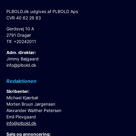
PLBOLD.dk udgives af PLBOLD Aps
CVR 40 62 26 83
Gerdsvej 10 A
2791 Dragør
Tlf. +20242011
Adm. direktør:
Jimmy Bøjgaard
info@plbold.dk
Redaktionen
Skribenter:
Michael Kjærbøl
Morten Bruun Jørgensen
Alexander Walther Petersen
Emil Plovgaard
info@plbold.dk
Salg og annoncering: