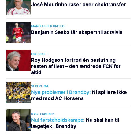
José Mourinho raser over choktransfer
MANCHESTER UNITED
Benjamin Sesko får ekspert til at tvivle
HISTORIE
Roy Hodgson fortrød én beslutning
resten af livet – den ændrede FCK for
altid
SUPERLIGA
Nye problemer i Brøndby:
Ni spillere ikke
med mod AC Horsens
RYGTEBØRSEN
Nul førsteholdskampe:
Nu skal han til
lægetjek i Brøndby