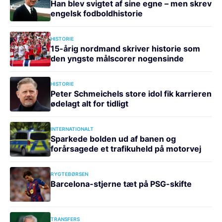
Han blev svigtet af sine egne – men skrev
engelsk fodboldhistorie
HISTORIE
15-årig nordmand skriver historie som
den yngste målscorer nogensinde
HISTORIE
Peter Schmeichels store idol fik karrieren
ødelagt alt for tidligt
INTERNATIONALT
Sparkede bolden ud af banen og
forårsagede et trafikuheld på motorvej
RYGTEBØRSEN
Barcelona-stjerne tæt på PSG-skifte
TRANSFERS