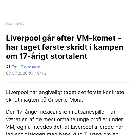
Foto: IMAGO
Liverpool går efter VM-komet -
har taget første skridt i kampen
om 17-årigt stortalent
Af
Emil Plovgaard
07.07.2026 Kl. 18:43
Liverpool har angiveligt taget det første konkrete
skridt i jagten på Gilberto Mora.
Den 17-årige mexicanske midtbanespiller har
været en af de mest omtalte unge profiler under
VM, og nu hævdes det, at Liverpool allerede har
indledt dialogen med hans klub Tijuana om en