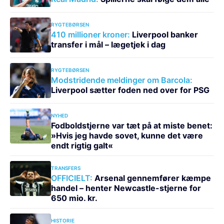
RYGTEBØRSEN
410 millioner kroner:
Liverpool banker
transfer i mål – lægetjek i dag
RYGTEBØRSEN
Modstridende meldinger om Barcola:
Liverpool sætter foden ned over for PSG
NYHED
Fodboldstjerne var tæt på at miste benet:
»Hvis jeg havde sovet, kunne det være
endt rigtig galt«
TRANSFERS
OFFICIELT:
Arsenal gennemfører kæmpe
handel – henter Newcastle-stjerne for
650 mio. kr.
HISTORIE