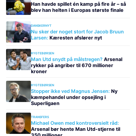
Han havde spillet én kamp på fire år – så
blev han helten i Europas største finale
DANSKERNYT
Nu sker der noget stort for Jacob Bruun
Larsen:
Kæresten afslører nyt
RYGTEBØRSEN
Man Utd snydt på målstregen?
Arsenal
rykker på angriber til 670 millioner
kroner
RYGTEBØRSEN
Stopper ikke ved Magnus Jensen:
Ny
kæmpehandel under opsejling i
Superligaen
TRANSFERS
Michael Owen med kontroversielt råd:
Arsenal bør hente Man Utd-stjerne til
350 millioner