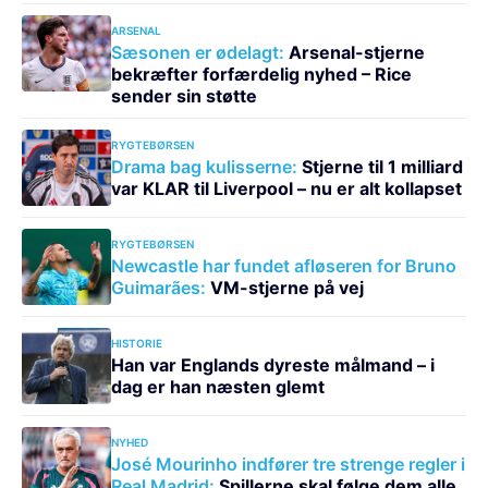
ARSENAL
Sæsonen er ødelagt:
Arsenal-stjerne
bekræfter forfærdelig nyhed – Rice
sender sin støtte
RYGTEBØRSEN
Drama bag kulisserne:
Stjerne til 1 milliard
var KLAR til Liverpool – nu er alt kollapset
RYGTEBØRSEN
Newcastle har fundet afløseren for Bruno
Guimarães:
VM-stjerne på vej
HISTORIE
Han var Englands dyreste målmand – i
dag er han næsten glemt
NYHED
José Mourinho indfører tre strenge regler i
Real Madrid:
Spillerne skal følge dem alle