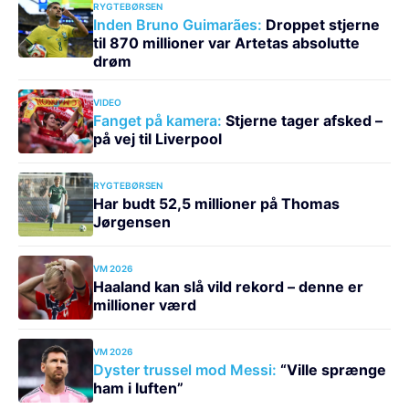
RYGTEBØRSEN
Inden Bruno Guimarães:
Droppet stjerne
til 870 millioner var Artetas absolutte
drøm
VIDEO
Fanget på kamera:
Stjerne tager afsked –
på vej til Liverpool
RYGTEBØRSEN
Har budt 52,5 millioner på Thomas
Jørgensen
VM 2026
Haaland kan slå vild rekord – denne er
millioner værd
VM 2026
Dyster trussel mod Messi:
“Ville sprænge
ham i luften”