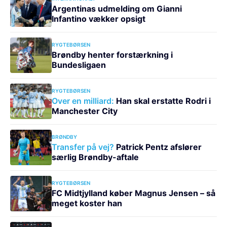
Argentinas udmelding om Gianni
Infantino vækker opsigt
RYGTEBØRSEN
Brøndby henter forstærkning i
Bundesligaen
RYGTEBØRSEN
Over en milliard:
Han skal erstatte Rodri i
Manchester City
BRØNDBY
Transfer på vej?
Patrick Pentz afslører
særlig Brøndby-aftale
RYGTEBØRSEN
FC Midtjylland køber Magnus Jensen – så
meget koster han