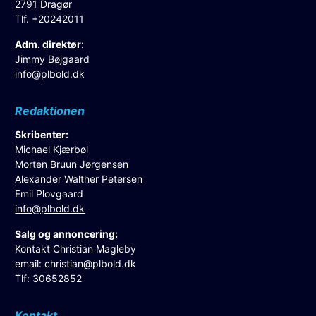
2791 Dragør
Tlf. +20242011
Adm. direktør:
Jimmy Bøjgaard
info@plbold.dk
Redaktionen
Skribenter:
Michael Kjærbøl
Morten Bruun Jørgensen
Alexander Walther Petersen
Emil Plovgaard
info@plbold.dk
Salg og annoncering:
Kontakt Christian Magleby
email:
christian@plbold.dk
Tlf: 30652852
Kontakt