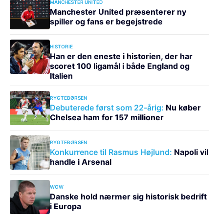
MANCHESTER UNITED
Manchester United præsenterer ny
spiller og fans er begejstrede
HISTORIE
Han er den eneste i historien, der har
scoret 100 ligamål i både England og
Italien
RYGTEBØRSEN
Debuterede først som 22-årig:
Nu køber
Chelsea ham for 157 millioner
RYGTEBØRSEN
Konkurrence til Rasmus Højlund:
Napoli vil
handle i Arsenal
WOW
Danske hold nærmer sig historisk bedrift
i Europa