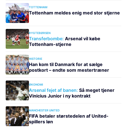
TOTTENHAM
Tottenham meldes enig med stor stjerne
RYGTEBØRSEN
Transferbombe:
Arsenal vil købe
Tottenham-stjerne
HISTORIE
Han kom til Danmark for at sælge
postkort – endte som mestertræner
ØKONOMI
Arsenal fejet af banen:
Så meget tjener
Vinicius Junior i ny kontrakt
MANCHESTER UNITED
FIFA betaler størstedelen af United-
spillers løn