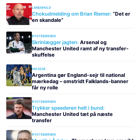
LANDSHOLD
Chokudmelding om Brian Riemer:
“Det er
en skandale”
RYGTEBØRSEN
Skrinlægger jagten:
Arsenal og
Manchester United ramt af ny transfer-
skuffelse
VM 2026
Argentina gør England-sejr til national
mærkedag – omstridt Falklands-banner
får ny rolle
RYGTEBØRSEN
Trykker speederen helt i bund:
Manchester United tæt på næste
transfer
RYGTEBØRSEN