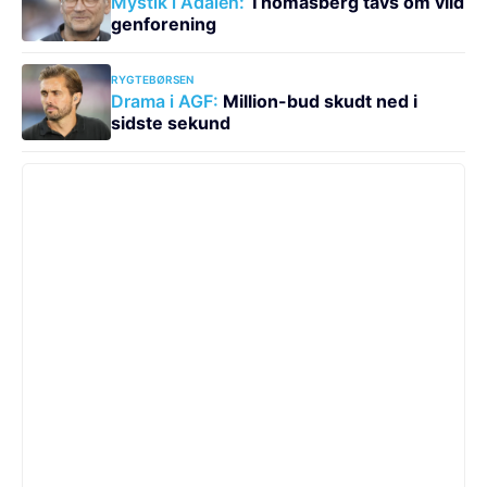
Mystik i Ådalen:
Thomasberg tavs om vild
genforening
RYGTEBØRSEN
Drama i AGF:
Million-bud skudt ned i
sidste sekund