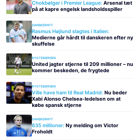
Chokbølger i Premier League:
Arsenal tæt
på at kapre engelsk landsholdsspiller
DANSKERNYT
Rasmus Højlund slagtes i Italien:
Medierne går hårdt til danskeren efter ny
skuffelse
RYGTEBØRSEN
United jagter stjerne til 209 millioner – nu
kommer beskeden, de frygtede
RYGTEBØRSEN
Ville have ham til Real Madrid:
Nu beder
Xabi Alonso Chelsea-ledelsen om at
købe spansk stjerne
DANSKERNYT
635 millioner:
Ny melding om Victor
Froholdt