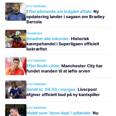
RYGTEBØRSEN
Efter påstande om indgået aftale:
Ny
opdatering lander i sagaen om Bradley
Barcola
TRANSFERS
Smadrer alle rekorder:
Historisk
kæmpehandel i Superligaen officielt
bekræftet
RYGTEBØRSEN
Efter Rodri-chok:
Manchester City har
fundet manden til at løfte arven
RYGTEBØRSEN
Sendt kl. 09.00 i morges:
Liverpool
afgiver officielt bud på ny kantspiller
RYGTEBØRSEN
Meldt som ‘done deal’ i udlandet:
Nu