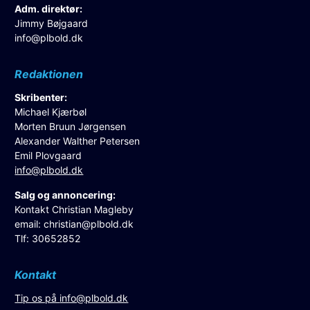
Adm. direktør:
Jimmy Bøjgaard
info@plbold.dk
Redaktionen
Skribenter:
Michael Kjærbøl
Morten Bruun Jørgensen
Alexander Walther Petersen
Emil Plovgaard
info@plbold.dk
Salg og annoncering:
Kontakt Christian Magleby
email:
christian@plbold.dk
Tlf: 30652852
Kontakt
Tip os på
info@plbold.dk