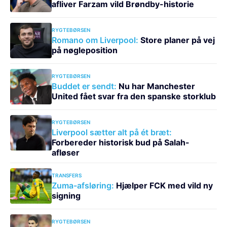
afliver Farzam vild Brøndby-historie
RYGTEBØRSEN
Romano om Liverpool:
Store planer på vej
på nøgleposition
RYGTEBØRSEN
Buddet er sendt:
Nu har Manchester
United fået svar fra den spanske storklub
RYGTEBØRSEN
Liverpool sætter alt på ét bræt:
Forbereder historisk bud på Salah-
afløser
TRANSFERS
Zuma-afsløring:
Hjælper FCK med vild ny
signing
RYGTEBØRSEN