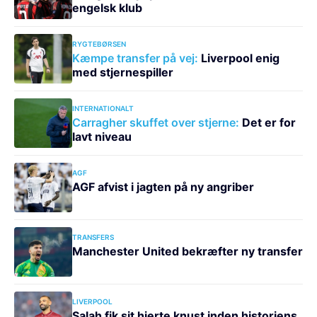
engelsk klub
RYGTEBØRSEN
Kæmpe transfer på vej:
Liverpool enig
med stjernespiller
INTERNATIONALT
Carragher skuffet over stjerne:
Det er for
lavt niveau
AGF
AGF afvist i jagten på ny angriber
TRANSFERS
Manchester United bekræfter ny transfer
LIVERPOOL
Salah fik sit hjerte knust inden historiens