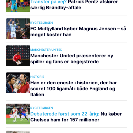
Transfer på vej?
Patrick Pentz afslører
særlig Brøndby-aftale
RYGTEBØRSEN
FC Midtjylland køber Magnus Jensen – så
meget koster han
MANCHESTER UNITED
Manchester United præsenterer ny
spiller og fans er begejstrede
HISTORIE
Han er den eneste i historien, der har
scoret 100 ligamål i både England og
Italien
RYGTEBØRSEN
Debuterede først som 22-årig:
Nu køber
Chelsea ham for 157 millioner