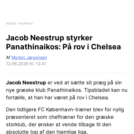
IMAGO / NurPhoto
Jacob Neestrup styrker
Panathinaikos:
På rov i Chelsea
Af
Morten Jørgensen
12.06.2026 Kl. 13:41
Jacob Neestrup
er ved at sætte sit præg på sin
nye græske klub Panathinaikos. Tipsbladet kan nu
fortælle, at han har været på rov i Chelsea.
Den tidligere FC København-træner blev for nylig
præsenteret som cheftræner for den græske
storklub, der ønsker at vende tilbage til den
absolutte top af den hjemlige liga.