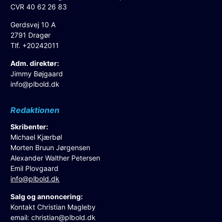
CVR 40 62 26 83
Gerdsvej 10 A
2791 Dragør
Tlf. +20242011
Adm. direktør:
Jimmy Bøjgaard
info@plbold.dk
Redaktionen
Skribenter:
Michael Kjærbøl
Morten Bruun Jørgensen
Alexander Walther Petersen
Emil Plovgaard
info@plbold.dk
Salg og annoncering:
Kontakt Christian Magleby
email:
christian@plbold.dk