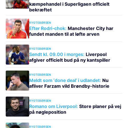
kæmpehandel i Superligaen officielt
bekræftet
RYGTEBØRSEN
Efter Rodri-chok:
Manchester City har
fundet manden til at løfte arven
RYGTEBØRSEN
Sendt kl. 09.00 i morges:
Liverpool
afgiver officielt bud på ny kantspiller
RYGTEBØRSEN
Meldt som ‘done deal’ i udlandet:
Nu
afliver Farzam vild Brøndby-historie
RYGTEBØRSEN
Romano om Liverpool:
Store planer på vej
på nøgleposition
RYGTEBØRSEN