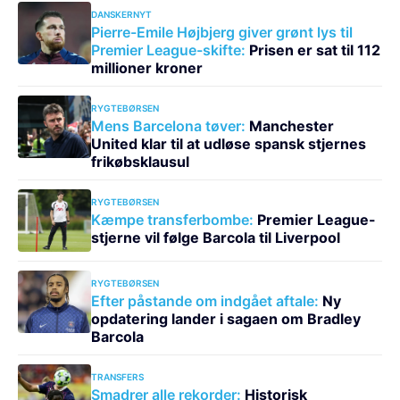
DANSKERNYT
Pierre-Emile Højbjerg giver grønt lys til
Premier League-skifte:
Prisen er sat til 112
millioner kroner
RYGTEBØRSEN
Mens Barcelona tøver:
Manchester
United klar til at udløse spansk stjernes
frikøbsklausul
RYGTEBØRSEN
Kæmpe transferbombe:
Premier League-
stjerne vil følge Barcola til Liverpool
RYGTEBØRSEN
Efter påstande om indgået aftale:
Ny
opdatering lander i sagaen om Bradley
Barcola
TRANSFERS
Smadrer alle rekorder:
Historisk