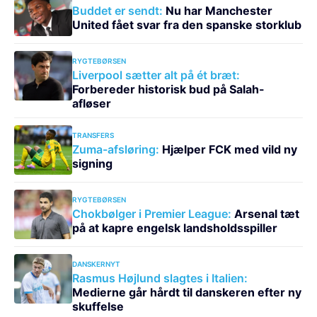
Buddet er sendt:
Nu har Manchester
United fået svar fra den spanske storklub
RYGTEBØRSEN
Liverpool sætter alt på ét bræt:
Forbereder historisk bud på Salah-
afløser
TRANSFERS
Zuma-afsløring:
Hjælper FCK med vild ny
signing
RYGTEBØRSEN
Chokbølger i Premier League:
Arsenal tæt
på at kapre engelsk landsholdsspiller
DANSKERNYT
Rasmus Højlund slagtes i Italien:
Medierne går hårdt til danskeren efter ny
skuffelse