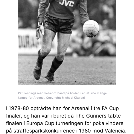
Pat Jennings med velkendt hånd på bolden i en af sine mange
kampe for Arsenal. Copyright: Michael Kjærbøl
I 1978-80 optrådte han for Arsenal i tre FA Cup
finaler, og han var i buret da The Gunners tabte
finalen i Europa Cup turneringen for pokalvindere
på straffesparkskonkurrence i 1980 mod Valencia.