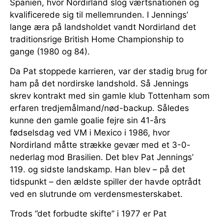
Spanien, hvor Nordirland slog værtsnationen og
kvalificerede sig til mellemrunden. I Jennings’
lange æra på landsholdet vandt Nordirland det
traditionsrige British Home Championship to
gange (1980 og 84).
Da Pat stoppede karrieren, var der stadig brug for
ham på det nordirske landshold. Så Jennings
skrev kontrakt med sin gamle klub Tottenham som
erfaren tredjemålmand/nød-backup. Således
kunne den gamle goalie fejre sin 41-års
fødselsdag ved VM i Mexico i 1986, hvor
Nordirland måtte strække gevær med et 3-0-
nederlag mod Brasilien. Det blev Pat Jennings’
119. og sidste landskamp. Han blev – på det
tidspunkt – den ældste spiller der havde optrådt
ved en slutrunde om verdensmesterskabet.
Trods ”det forbudte skifte” i 1977 er Pat