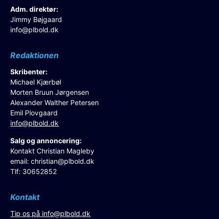
Adm. direktør:
Jimmy Bøjgaard
info@plbold.dk
Redaktionen
Skribenter:
Michael Kjærbøl
Morten Bruun Jørgensen
Alexander Walther Petersen
Emil Plovgaard
info@plbold.dk
Salg og annoncering:
Kontakt Christian Magleby
email:
christian@plbold.dk
Tlf: 30652852
Kontakt
Tip os på
info@plbold.dk