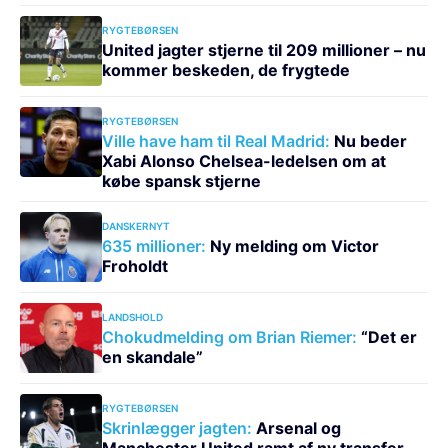
RYGTEBØRSEN
United jagter stjerne til 209 millioner – nu
kommer beskeden, de frygtede
RYGTEBØRSEN
Ville have ham til Real Madrid:
Nu beder
Xabi Alonso Chelsea-ledelsen om at
købe spansk stjerne
DANSKERNYT
635 millioner:
Ny melding om Victor
Froholdt
LANDSHOLD
Chokudmelding om Brian Riemer:
“Det er
en skandale”
RYGTEBØRSEN
Skrinlægger jagten:
Arsenal og
Manchester United ramt af ny transfer-