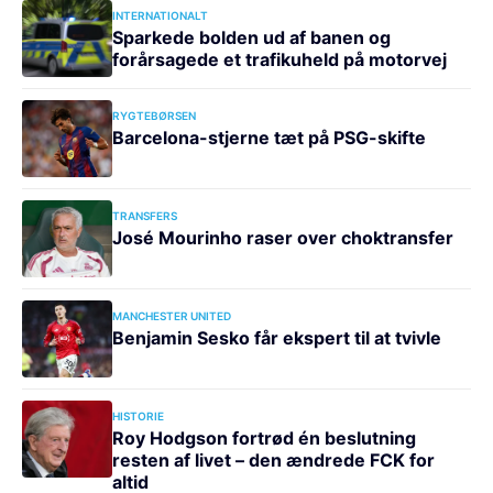
INTERNATIONALT
Sparkede bolden ud af banen og
forårsagede et trafikuheld på motorvej
RYGTEBØRSEN
Barcelona-stjerne tæt på PSG-skifte
TRANSFERS
José Mourinho raser over choktransfer
MANCHESTER UNITED
Benjamin Sesko får ekspert til at tvivle
HISTORIE
Roy Hodgson fortrød én beslutning
resten af livet – den ændrede FCK for
altid