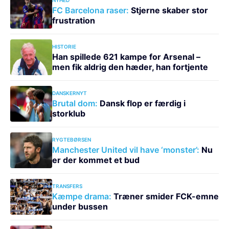
FC Barcelona raser:
Stjerne skaber stor
frustration
HISTORIE
Han spillede 621 kampe for Arsenal –
men fik aldrig den hæder, han fortjente
DANSKERNYT
Brutal dom:
Dansk flop er færdig i
storklub
RYGTEBØRSEN
Manchester United vil have ‘monster’:
Nu
er der kommet et bud
TRANSFERS
Kæmpe drama:
Træner smider FCK-emne
under bussen