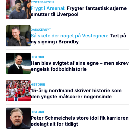
RYGTEBØRSEN
Frygt i Arsenal:
Frygter fantastisk stjerne
smutter til Liverpool
DANSKERNYT
Så skete der noget på Vestegnen:
Tæt på
ny signing i Brøndby
HISTORIE
Han blev svigtet af sine egne – men skrev
engelsk fodboldhistorie
HISTORIE
15-årig nordmand skriver historie som
den yngste målscorer nogensinde
HISTORIE
Peter Schmeichels store idol fik karrieren
ødelagt alt for tidligt