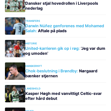
Dansker stjal hovedrollen i Liverpools
nederlag
TRANSFERS
Darwin Núñez genforenes med Mohamed
Salah:
Aftale på plads
HISTORIE
United-karrieren gik op i røg:
‘Jeg var dum
og umoden’
DANSKERNYT
Chok-beslutning i Brøndby:
Nørgaard
bænker stjernen
LANDSHOLD
Kasper Høgh med vanvittigt Celtic-svar
efter hård debut
NYHED