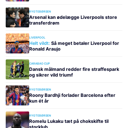
RYGTEBØRSEN
Arsenal kan ødelægge Liverpools store
transferdrøm
LIVERPOOL
Helt vildt:
Så meget betaler Liverpool for
Ronald Araujo
CARABAO CUP
Dansk målmand redder fire straffespark
og sikrer vild triumf
RYGTEBØRSEN
Roony Bardhji forlader Barcelona efter
kun ét år
RYGTEBØRSEN
Romelu Lukaku tæt på chokskifte til
storklub