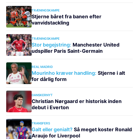
TRÆNINGSKAMPE
Stjerne båret fra banen efter
vanvidstackling
TRÆNINGSKAMPE
Stor begejstring:
Manchester United
udspiller Paris Saint-Germain
REAL MADRID
Mourinho kræver handling:
Stjerne i alt
for dårlig form
DANSKERNYT
Christian Nørgaard er historisk inden
debut i Everton
TRANSFERS
Galt eller genialt?
Så meget koster Ronald
Araujo for Liverpool