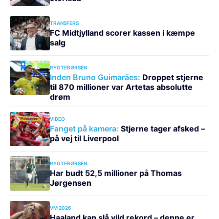
TRANSFERS
FC Midtjylland scorer kassen i kæmpe
salg
RYGTEBØRSEN
Inden Bruno Guimarães:
Droppet stjerne
til 870 millioner var Artetas absolutte
drøm
VIDEO
Fanget på kamera:
Stjerne tager afsked –
på vej til Liverpool
RYGTEBØRSEN
Har budt 52,5 millioner på Thomas
Jørgensen
VM 2026
Haaland kan slå vild rekord – denne er