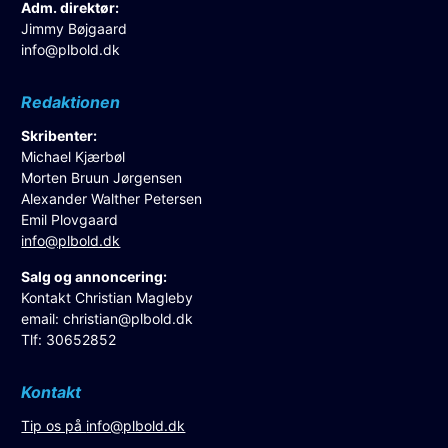
Adm. direktør:
Jimmy Bøjgaard
info@plbold.dk
Redaktionen
Skribenter:
Michael Kjærbøl
Morten Bruun Jørgensen
Alexander Walther Petersen
Emil Plovgaard
info@plbold.dk
Salg og annoncering:
Kontakt Christian Magleby
email:
christian@plbold.dk
Tlf: 30652852
Kontakt
Tip os på
info@plbold.dk