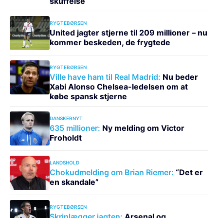
skuffelse
RYGTEBØRSEN
United jagter stjerne til 209 millioner – nu
kommer beskeden, de frygtede
RYGTEBØRSEN
Ville have ham til Real Madrid:
Nu beder
Xabi Alonso Chelsea-ledelsen om at
købe spansk stjerne
DANSKERNYT
635 millioner:
Ny melding om Victor
Froholdt
LANDSHOLD
Chokudmelding om Brian Riemer:
“Det er
en skandale”
RYGTEBØRSEN
Skrinlægger jagten:
Arsenal og