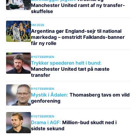
Manchester United ramt af ny transfer-
skuffelse
VM 2026
Argentina gør England-sejr til national
mærkedag – omstridt Falklands-banner
får ny rolle
RYGTEBØRSEN
Trykker speederen helt i bund:
Manchester United tæt på næste
transfer
RYGTEBØRSEN
Mystik i Ådalen:
Thomasberg tavs om vild
genforening
RYGTEBØRSEN
Drama i AGF:
Million-bud skudt ned i
sidste sekund