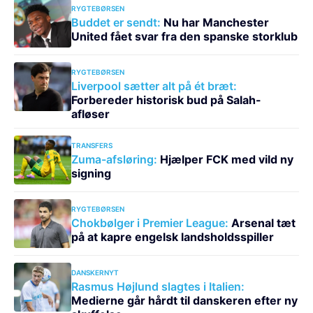
RYGTEBØRSEN
Buddet er sendt:
Nu har Manchester
United fået svar fra den spanske storklub
RYGTEBØRSEN
Liverpool sætter alt på ét bræt:
Forbereder historisk bud på Salah-
afløser
TRANSFERS
Zuma-afsløring:
Hjælper FCK med vild ny
signing
RYGTEBØRSEN
Chokbølger i Premier League:
Arsenal tæt
på at kapre engelsk landsholdsspiller
DANSKERNYT
Rasmus Højlund slagtes i Italien:
Medierne går hårdt til danskeren efter ny