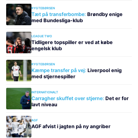
RYGTEBØRSEN
Tæt på transferbombe:
Brøndby enige
med Bundesliga-klub
LEAGUE TWO
Tidligere topspiller er ved at købe
engelsk klub
RYGTEBØRSEN
Kæmpe transfer på vej:
Liverpool enig
med stjernespiller
INTERNATIONALT
Carragher skuffet over stjerne:
Det er for
lavt niveau
AGF
AGF afvist i jagten på ny angriber