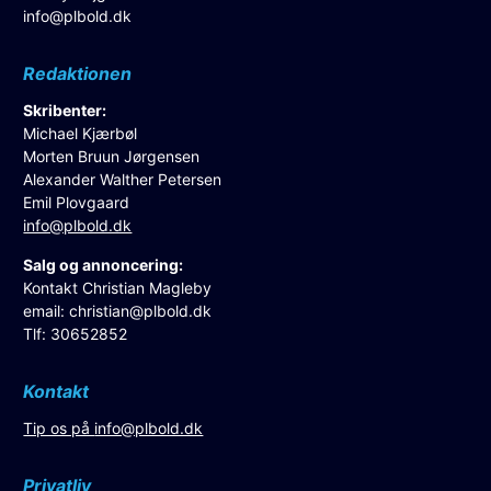
info@plbold.dk
Redaktionen
Skribenter:
Michael Kjærbøl
Morten Bruun Jørgensen
Alexander Walther Petersen
Emil Plovgaard
info@plbold.dk
Salg og annoncering:
Kontakt Christian Magleby
email:
christian@plbold.dk
Tlf: 30652852
Kontakt
Tip os på
info@plbold.dk
Privatliv