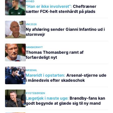
NYHED
“Han er ikke involveret”:
Cheftræner
sætter FCK-helt stenhårdt på plads
VM 2026
Ny afsløring sender Gianni Infantino ud i
stormvejr
DANSKERNYT
Thomas Thomasberg ramt af
forfærdeligt nyt
ARSENAL
Mareridt i opstarten:
Arsenal-stjerne ude
i månedsvis efter skadeschok
RYGTEBØRSEN
Lægetjek i næste uge:
Brøndby-fans kan
godt begynde at glæde sig til ny mand