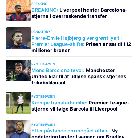
BREAKING
BREAKING:
Liverpool henter Barcelona-
stjerne i overraskende transfer
DANSKERNYT
Pierre-Emile Højbjerg giver grønt lys til
Premier League-skifte:
Prisen er sat til 112
millioner kroner
RYGTEBØRSEN
Mens Barcelona tøver:
Manchester
United klar til at udløse spansk stjernes
frikøbsklausul
RYGTEBØRSEN
Kæmpe transferbombe:
Premier League-
stjerne vil følge Barcola til Liverpool
RYGTEBØRSEN
Efter påstande om indgået aftale:
Ny
opdatering lander i sagaen om Bradley