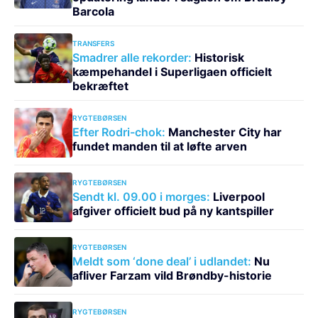
Barcola
TRANSFERS
Smadrer alle rekorder:
Historisk
kæmpehandel i Superligaen officielt
bekræftet
RYGTEBØRSEN
Efter Rodri-chok:
Manchester City har
fundet manden til at løfte arven
RYGTEBØRSEN
Sendt kl. 09.00 i morges:
Liverpool
afgiver officielt bud på ny kantspiller
RYGTEBØRSEN
Meldt som ‘done deal’ i udlandet:
Nu
afliver Farzam vild Brøndby-historie
RYGTEBØRSEN