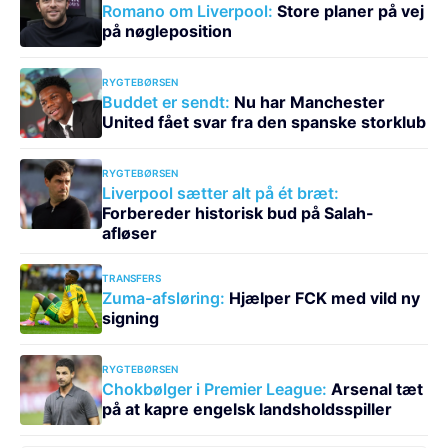
Romano om Liverpool:
Store planer på vej
på nøgleposition
RYGTEBØRSEN
Buddet er sendt:
Nu har Manchester
United fået svar fra den spanske storklub
RYGTEBØRSEN
Liverpool sætter alt på ét bræt:
Forbereder historisk bud på Salah-
afløser
TRANSFERS
Zuma-afsløring:
Hjælper FCK med vild ny
signing
RYGTEBØRSEN
Chokbølger i Premier League:
Arsenal tæt
på at kapre engelsk landsholdsspiller