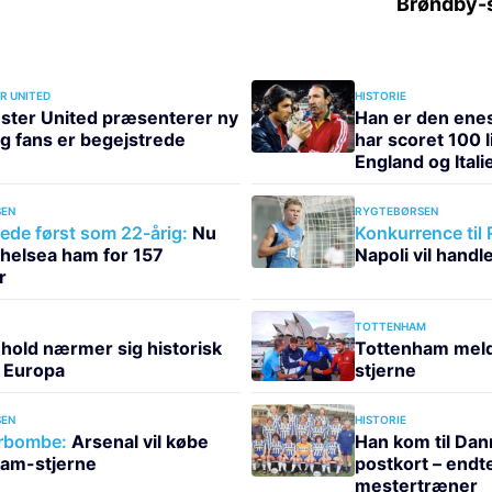
R UNITED
HISTORIE
ter United præsenterer ny
Han er den enest
og fans er begejstrede
har scoret 100 l
England og Itali
EN
RYGTEBØRSEN
ede først som 22-årig:
Nu
Konkurrence til
helsea ham for 157
Napoli vil handl
r
TOTTENHAM
hold nærmer sig historisk
Tottenham meld
i Europa
stjerne
EN
HISTORIE
rbombe:
Arsenal vil købe
Han kom til Dan
am-stjerne
postkort – endt
mestertræner