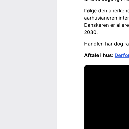
Ifølge den anerkend
aarhusianeren inte
Danskeren er aller
2030.
Handlen har dog ram
Aftale i hus:
Derfo