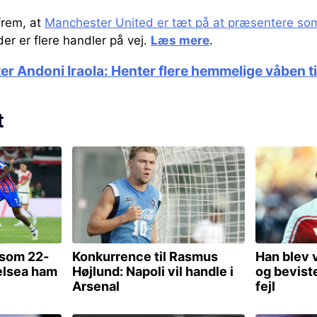
frem, at
Manchester United er tæt på at præsentere so
der er flere handler på vej.
Læs mere
.
er Andoni Iraola: Henter flere hemmelige våben t
t