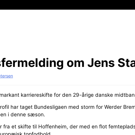
sfermelding om Jens St
etersen
et markant karriereskifte for den 29-årige danske midtb
profil har taget Bundesligaen med storm for Werder Bre
ssen i denne sæson.
 fra et skifte til Hoffenheim, der med en flot femteplads
 europæisk topfodbold.