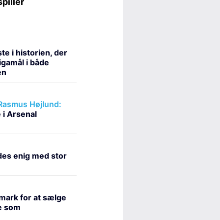
e i historien, der
igamål i både
en
 Rasmus Højlund:
e i Arsenal
es enig med stor
mark for at sælge
e som