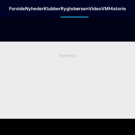
Forside
Nyheder
Klubber
Rygtebørsen
Video
VM
Historie
Annonce