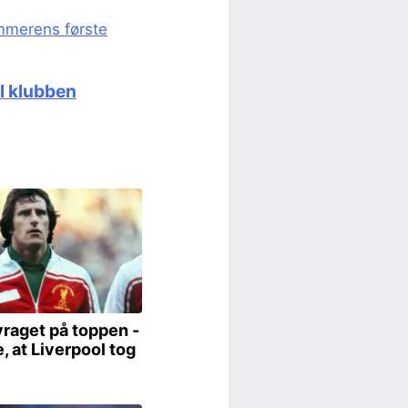
mmerens første
il klubben