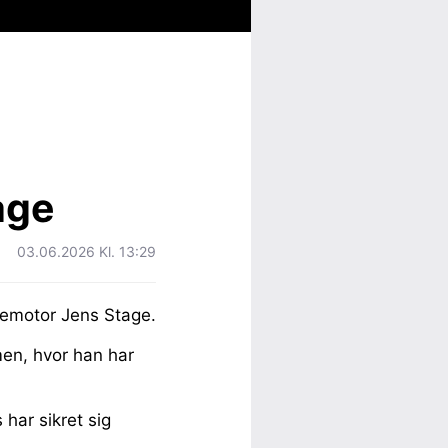
age
03.06.2026 Kl. 13:29
anemotor Jens Stage.
men, hvor han har
 har sikret sig