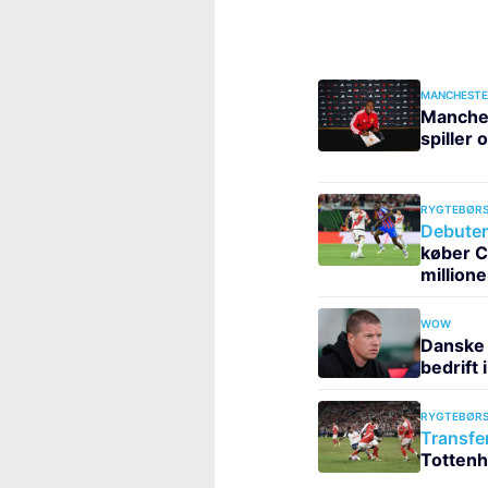
MANCHESTE
Manches
spiller 
RYGTEBØRS
Debuter
køber C
millione
WOW
Danske 
bedrift 
RYGTEBØRS
Transfe
Tottenh