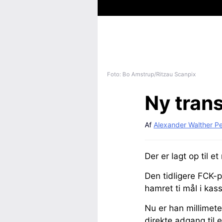
Foto: Bo Amstrup/Ritzau Scanpix
Ny tran
Af
Alexander Walther P
Der er lagt op til 
Den tidligere FCK-
hamret ti mål i ka
Nu er han millimeter
direkte adgang til