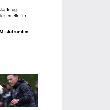
 skade og
er en eller to
 VM-slutrunden