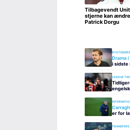
RYGTEBØRS
Drama i
i sidst
LEAGUE TW
Tidliger
engelsk
INTERNATIO
Carraghe
er for l
TRANSFERS