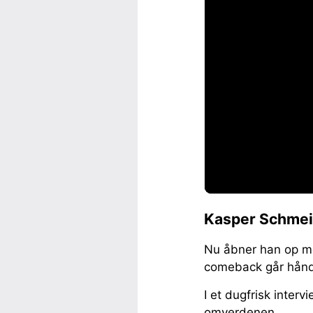
Kasper Schmei
Nu åbner han op me
comeback går hånd
I et dugfrisk inter
omverdenen.