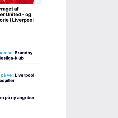
rbombe:
Brøndby
esliga-klub
på vej:
Liverpool
espiller
ten på ny angriber