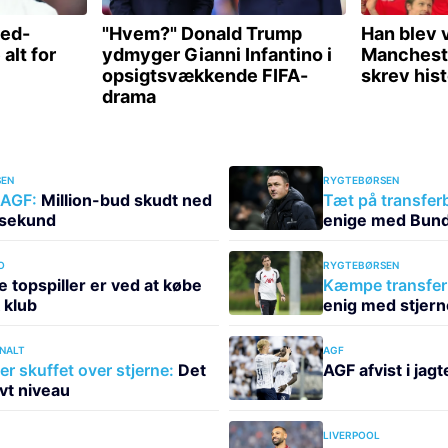
EN
RYGTEBØRSEN
 AGF:
Million-bud skudt ned
Tæt på transfe
e sekund
enige med Bund
O
RYGTEBØRSEN
e topspiller er ved at købe
Kæmpe transfer 
 klub
enig med stjern
NALT
AGF
r skuffet over stjerne:
Det
AGF afvist i jag
avt niveau
LIVERPOOL