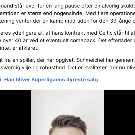
and står over for en lang pause efter en alvorlig skul
mtiden er større end nogensinde. Med flere operationer
æning venter der en kamp mod tiden for den 39-årige 
eres yderligere af, at hans kontrakt med Celtic står til a
 over 40 år ved et eventuelt comeback. Det efterlader b
intet er afklaret.
gt fra en spiller, der har opgivet. Schmeichel har gennem
værdig vilje og robusthed. Det er kvaliteter, der nu bli
ú: Han bliver Superligaens dyreste salg