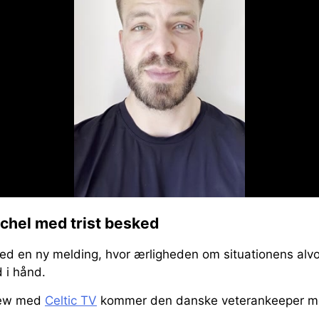
chel med trist besked
d en ny melding, hvor ærligheden om situationens alvo
 i hånd.
view med
Celtic TV
kommer den danske veterankeeper me