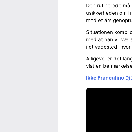
Den rutinerede målm
usikkerheden om fre
mod et års genoptr
Situationen komplic
med at han vil være
i et vadested, hvor 
Alligevel er det lan
vist en bemærkelses
Ikke Franculino Dj