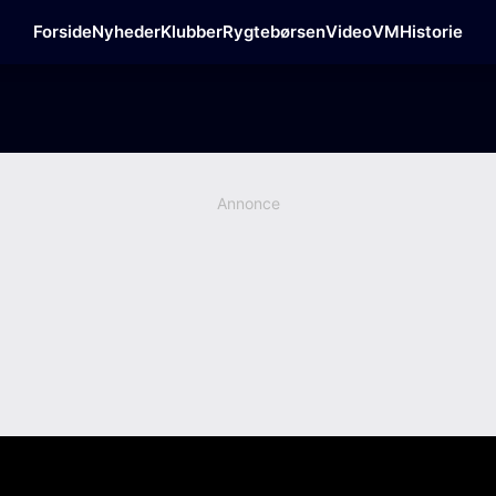
Forside
Nyheder
Klubber
Rygtebørsen
Video
VM
Historie
Annonce