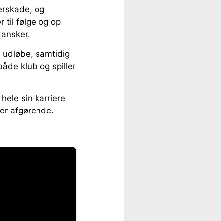
derskade, og
 til følge og op
dansker.
t udløbe, samtidig
åde klub og spiller
 hele sin karriere
ver afgørende.