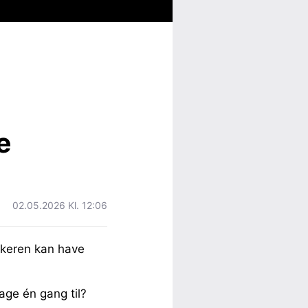
e
02.05.2026 Kl. 12:06
nskeren kan have
bage én gang til?