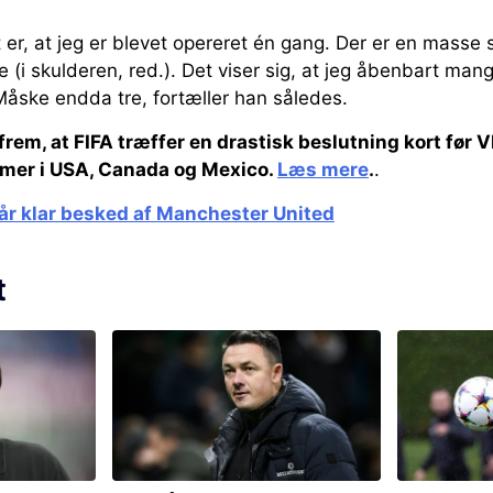
et er, at jeg er blevet opereret én gang. Der er en masse
(i skulderen, red.). Det viser sig, at jeg åbenbart mangl
Måske endda tre, fortæller han således.
rem, at FIFA træffer en drastisk beslutning kort før
mer i USA, Canada og Mexico.
Læs mere
.
.
år klar besked af Manchester United
t