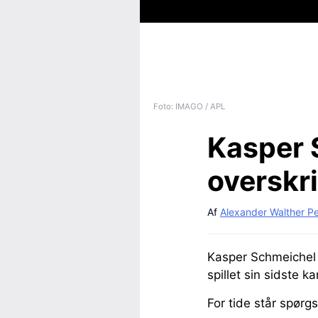
Foto: IMAGO / APL
Kasper 
overskri
Af
Alexander Walther P
Kasper Schmeichel b
spillet sin sidste k
For tide står spørgs