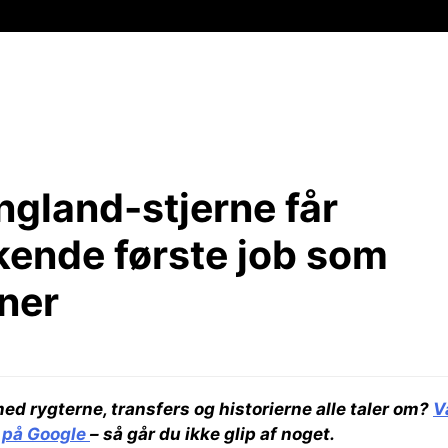
ngland-stjerne får
kende første job som
ner
med rygterne, transfers og historierne alle taler om?
V
 på Google
– så går du ikke glip af noget.