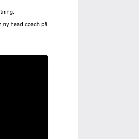
tning.
om ny head coach på