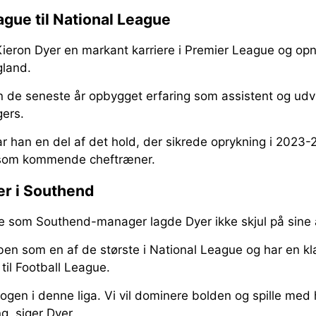
ague til National League
Kieron Dyer en markant karriere i Premier League og o
gland.
 de seneste år opbygget erfaring som assistent og udvi
gers.
r han en del af det hold, der sikrede oprykning i 2023-2
l som kommende cheftræner.
er i Southend
lse som Southend-manager lagde Dyer ikke skjul på sine 
ben som en af de største i National League og har en k
til Football League.
 nogen i denne liga. Vi vil dominere bolden og spille med 
ng, siger Dyer.