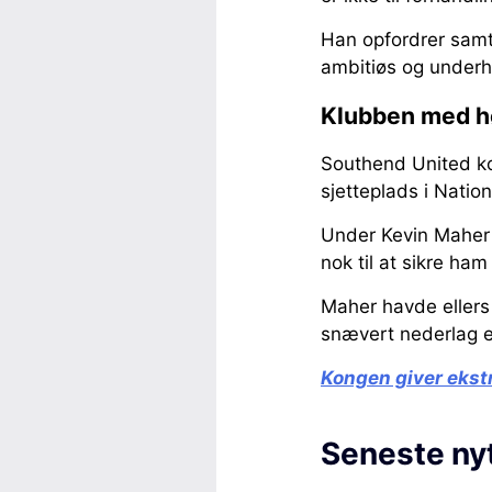
Han opfordrer samti
ambitiøs og under
Klubben med hø
Southend United ko
sjetteplads i Natio
Under Kevin Maher 
nok til at sikre ham
Maher havde ellers f
snævert nederlag ef
Kongen giver ekst
Seneste ny