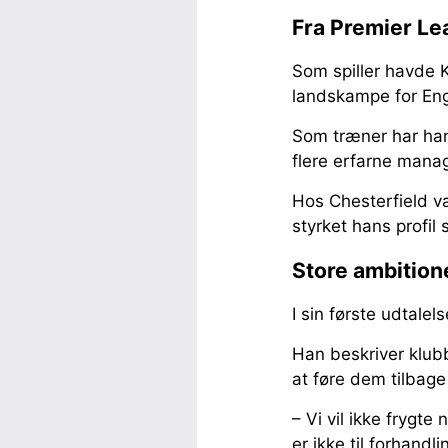
Fra Premier Le
Som spiller havde 
landskampe for En
Som træner har han
flere erfarne mana
Hos Chesterfield va
styrket hans profi
Store ambition
I sin første udtale
Han beskriver klub
at føre dem tilbage 
– Vi vil ikke frygte
er ikke til forhandli