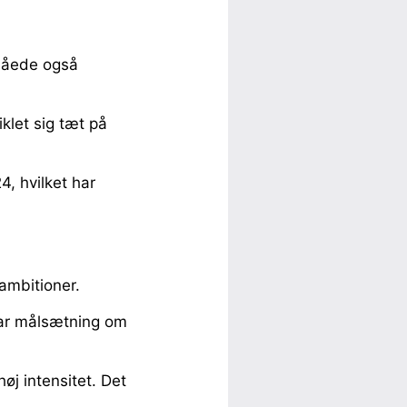
pnåede også
klet sig tæt på
4, hvilket har
ambitioner.
lar målsætning om
høj intensitet. Det