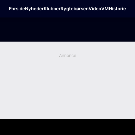
Forside
Nyheder
Klubber
Rygtebørsen
Video
VM
Historie
Annonce