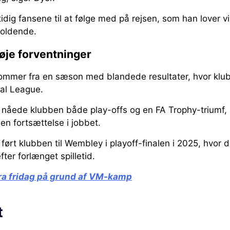
dig fansene til at følge med på rejsen, som han lover vi
holdende.
je forventninger
mmer fra en sæson med blandede resultater, hvor klub
nal League.
nåede klubben både play-offs og en FA Trophy-triumf, 
 en fortsættelse i jobbet.
ørt klubben til Wembley i playoff-finalen i 2025, hvor de
ter forlænget spilletid.
ra fridag på grund af VM-kamp
t