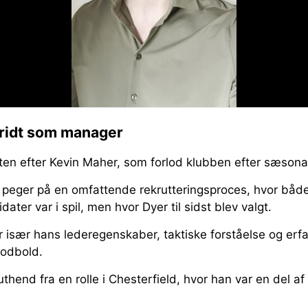
kridt som manager
ten efter Kevin Maher, som forlod klubben efter sæsona
peger på en omfattende rekrutteringsproces, hvor både
dater var i spil, men hvor Dyer til sidst blev valgt.
sær hans lederegenskaber, taktiske forståelse og erfar
fodbold.
thend fra en rolle i Chesterfield, hvor han var en del a