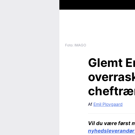
Foto: IMAGO
Glemt E
overras
cheftræ
Af
Emil Plovgaard
Vil du være først 
nyhedsleverandør