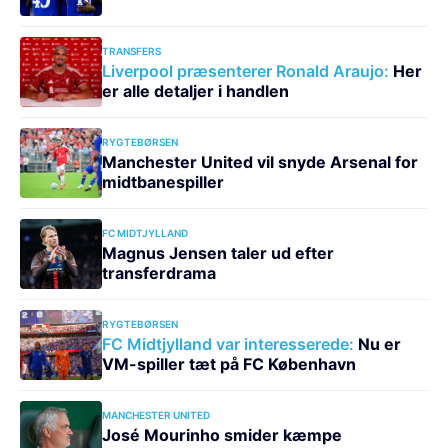
TRANSFERS
Liverpool præsenterer Ronald Araujo:
Her
er alle detaljer i handlen
RYGTEBØRSEN
Manchester United vil snyde Arsenal for
midtbanespiller
FC MIDTJYLLAND
Magnus Jensen taler ud efter
transferdrama
RYGTEBØRSEN
FC Midtjylland var interesserede:
Nu er
VM-spiller tæt på FC København
MANCHESTER UNITED
José Mourinho smider kæmpe