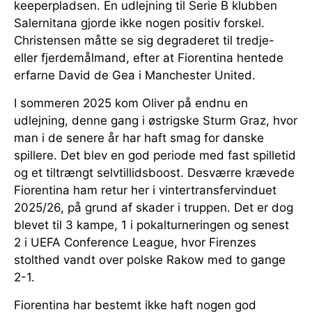
keeperpladsen. En udlejning til Serie B klubben
Salernitana gjorde ikke nogen positiv forskel.
Christensen måtte se sig degraderet til tredje-
eller fjerdemålmand, efter at Fiorentina hentede
erfarne David de Gea i Manchester United.
I sommeren 2025 kom Oliver på endnu en
udlejning, denne gang i østrigske Sturm Graz, hvor
man i de senere år har haft smag for danske
spillere. Det blev en god periode med fast spilletid
og et tiltrængt selvtillidsboost. Desværre krævede
Fiorentina ham retur her i vintertransfervinduet
2025/26, på grund af skader i truppen. Det er dog
blevet til 3 kampe, 1 i pokalturneringen og senest
2 i UEFA Conference League, hvor Firenzes
stolthed vandt over polske Rakow med to gange
2-1.
Fiorentina har bestemt ikke haft nogen god