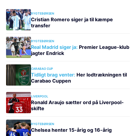
RYGTEBØRSEN
Cristian Romero siger ja til kæmpe
transfer
RYGTEBØRSEN
Real Madrid siger ja:
Premier League-klub
jagter Endrick
CARABAO CUP
Tidligt brag venter:
Her lodtrækningen til
Carabao Cuppen
LIVERPOOL
Ronald Araujo sætter ord på Liverpool-
skifte
RYGTEBØRSEN
Chelsea henter 15-årig og 16-årig