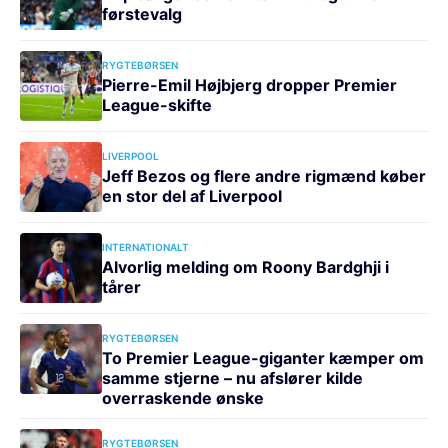
førstevalg
RYGTEBØRSEN
Pierre-Emil Højbjerg dropper Premier
League-skifte
LIVERPOOL
Jeff Bezos og flere andre rigmænd køber
en stor del af Liverpool
INTERNATIONALT
Alvorlig melding om Roony Bardghji i
tårer
RYGTEBØRSEN
To Premier League-giganter kæmper om
samme stjerne – nu afslører kilde
overraskende ønske
RYGTEBØRSEN