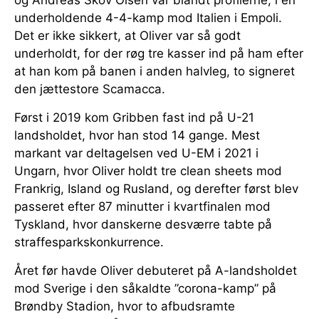
og Andreas Skov Olsen var blandt profilerne, i en
underholdende 4-4-kamp mod Italien i Empoli.
Det er ikke sikkert, at Oliver var så godt
underholdt, for der røg tre kasser ind på ham efter
at han kom på banen i anden halvleg, to signeret
den jættestore Scamacca.
Først i 2019 kom Gribben fast ind på U-21
landsholdet, hvor han stod 14 gange. Mest
markant var deltagelsen ved U-EM i 2021 i
Ungarn, hvor Oliver holdt tre clean sheets mod
Frankrig, Island og Rusland, og derefter først blev
passeret efter 87 minutter i kvartfinalen mod
Tyskland, hvor danskerne desværre tabte på
straffesparkskonkurrence.
Året før havde Oliver debuteret på A-landsholdet
mod Sverige i den såkaldte ”corona-kamp” på
Brøndby Stadion, hvor to afbudsramte