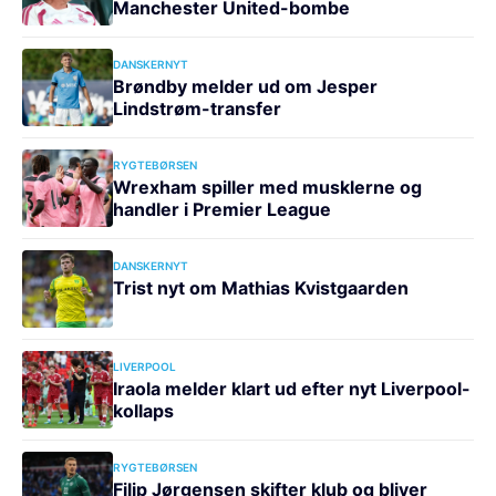
Manchester United-bombe
DANSKERNYT
Brøndby melder ud om Jesper
Lindstrøm-transfer
RYGTEBØRSEN
Wrexham spiller med musklerne og
handler i Premier League
DANSKERNYT
Trist nyt om Mathias Kvistgaarden
LIVERPOOL
Iraola melder klart ud efter nyt Liverpool-
kollaps
RYGTEBØRSEN
Filip Jørgensen skifter klub og bliver