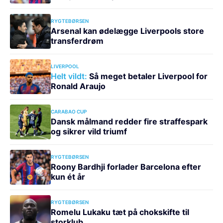
RYGTEBØRSEN
Arsenal kan ødelægge Liverpools store
transferdrøm
LIVERPOOL
Helt vildt:
Så meget betaler Liverpool for
Ronald Araujo
CARABAO CUP
Dansk målmand redder fire straffespark
og sikrer vild triumf
RYGTEBØRSEN
Roony Bardhji forlader Barcelona efter
kun ét år
RYGTEBØRSEN
Romelu Lukaku tæt på chokskifte til
storklub