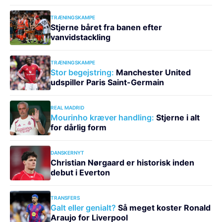
TRÆNINGSKAMPE
Stjerne båret fra banen efter
vanvidstackling
TRÆNINGSKAMPE
Stor begejstring:
Manchester United
udspiller Paris Saint-Germain
REAL MADRID
Mourinho kræver handling:
Stjerne i alt
for dårlig form
DANSKERNYT
Christian Nørgaard er historisk inden
debut i Everton
TRANSFERS
Galt eller genialt?
Så meget koster Ronald
Araujo for Liverpool