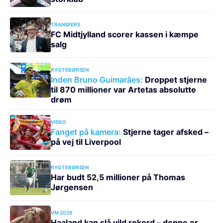
TRANSFERS
FC Midtjylland scorer kassen i kæmpe
salg
RYGTEBØRSEN
Inden Bruno Guimarães:
Droppet stjerne
til 870 millioner var Artetas absolutte
drøm
VIDEO
Fanget på kamera:
Stjerne tager afsked –
på vej til Liverpool
RYGTEBØRSEN
Har budt 52,5 millioner på Thomas
Jørgensen
VM 2026
Haaland kan slå vild rekord – denne er