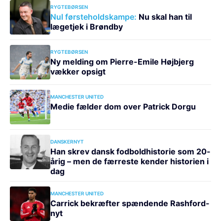
RYGTEBØRSEN
Nul førsteholdskampe:
Nu skal han til
lægetjek i Brøndby
RYGTEBØRSEN
Ny melding om Pierre-Emile Højbjerg
vækker opsigt
MANCHESTER UNITED
Medie fælder dom over Patrick Dorgu
DANSKERNYT
Han skrev dansk fodboldhistorie som 20-
årig – men de færreste kender historien i
dag
MANCHESTER UNITED
Carrick bekræfter spændende Rashford-
nyt