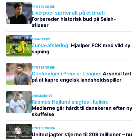
RYGTEBØRSEN
Liverpool sætter alt på ét bræt:
Forbereder historisk bud på Salah-
afløser
TRANSFERS
Zuma-afsløring:
Hjælper FCK med vild ny
signing
RYGTEBØRSEN
Chokbølger i Premier League:
Arsenal tæt
på at kapre engelsk landsholdsspiller
DANSKERNYT
Rasmus Højlund slagtes i Italien:
Medierne går hårdt til danskeren efter ny
skuffelse
RYGTEBØRSEN
United jagter stjerne til 209 millioner – nu