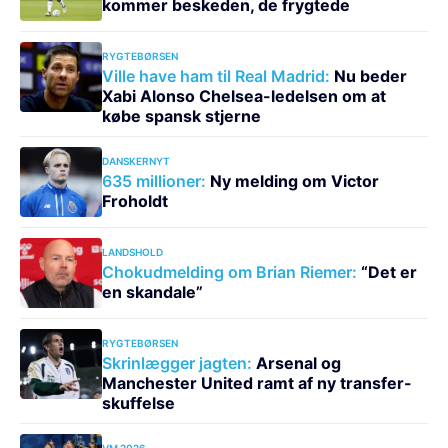
kommer beskeden, de frygtede
RYGTEBØRSEN
Ville have ham til Real Madrid:
Nu beder
Xabi Alonso Chelsea-ledelsen om at
købe spansk stjerne
DANSKERNYT
635 millioner:
Ny melding om Victor
Froholdt
LANDSHOLD
Chokudmelding om Brian Riemer:
“Det er
en skandale”
RYGTEBØRSEN
Skrinlægger jagten:
Arsenal og
Manchester United ramt af ny transfer-
skuffelse
VM 2026