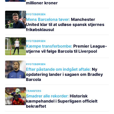
millioner kroner
RYGTEBØRSEN
Mens Barcelona tøver:
Manchester
United klar til at udløse spansk stjernes
frikøbsklausul
RYGTEBØRSEN
Kæmpe transferbombe:
Premier League-
stjerne vil følge Barcola til Liverpool
RYGTEBØRSEN
Efter påstande om indgået aftale:
Ny
opdatering lander i sagaen om Bradley
Barcola
TRANSFERS
Smadrer alle rekorder:
Historisk
kæmpehandel i Superligaen officielt
bekræftet