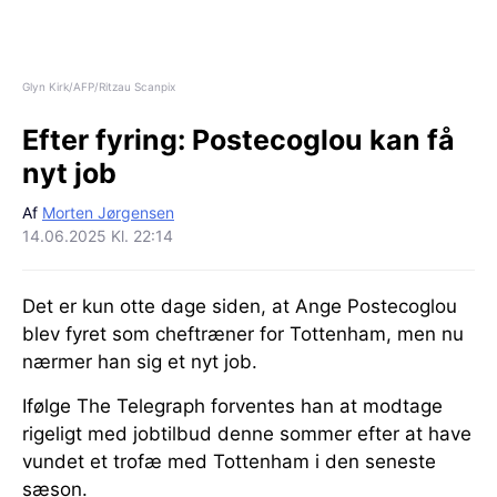
Glyn Kirk/AFP/Ritzau Scanpix
Efter fyring:
Postecoglou kan få
nyt job
Af
Morten Jørgensen
14.06.2025 Kl. 22:14
Det er kun otte dage siden, at Ange Postecoglou
blev fyret som cheftræner for Tottenham, men nu
nærmer han sig et nyt job.
Ifølge The Telegraph forventes han at modtage
rigeligt med jobtilbud denne sommer efter at have
vundet et trofæ med Tottenham i den seneste
sæson.