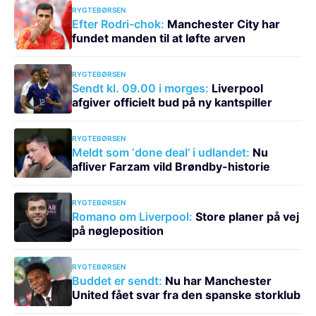
RYGTEBØRSEN
Efter Rodri-chok:
Manchester City har
fundet manden til at løfte arven
RYGTEBØRSEN
Sendt kl. 09.00 i morges:
Liverpool
afgiver officielt bud på ny kantspiller
RYGTEBØRSEN
Meldt som ‘done deal’ i udlandet:
Nu
afliver Farzam vild Brøndby-historie
RYGTEBØRSEN
Romano om Liverpool:
Store planer på vej
på nøgleposition
RYGTEBØRSEN
Buddet er sendt:
Nu har Manchester
United fået svar fra den spanske storklub