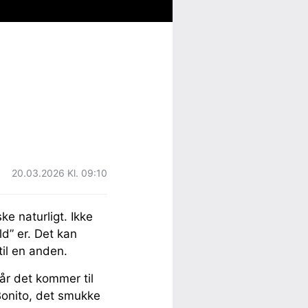
20.03.2026 Kl. 09:10
e naturligt. Ikke
d” er. Det kan
 til en anden.
år det kommer til
Bonito, det smukke