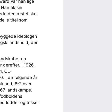
rward var han lige
Han fik sin
vede den æstetiske
ielle titel som
pbyggede ideologen
gsk landshold, der
andskabet en
 derefter. I 1926,
1, OL-
0. I de følgende år
skland, 8-2 over
af 67 landskampe.
 fodboldens
d lodder og trisser