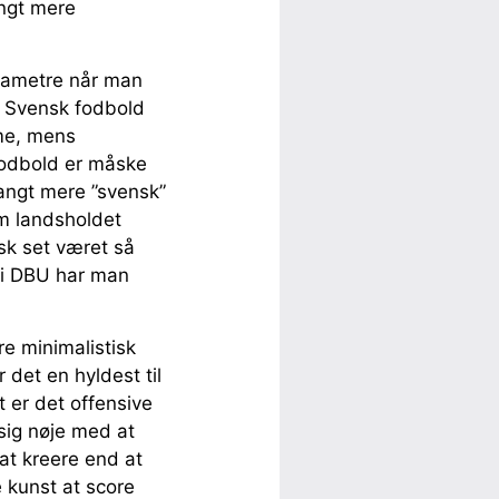
angt mere
arametre når man
. Svensk fodbold
ame, mens
fodbold er måske
langt mere ”svensk”
om landsholdet
isk set været så
g i DBU har man
e minimalistisk
 det en hyldest til
 er det offensive
sig nøje med at
at kreere end at
e kunst at score