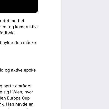
ar det med et
gent og konstruktivt
r fodbold.
 at hylde den måske
id og aktive epoke
ang hørte området
 sig i Wien, hvor
 uden Europa Cup
ank. Han havde en