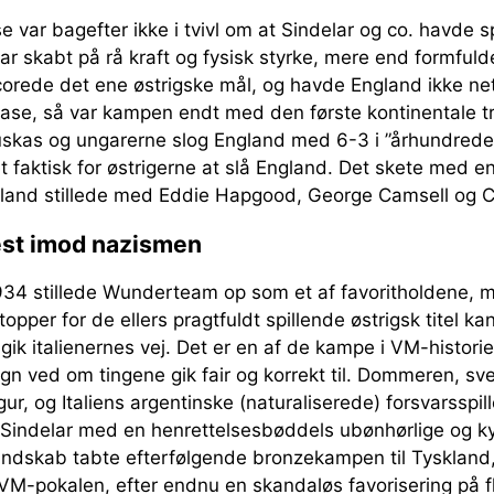
 var bagefter ikke i tvivl om at Sindelar og co. havde sp
ar skabt på rå kraft og fysisk styrke, mere end formful
corede det ene østrigske mål, og havde England ikke net
se, så var kampen endt med den første kontinentale t
Puskas og ungarerne slog England med 6-3 i ”århundredet
faktisk for østrigerne at slå England. Det skete med en al
gland stillede med Eddie Hapgood, George Camsell og Cli
est imod nazismen
 1934 stillede Wunderteam op som et af favoritholdene, 
opper for de ellers pragtfuldt spillende østrigsk titel ka
 gik italienernes vej. Det er en af de kampe i VM-histori
egn ved om tingene gik fair og korrekt til. Dommeren, sv
gur, og Italiens argentinske (naturaliserede) forsvarsspil
indelar med en henrettelsesbøddels ubønhørlige og ky
andskab tabte efterfølgende bronzekampen til Tyskland,
VM-pokalen, efter endnu en skandaløs favorisering på f