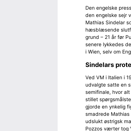
Den engelske presse
den engelske sejr v
Mathias Sindelar s
hæsblæsende slutfa
grund – 21 år før 
senere lykkedes det 
i Wien, selv om En
Sindelars prot
Ved VM i Italien i
udvalgte satte en st
semifinale, hvor alt
stillet spørgsmålst
gjorde en ynkelig fi
smadrede Mathias S
udslukt østrigsk m
Pozzos værter tog 