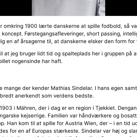
r omkring 1900 lærte danskerne at spille fodbold, så v
t koncept. Førstegangsafleveringer, short passing, intelli
tlig en af årsagerne til, at danskerne elsker den form fo
il at jeg bruger lidt tid og spalteplads her i gruppen på
pillet nogensinde har haft.
kke mange der kender Mathias Sindelar. I hans egen samt
n bredt anerkendt som verdens bedste.
 1903 i Mähren, der i dag er en region i Tjekkiet. Deng
ungarske kejserrige. Familien var håndværkere og bosatte
 Han kom til at spille for Austria Wien, der – i en tid
des for en af Europas stærkeste. Sindelar var høj og sl