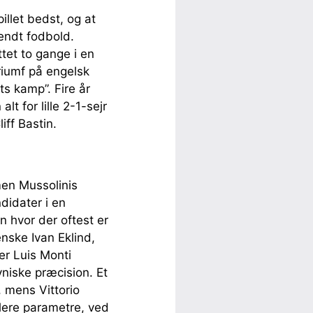
illet bedst, og at
dendt fodbold.
tet to gange i en
riumf på engelsk
s kamp”. Fire år
t for lille 2-1-sejr
ff Bastin.
men Mussolinis
ndidater i en
en hvor der oftest er
enske Ivan Eklind,
ler Luis Monti
niske præcision. Et
 mens Vittorio
lere parametre, ved