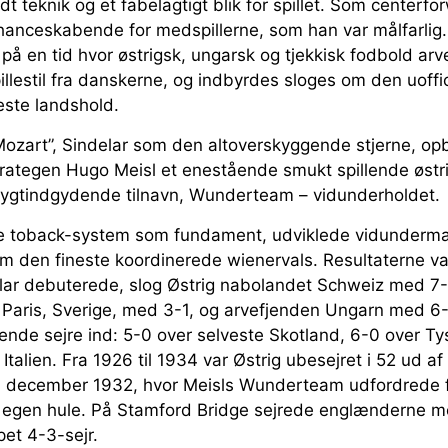
 teknik og et fabelagtigt blik for spillet. Som centerfo
hanceskabende for medspillerne, som han var målfarlig. 
på en tid hvor østrigsk, ungarsk og tjekkisk fodbold ar
pillestil fra danskerne, og indbyrdes sloges om den uoffic
este landshold.
zart”, Sindelar som den altoverskyggende stjerne, o
ategen Hugo Meisl et enestående smukt spillende østri
rygtindgydende tilnavn, Wunderteam – vidunderholdet.
nte toback-system som fundament, udviklede vidunderm
 som den fineste koordinerede wienervals. Resultaterne var
lar debuterede, slog Østrig nabolandet Schweiz med 7-
 Paris, Sverige, med 3-1, og arvefjenden Ungarn med 6-
nde sejre ind: 5-0 over selveste Skotland, 6-0 over Ty
Italien. Fra 1926 til 1934 var Østrig ubesejret i 52 ud 
i december 1932, hvor Meisls Wunderteam udfordrede
 egen hule. På Stamford Bridge sejrede englænderne me
pet 4-3-sejr.