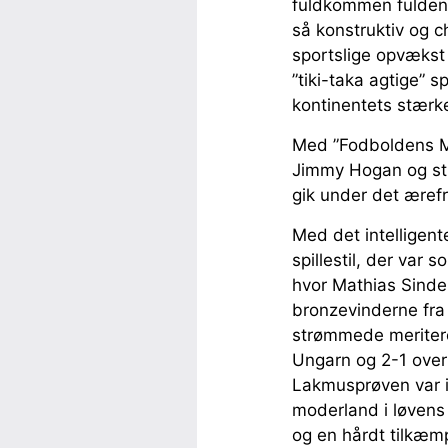
fuldkommen fuldendt
så konstruktiv og c
sportslige opvækst 
”tiki-taka agtige” s
kontinentets stærk
Med ”Fodboldens Mo
Jimmy Hogan og str
gik under det æref
Med det intellige
spillestil, der var
hvor Mathias Sinde
bronzevinderne fra
strømmede meritere
Ungarn og 2-1 over 
Lakmusprøven var 
moderland i løvens
og en hårdt tilkæm