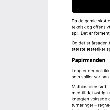
Da de gamle skotte
teknisk og offensiv
spil. Det er formen
Og det er årsagen t
største æstetiker s
Papirmanden
I dag er der nok i
som spiller var ha
Mathias blev født i
med til det østrig-
knægten voksede op.
turneringer – regne