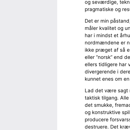
og seværdige, tekni
pragmatiske og res
Det er min påstand
måler kvalitet og 
har i mindst et år
nordmændene er not
ikke præget af så e
eller ”norsk” end d
ellers tidligere ha
divergerende i dere
kunnet enes om en f
Lad det være sagt 
taktisk tilgang. Al
det smukke, fremad
og konstruktive sp
producere forsvarss
destruere. Det kræv