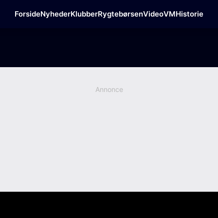
Forside
Nyheder
Klubber
Rygtebørsen
Video
VM
Historie
Annonce