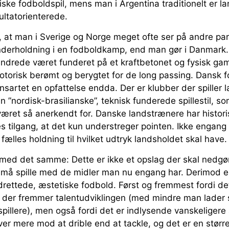
ske fodboldspil, mens man i Argentina traditionelt er l
ultatorienterede.
, at man i Sverige og Norge meget ofte ser på andre p
underholdning i en fodboldkamp, end man gør i Danmark
hundrede været funderet på et kraftbetonet og fysisk g
orisk berømt og berygtet for de long passing. Dansk 
nsartet en opfattelse endda. Der er klubber der spiller 
en ”nordisk-brasilianske”, teknisk funderede spillestil, s
r været så anerkendt for. Danske landstrænere har histor
s tilgang, at det kun understreger pointen. Ikke engan
ælles holdning til hvilket udtryk landsholdet skal have.
med det samme: Dette er ikke et opslag der skal nedgør
le må spille med de midler man nu engang har. Derimod er
rettede, æstetiske fodbold. Først og fremmest fordi det
il der fremmer talentudviklingen (med mindre man lader 
pillere), men også fordi det er indlysende vanskeligere 
er mere mod at drible end at tackle, og det er en størr