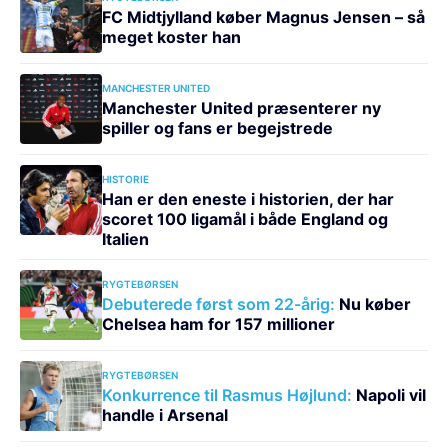
FC Midtjylland køber Magnus Jensen – så
meget koster han
MANCHESTER UNITED
Manchester United præsenterer ny
spiller og fans er begejstrede
HISTORIE
Han er den eneste i historien, der har
scoret 100 ligamål i både England og
Italien
RYGTEBØRSEN
Debuterede først som 22-årig:
Nu køber
Chelsea ham for 157 millioner
RYGTEBØRSEN
Konkurrence til Rasmus Højlund:
Napoli vil
handle i Arsenal