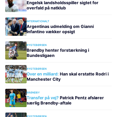
Engelsk landsholdsspiller sigtet for
overfald på natklub
INTERNATIONALT
Argentinas udmelding om Gianni
Infantino vækker opsigt
RYGTEBØRSEN
Brøndby henter forstærkning i
Bundesligaen
RYGTEBØRSEN
Over en milliard:
Han skal erstatte Rodri i
Manchester City
BRØNDBY
Transfer på vej?
Patrick Pentz afslører
særlig Brøndby-aftale
RYGTEBØRSEN