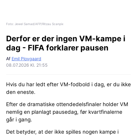
Foto: Jewel Samad/AFP/Ritzau Scanpix
Derfor er der ingen VM-kampe i
dag - FIFA forklarer pausen
Af
Emil Plovgaard
08.07.2026 Kl. 21:55
Hvis du har ledt efter VM-fodbold i dag, er du ikke
den eneste.
Efter de dramatiske ottendedelsfinaler holder VM
nemlig en planlagt pausedag, før kvartfinalerne
går i gang.
Det betyder, at der ikke spilles nogen kampe i