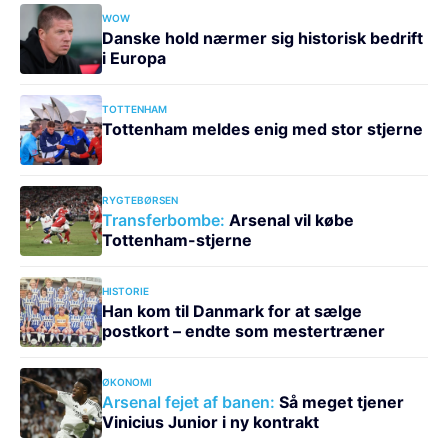
WOW
Danske hold nærmer sig historisk bedrift
i Europa
TOTTENHAM
Tottenham meldes enig med stor stjerne
RYGTEBØRSEN
Transferbombe:
Arsenal vil købe
Tottenham-stjerne
HISTORIE
Han kom til Danmark for at sælge
postkort – endte som mestertræner
ØKONOMI
Arsenal fejet af banen:
Så meget tjener
Vinicius Junior i ny kontrakt