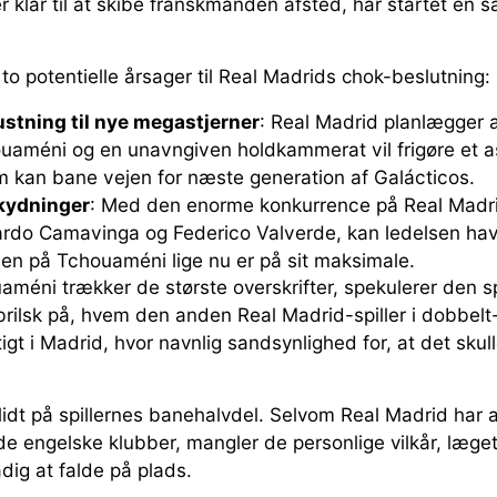
er klar til at skibe franskmanden afsted, har startet en 
to potentielle årsager til Real Madrids chok-beslutning:
ustning til nye megastjerner
: Real Madrid planlægger a
uaméni og en unavngiven holdkammerat vil frigøre et as
m kan bane vejen for næste generation af Galácticos.
skydninger
: Med den enorme konkurrence på Real Madr
rdo Camavinga og Federico Valverde, kan ledelsen hav
n på Tchouaméni lige nu er på sit maksimale.
méni trækker de største overskrifter, spekulerer den 
rilsk på, hvem den anden Real Madrid-spiller i dobbelt-
ttigt i Madrid, hvor navnlig sandsynlighed for, at det sku
lidt på spillernes banehalvdel. Selvom Real Madrid har 
e engelske klubber, mangler de personlige vilkår, læget
dig at falde på plads.