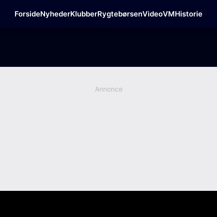
Forside
Nyheder
Klubber
Rygtebørsen
Video
VM
Historie
Annonce