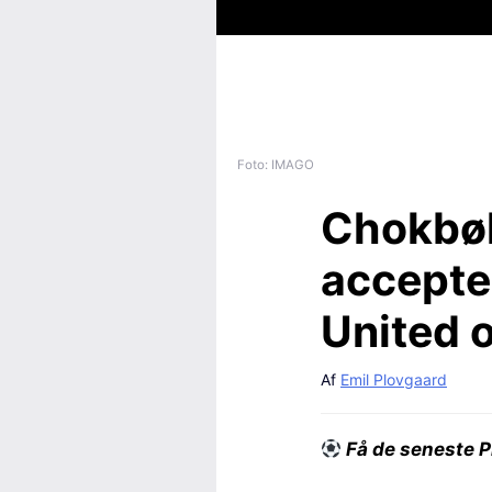
Foto: IMAGO
Chokbøl
accepter
United 
Af
Emil Plovgaard
Få de seneste P