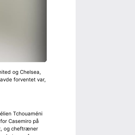
nited og Chelsea,
avde forventet var,
rélien Tchouaméni
 for Casemiro på
z, og cheftræner