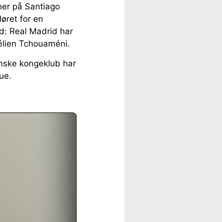
oner på Santiago
øret for en
d: Real Madrid har
rélien Tchouaméni.
anske kongeklub har
gue.