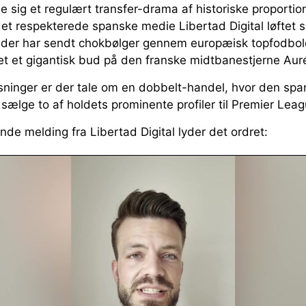
le sig et regulært transfer-drama af historiske proporti
t respekterede spanske medie Libertad Digital løftet sl
 der har sendt chokbølger gennem europæisk topfodbol
ret et gigantisk bud på den franske midtbanestjerne Au
ysninger er der tale om en dobbelt-handel, hvor den sp
at sælge to af holdets prominente profiler til Premier Lea
de melding fra Libertad Digital lyder det ordret: