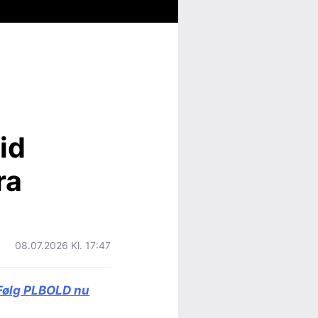
id
ra
08.07.2026 Kl. 17:47
Følg PLBOLD nu