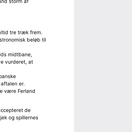
sand storm af
ltid tre træk frem.
tronomisk beløb til
ids midtbane,
e vurderet, at
spanske
aftalen er.
lle være Ferland
accepteret de
jek og spillernes