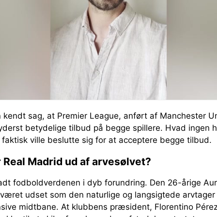
en kendt sag, at Premier League, anført af Manchester U
derst betydelige tilbud på begge spillere. Hvad ingen h
faktisk ville beslutte sig for at acceptere begge tilbud.
 Real Madrid ud af arvesølvet?
adt fodboldverdenen i dyb forundring. Den 26-årige Au
r været udset som den naturlige og langsigtede arvtager
sive midtbane. At klubbens præsident, Florentino Pére