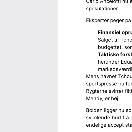
Carlo Ancelotti nu 
spekulationer.
Eksperter peger på 
Finansiel opr
Salget af Tcho
budgettet, so
Taktiske for
herunder Edua
markedsværdie
Mens navnet Tchoua
sportspresse nu feb
Rygterne svirrer fli
Mendy, er høj.
Bolden ligger nu so
svimlende bud fra d
endelige accept sta