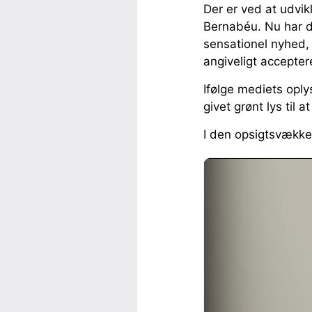
Der er ved at udvik
Bernabéu. Nu har de
sensationel nyhed,
angiveligt accepte
Ifølge mediets opl
givet grønt lys til 
I den opsigtsvækken