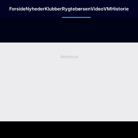
Forside
Nyheder
Klubber
Rygtebørsen
Video
VM
Historie
Annonce