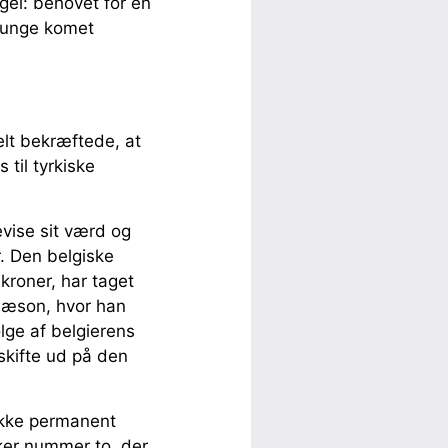
el: behovet for en
, unge komet
elt bekræftede, at
il tyrkiske
evise sit værd og
. Den belgiske
kroner, har taget
sæson, hvor han
lge af belgierens
 skifte ud på den
rykke permanent
kker nummer to, der