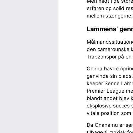
Men midt i de stor
erfaren og solid r
mellem stængerne.
Lammens’ genn
Målmandssituatione
den camerounske l
Trabzonspor på en 
Onana havde oprinde
genvinde sin plads.
keeper Senne Lamme
Premier League me
blandt andet blev k
eksplosive succes s
vitale position som 
Da Onana nu er send
tilbage til tyrkisk