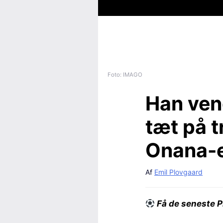
Foto: IMAGO
Han ven
tæt på t
Onana-e
Af
Emil Plovgaard
Få de seneste P