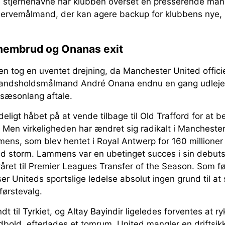
e stjernenavne har klubben overset en presserende mang
eservemålmand, der kan agere backup for klubbens nye
embrud og Onanas exit
n tog en uventet drejning, da Manchester United offici
andsholdsmålmand André Onana endnu en gang udlejes t
sæsonlang aftale.
ligt håbet på at vende tilbage til Old Trafford for at b
 Men virkeligheden har ændret sig radikalt i Manchester
ns, som blev hentet i Royal Antwerp for 160 millioner 
d storm. Lammens var en ubetinget succes i sin debut
året til Premier Leagues Transfer of the Season. Som fø
er Uniteds sportslige ledelse absolut ingen grund til at
førstevalg.
t til Tyrkiet, og Altay Bayindir ligeledes forventes at 
 fodbold, efterlades et tomrum. United mangler en driftsi