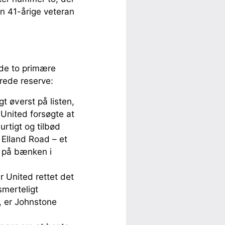
n 41-årige veteran
de to primære
erede reserve:
t øverst på listen,
United forsøgte at
urtigt og tilbød
 Elland Road – et
e på bænken i
ar United rettet det
merteligt
, er Johnstone