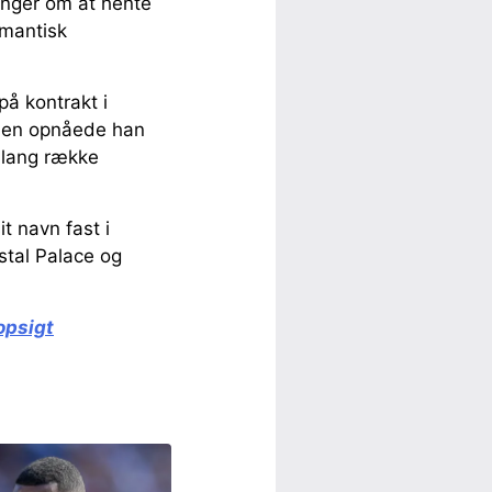
inger om at hente
omantisk
å kontrakt i
bben opnåede han
n lang række
it navn fast i
stal Palace og
opsigt