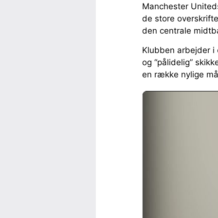
Manchester Uniteds 
de store overskrift
den centrale midtban
Klubben arbejder i 
og “pålidelig” skik
en række nylige m