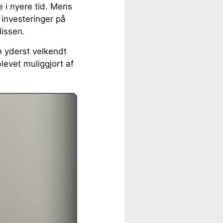
e i nyere tid. Mens
 investeringer på
lissen.
n yderst velkendt
levet muliggjort af