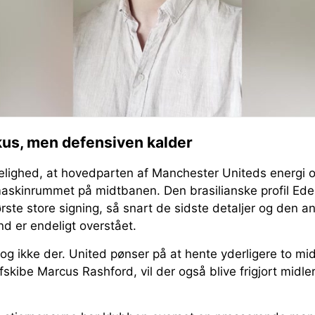
kus, men defensiven kalder
lighed, at hovedparten af Manchester Uniteds energi
skinrummet på midtbanen. Den brasilianske profil Eder
ste store signing, så snart de sidste detaljer og den a
nd er endeligt overstået.
g ikke der. United pønser på at hente yderligere to mid
fskibe Marcus Rashford, vil der også blive frigjort midler