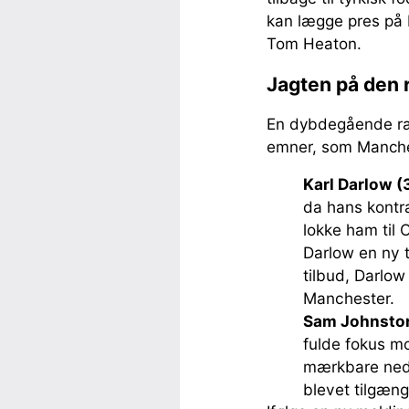
kan lægge pres på 
Tom Heaton.
Jagten på den 
En dybdegående ra
emner, som Manchest
Karl Darlow (
da hans kontr
lokke ham til 
Darlow en ny t
tilbud, Darlow
Manchester.
Sam Johnston
fulde fokus m
mærkbare nedr
blevet tilgæng