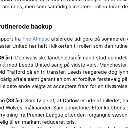
Lammens, men som samtidig accepterer rollen foran de
rutinerede backup
pport fra
The Athletic
afslørede tidligere på sommeren 
er United har haft i kikkerten til rollen som den rutin
35 år)
: Den walisiske landsholdsmålmand stod oprindelig
akt med Leeds United sang på sidste vers. Manchester 
Old Trafford på en fri transfer. Leeds reagerede dog lynh
oårig aftale samt garantien om at forblive førstevalg på
 i sidste ende valgte at acceptere frem for en tilværels
e (33 år)
: Som følge af, at Darlow er ude af billedet, h
od Wolves-målmanden Sam Johnstone. Efter klubbens s
ykning fra Premier League efter den forgangne sæson
elig til en markant reduceret pris.