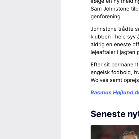
Ifølge en ny meldin
Sam Johnstone tilb
genforening.
Johnstone trådte s
klubben i hele syv
aldrig en eneste of
lejeaftaler i jagten 
Efter sit permanente
engelsk fodbold, hv
Wolves samt oprejs
Rasmus Højlund de
Seneste ny