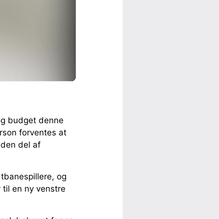
 og budget denne
son forventes at
nden del af
tbanespillere, og
 til en ny venstre