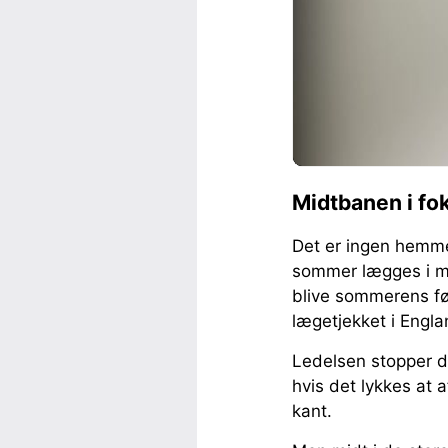
Midtbanen i fo
Det er ingen hemme
sommer lægges i ma
blive sommerens før
lægetjekket i Engla
Ledelsen stopper do
hvis det lykkes at a
kant.