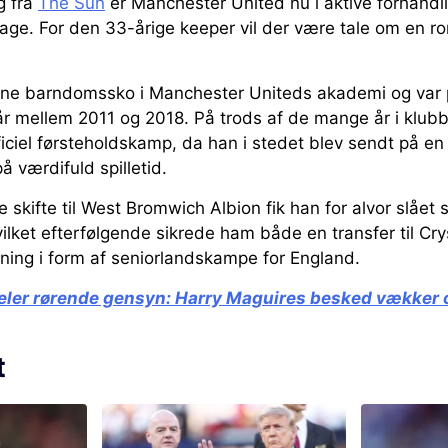
g fra
The Sun
er Manchester United nu i aktive forhandl
age. For den 33-årige keeper vil der være tale om en r
ine barndomssko i Manchester Uniteds akademi og var p
 år mellem 2011 og 2018. På trods af de mange år i klu
ficiel førsteholdskamp, da han i stedet blev sendt på e
på værdifuld spilletid.
 skifte til West Bromwich Albion fik han for alvor slået s
ilket efterfølgende sikrede ham både en transfer til Cry
ning i form af seniorlandskampe for England.
ler rørende gensyn:
Harry Maguires besked vækker 
t