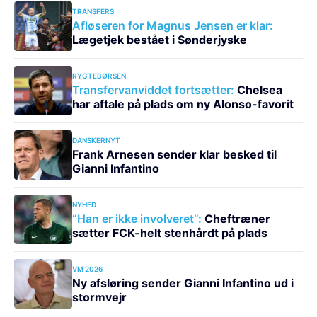
TRANSFERS
Afløseren for Magnus Jensen er klar:
Lægetjek bestået i Sønderjyske
RYGTEBØRSEN
Transfervanviddet fortsætter:
Chelsea
har aftale på plads om ny Alonso-favorit
DANSKERNYT
Frank Arnesen sender klar besked til
Gianni Infantino
NYHED
“Han er ikke involveret”:
Cheftræner
sætter FCK-helt stenhårdt på plads
VM 2026
Ny afsløring sender Gianni Infantino ud i
stormvejr