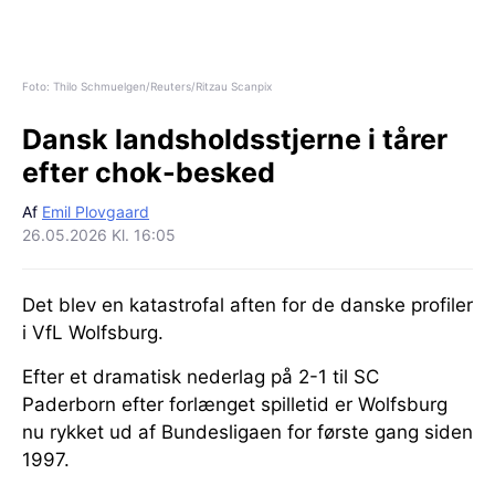
Foto: Thilo Schmuelgen/Reuters/Ritzau Scanpix
Dansk landsholdsstjerne i tårer
efter chok-besked
Af
Emil Plovgaard
26.05.2026 Kl. 16:05
Det blev en katastrofal aften for de danske profiler
i VfL Wolfsburg.
Efter et dramatisk nederlag på 2-1 til SC
Paderborn efter forlænget spilletid er Wolfsburg
nu rykket ud af Bundesligaen for første gang siden
1997.