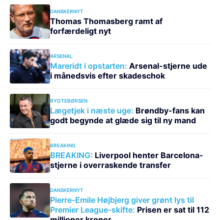
DANSKERNYT
Thomas Thomasberg ramt af
forfærdeligt nyt
ARSENAL
Mareridt i opstarten:
Arsenal-stjerne ude
i månedsvis efter skadeschok
RYGTEBØRSEN
Lægetjek i næste uge:
Brøndby-fans kan
godt begynde at glæde sig til ny mand
BREAKING
BREAKING:
Liverpool henter Barcelona-
stjerne i overraskende transfer
DANSKERNYT
Pierre-Emile Højbjerg giver grønt lys til
Premier League-skifte:
Prisen er sat til 112
millioner kroner