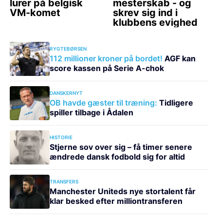
RYGTEBØRSEN
112 millioner kroner på bordet!
AGF kan
score kassen på Serie A-chok
DANSKERNYT
OB havde gæster til træning:
Tidligere
spiller tilbage i Ådalen
HISTORIE
Stjerne sov over sig – få timer senere
ændrede dansk fodbold sig for altid
TRANSFERS
Manchester Uniteds nye stortalent får
klar besked efter milliontransferen