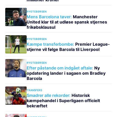
RYGTEBØRSEN
Mens Barcelona tøver:
Manchester
United klar til at udløse spansk stjernes
frikøbsklausul
RYGTEBØRSEN
Kæmpe transferbombe:
Premier League-
stjerne vil følge Barcola til Liverpool
RYGTEBØRSEN
Efter påstande om indgået aftale:
Ny
opdatering lander i sagaen om Bradley
Barcola
TRANSFERS
Smadrer alle rekorder:
Historisk
kæmpehandel i Superligaen officielt
bekræftet