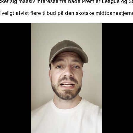
trukket sig massiv interesse fra både Premier League og 
veligt afvist flere tilbud på den skotske midtbanestjern