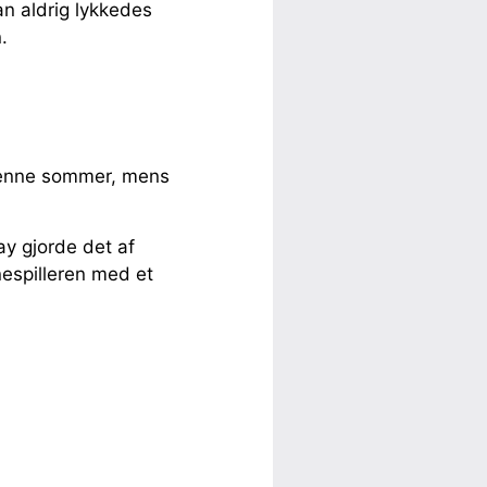
n aldrig lykkedes
.
 denne sommer, mens
y gjorde det af
espilleren med et