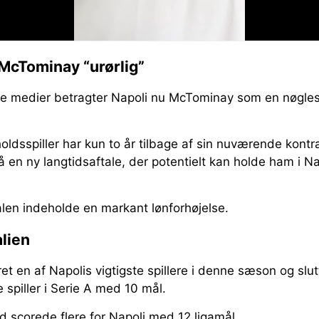
 McTominay “urørlig”
nske medier betragter Napoli nu McTominay som en nøgles
ldsspiller har kun to år tilbage af sin nuværende kont
 en ny langtidsaftale, der potentielt kan holde ham i Nap
alen indeholde en markant lønforhøjelse.
alien
t en af Napolis vigtigste spillere i denne sæson og sl
spiller i Serie A med 10 mål.
 scorede flere for Napoli med 12 ligamål.