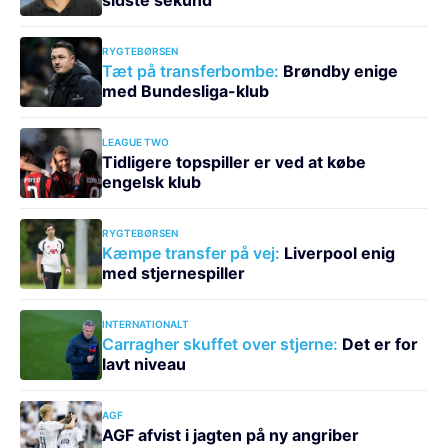
RYGTEBØRSEN
Tæt på transferbombe:
Brøndby enige
med Bundesliga-klub
LEAGUE TWO
Tidligere topspiller er ved at købe
engelsk klub
RYGTEBØRSEN
Kæmpe transfer på vej:
Liverpool enig
med stjernespiller
INTERNATIONALT
Carragher skuffet over stjerne:
Det er for
lavt niveau
AGF
AGF afvist i jagten på ny angriber