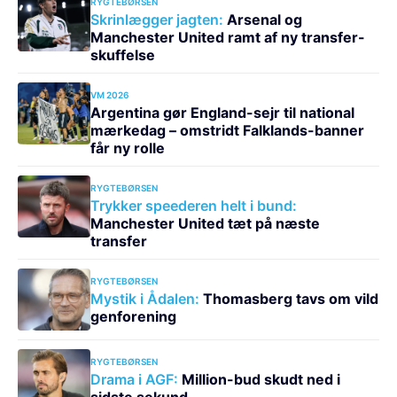
RYGTEBØRSEN
Skrinlægger jagten:
Arsenal og
Manchester United ramt af ny transfer-
skuffelse
VM 2026
Argentina gør England-sejr til national
mærkedag – omstridt Falklands-banner
får ny rolle
RYGTEBØRSEN
Trykker speederen helt i bund:
Manchester United tæt på næste
transfer
RYGTEBØRSEN
Mystik i Ådalen:
Thomasberg tavs om vild
genforening
RYGTEBØRSEN
Drama i AGF:
Million-bud skudt ned i
sidste sekund