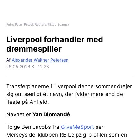
Foto: Peter Powell/Reuters/Ritzau Scanpix
Liverpool forhandler med
drømmespiller
Af
Alexander Walther Petersen
26.05.2026 Kl. 12:23
Transferplanerne i Liverpool denne sommer drejer
sig om særligt ét navn, der fylder mere end de
fleste på Anfield.
Navnet er
Yan Diomandé
.
Ifølge Ben Jacobs fra
GiveMeSport
ser
Merseyside-klubben RB Leipzig-profilen som en