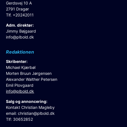
Gerdsvej 10 A
2791 Dragør
Tlf. +20242011
Adm. direktør:
Jimmy Bøjgaard
info@plbold.dk
Redaktionen
Skribenter:
Michael Kjærbøl
Morten Bruun Jørgensen
Alexander Walther Petersen
Emil Plovgaard
info@plbold.dk
Salg og annoncering:
Kontakt Christian Magleby
email:
christian@plbold.dk
Tlf: 30652852