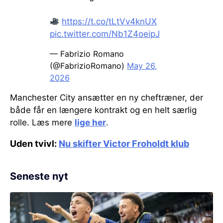
https://t.co/tLtVv4knUX
pic.twitter.com/Nb1Z4oeipJ
— Fabrizio Romano
(@FabrizioRomano)
May 26,
2026
Manchester City ansætter en ny cheftræner, der
både får en længere kontrakt og en helt særlig
rolle. Læs mere
lige her
.
Uden tvivl:
Nu skifter Victor Froholdt klub
Seneste nyt