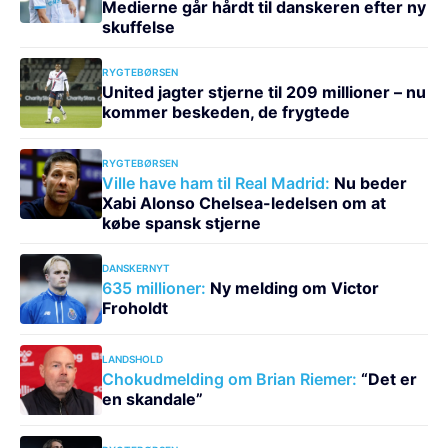
Medierne går hårdt til danskeren efter ny
skuffelse
RYGTEBØRSEN
United jagter stjerne til 209 millioner – nu
kommer beskeden, de frygtede
RYGTEBØRSEN
Ville have ham til Real Madrid:
Nu beder
Xabi Alonso Chelsea-ledelsen om at
købe spansk stjerne
DANSKERNYT
635 millioner:
Ny melding om Victor
Froholdt
LANDSHOLD
Chokudmelding om Brian Riemer:
“Det er
en skandale”